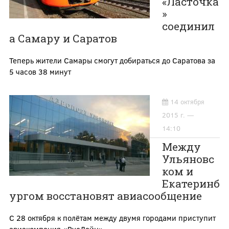
«Ласточка
»
соединил
а Самару и Саратов
Теперь жители Самары смогут добираться до Саратова за
5 часов 38 минут
14 октября
2015 г. —
14:10
Между
Ульяновс
ком и
Екатеринб
ургом восстановят авиасообщение
С 28 октября к полётам между двумя городами приступит
авиакомпания «РусЛайн»