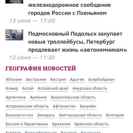
железнодорожное сообщение
городов России с Пхеньяном
13 июня — 17:00
Подмосковный Подольск закупает
новые троллейбусы, Петербург
продлевает жизнь «автономникам»
12 июня — 11:30
ГЕОГРАФИЯ НОВОСТЕЙ
Абхазия
Австралия
Австрия
Адыгея
Азербайджан
Алжир
Алтай
Алтайский край
Амурская область
Аргентина
Армения
Архангельская область
Астраханская область
Афганистан
Бахрейн
Башкортостан
Беларусь
Белгородская область
Болгария
Босния и Герцеговина
Бразилия
Брянская область
Бурятия
Великобритания
Венгрия
Венесуэла