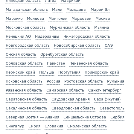
Липецкая область
Литва
Маврикий
Магаданская область
Мали
Мальдивы
Марий Эл
Марокко
Молдова
Монголия
Мордовия
Москва
Московская область
Мурманская область
Мьянма
Ненецкий АО
Нидерланды
Нижегородская область
Новгородская область
Новосибирская область
ОАЭ
Омская область
Оренбургская область
Орловская область
Пакистан
Пензенская область
Пермский край
Польша
Португалия
Приморский край
Псковская область
Россия
Ростовская область
Румыния
Рязанская область
Самарская область
Санкт-Петербург
Саратовская область
Саудовская Аравия
Саха (Якутия)
Сахалинская область
Свердловская область
Севастополь
Северная Осетия — Алания
Сейшельские Острова
Сербия
Сингапур
Сирия
Словакия
Смоленская область