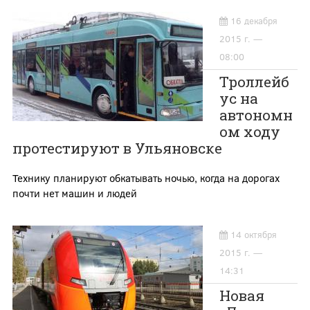
16 декабря
2015 г. —
08:00
Троллейб
ус на
автономн
ом ходу
протестируют в Ульяновске
Технику планируют обкатывать ночью, когда на дорогах
почти нет машин и людей
14 октября
2015 г. —
14:31
Новая