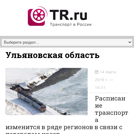
Перейти к основному содержанию
Ульяновская область
14 марта
2016 г. —
14:51
Расписан
ие
транспорт
а
изменится в ряде регионов в связи с