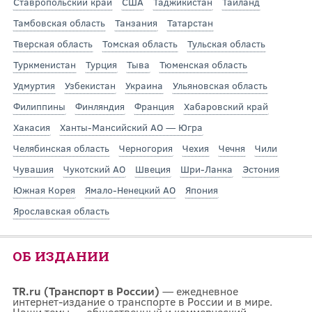
Ставропольский край
США
Таджикистан
Таиланд
Тамбовская область
Танзания
Татарстан
Тверская область
Томская область
Тульская область
Туркменистан
Турция
Тыва
Тюменская область
Удмуртия
Узбекистан
Украина
Ульяновская область
Филиппины
Финляндия
Франция
Хабаровский край
Хакасия
Ханты-Мансийский АО — Югра
Челябинская область
Черногория
Чехия
Чечня
Чили
Чувашия
Чукотский АО
Швеция
Шри-Ланка
Эстония
Южная Корея
Ямало-Ненецкий АО
Япония
Ярославская область
ОБ ИЗДАНИИ
TR.ru (Транспорт в России)
— ежедневное
интернет-издание о транспорте в России и в мире.
Наши темы — общественный и коммерческий