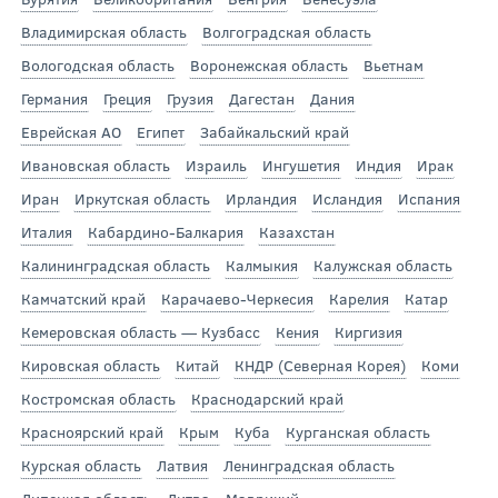
Владимирская область
Волгоградская область
Вологодская область
Воронежская область
Вьетнам
Германия
Греция
Грузия
Дагестан
Дания
Еврейская АО
Египет
Забайкальский край
Ивановская область
Израиль
Ингушетия
Индия
Ирак
Иран
Иркутская область
Ирландия
Исландия
Испания
Италия
Кабардино-Балкария
Казахстан
Калининградская область
Калмыкия
Калужская область
Камчатский край
Карачаево-Черкесия
Карелия
Катар
Кемеровская область — Кузбасс
Кения
Киргизия
Кировская область
Китай
КНДР (Северная Корея)
Коми
Костромская область
Краснодарский край
Красноярский край
Крым
Куба
Курганская область
Курская область
Латвия
Ленинградская область