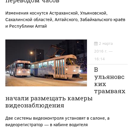
переводом часов
Изменения коснутся Астраханской, Ульяновской,
Сахалинской областей, Алтайского, Забайкальского краёв
и Республики Алтай
2 марта
2016 г. —
16:14
В
ульяновс
ких
трамваях
начали размещать камеры
видеонаблюдения
Две системы видеоконтроля установят в салоне, а
видеорегистратор — в кабине водителя