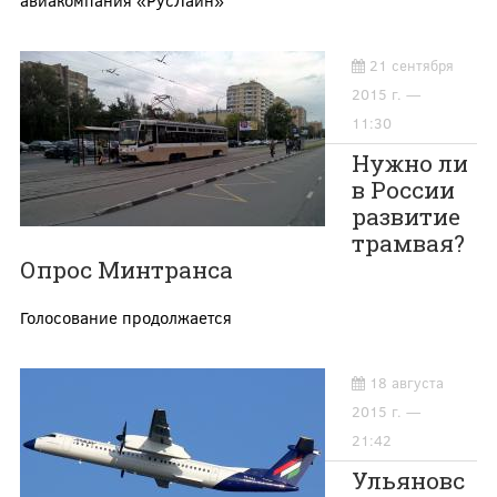
21 сентября
2015 г. —
11:30
Нужно ли
в России
развитие
трамвая?
Опрос Минтранса
Голосование продолжается
18 августа
2015 г. —
21:42
Ульяновс