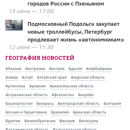
городов России с Пхеньяном
13 июня — 17:00
Подмосковный Подольск закупает
новые троллейбусы, Петербург
продлевает жизнь «автономникам»
12 июня — 11:30
ГЕОГРАФИЯ НОВОСТЕЙ
Абхазия
Австралия
Австрия
Адыгея
Азербайджан
Алжир
Алтай
Алтайский край
Амурская область
Аргентина
Армения
Архангельская область
Астраханская область
Афганистан
Бахрейн
Башкортостан
Беларусь
Белгородская область
Болгария
Босния и Герцеговина
Бразилия
Брянская область
Бурятия
Великобритания
Венгрия
Венесуэла
Владимирская область
Волгоградская область