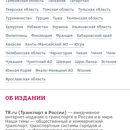
Тамбовская область
Танзания
Татарстан
Тверская область
Томская область
Тульская область
Туркменистан
Турция
Тыва
Тюменская область
Удмуртия
Узбекистан
Украина
Ульяновская область
Филиппины
Финляндия
Франция
Хабаровский край
Хакасия
Ханты-Мансийский АО — Югра
Челябинская область
Черногория
Чехия
Чечня
Чили
Чувашия
Чукотский АО
Швеция
Шри-Ланка
Эстония
Южная Корея
Ямало-Ненецкий АО
Япония
Ярославская область
ОБ ИЗДАНИИ
TR.ru (Транспорт в России)
— ежедневное
интернет-издание о транспорте в России и в мире.
Наши темы — общественный и коммерческий
транспорт, транспортные системы городов и
регионов, инфраструктура для пассажиров и