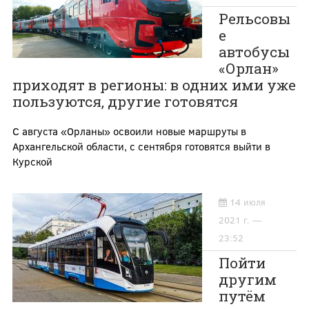
Рельсовы
е
автобусы
«Орлан»
приходят в регионы: в одних ими уже
пользуются, другие готовятся
С августа «Орланы» освоили новые маршруты в
Архангельской области, с сентября готовятся выйти в
Курской
14 июля
2021 г. —
23:52
Пойти
другим
путём