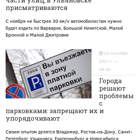
части улиц, в Ульяновске
присматриваются
С ноября не быстрее 30 км/ч автомобилистам нужно
будет ездить по Варварке, Большой Никитской, Малой
Бронной и Малой Дмитровке
23 сентября
2021 г. —
08:30
Города
решают
проблемы
с
парковками: запрещают их и
упорядочивают
Своим опытом делятся Владимир, Ростов-на-Дону, Санкт-
Петербург, Ульяновск, Екатеринбург и Новосибирск