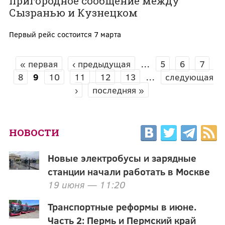
пригородное сообщение между
Сызранью и Кузнецком
Первый рейс состоится 7 марта
« первая
‹ предыдущая
…
5
6
7
СТРАНИЦЫ
8
9
10
11
12
13
…
следующая
›
последняя »
НОВОСТИ
Новые электробусы и зарядные
станции начали работать в Москве
19 июня — 11:20
Транспортные реформы в июне.
Часть 2: Пермь и Пермский край