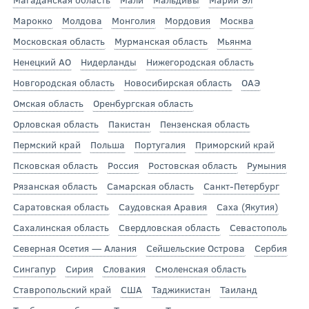
Марокко
Молдова
Монголия
Мордовия
Москва
Московская область
Мурманская область
Мьянма
Ненецкий АО
Нидерланды
Нижегородская область
Новгородская область
Новосибирская область
ОАЭ
Омская область
Оренбургская область
Орловская область
Пакистан
Пензенская область
Пермский край
Польша
Португалия
Приморский край
Псковская область
Россия
Ростовская область
Румыния
Рязанская область
Самарская область
Санкт-Петербург
Саратовская область
Саудовская Аравия
Саха (Якутия)
Сахалинская область
Свердловская область
Севастополь
Северная Осетия — Алания
Сейшельские Острова
Сербия
Сингапур
Сирия
Словакия
Смоленская область
Ставропольский край
США
Таджикистан
Таиланд