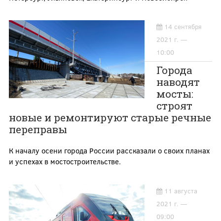
14 сентября
2021 г. —
10:00
Города
наводят
мосты:
строят
новые и ремонтируют старые речные
переправы
К началу осени города России рассказали о своих планах
и успехах в мостостроительстве.
11 августа
2021 г. —
09:00