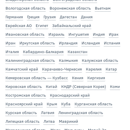
Вологодская область
Воронежская область
Вьетнам
Германия
Греция
Грузия
Дагестан
Дания
Еврейская АО
Египет
Забайкальский край
Ивановская область
Израиль
Ингушетия
Индия
Ирак
Иран
Иркутская область
Ирландия
Исландия
Испания
Италия
Кабардино-Балкария
Казахстан
Калининградская область
Калмыкия
Калужская область
Камчатский край
Карачаево-Черкесия
Карелия
Катар
Кемеровская область — Кузбасс
Кения
Киргизия
Кировская область
Китай
КНДР (Северная Корея)
Коми
Костромская область
Краснодарский край
Красноярский край
Крым
Куба
Курганская область
Курская область
Латвия
Ленинградская область
Липецкая область
Литва
Маврикий
Магаданская область
Мали
Мальдивы
Марий Эл