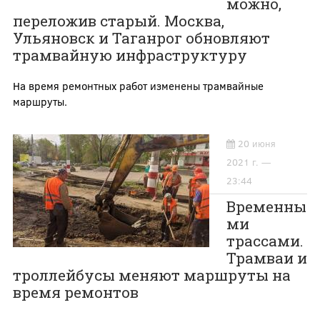
можно,
переложив старый. Москва,
Ульяновск и Таганрог обновляют
трамвайную инфраструктуру
На время ремонтных работ изменены трамвайные
маршруты.
20 июня
2021 г. —
23:44
Временны
ми
трассами.
Трамваи и
троллейбусы меняют маршруты на
время ремонтов