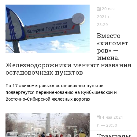
20 мая
2021 г. —
23:29
Вместо
«километ
ров» —
имена.
Железнодорожники меняют названия
остановочных пунктов
По 17 «километровых» остановочных пунктов
подвергнутся переименованию на Куйбышевской и
Восточно-Сибирской железных дорогах
4 мая 2021
г. — 23:50
Трамваям