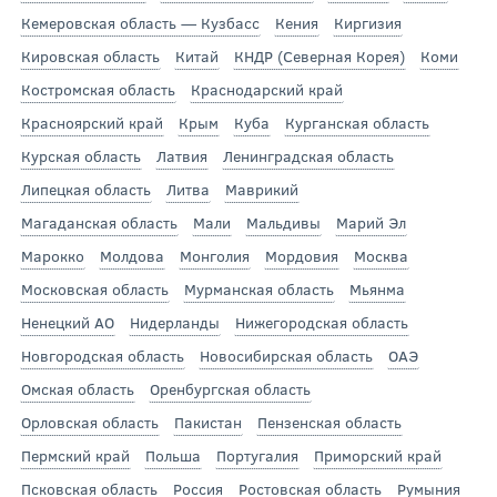
Кемеровская область — Кузбасс
Кения
Киргизия
Кировская область
Китай
КНДР (Северная Корея)
Коми
Костромская область
Краснодарский край
Красноярский край
Крым
Куба
Курганская область
Курская область
Латвия
Ленинградская область
Липецкая область
Литва
Маврикий
Магаданская область
Мали
Мальдивы
Марий Эл
Марокко
Молдова
Монголия
Мордовия
Москва
Московская область
Мурманская область
Мьянма
Ненецкий АО
Нидерланды
Нижегородская область
Новгородская область
Новосибирская область
ОАЭ
Омская область
Оренбургская область
Орловская область
Пакистан
Пензенская область
Пермский край
Польша
Португалия
Приморский край
Псковская область
Россия
Ростовская область
Румыния