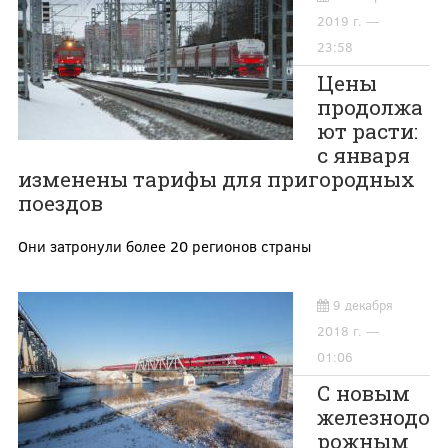
2019 г. —
23:58
Цены
продолжа
ют расти:
с января
изменены тарифы для пригородных
поездов
Они затронули более 20 регионов страны
9 декабря
2018 г. —
01:06
С новым
железнодо
рожным