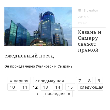
18 октября
2018 г. —
23:47
Казань и
Самару
свяжет
прямой
ежедневный поезд
Он пройдёт через Ульяновск и Сызрань
« первая
‹ предыдущая
…
7
8
9
СТРАНИЦЫ
10
11
12
13
14
15
следующая
›
последняя »