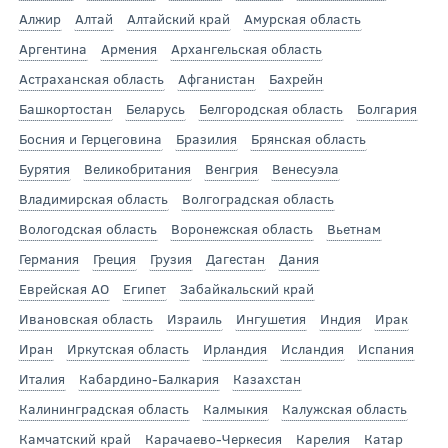
Алжир
Алтай
Алтайский край
Амурская область
Аргентина
Армения
Архангельская область
Астраханская область
Афганистан
Бахрейн
Башкортостан
Беларусь
Белгородская область
Болгария
Босния и Герцеговина
Бразилия
Брянская область
Бурятия
Великобритания
Венгрия
Венесуэла
Владимирская область
Волгоградская область
Вологодская область
Воронежская область
Вьетнам
Германия
Греция
Грузия
Дагестан
Дания
Еврейская АО
Египет
Забайкальский край
Ивановская область
Израиль
Ингушетия
Индия
Ирак
Иран
Иркутская область
Ирландия
Исландия
Испания
Италия
Кабардино-Балкария
Казахстан
Калининградская область
Калмыкия
Калужская область
Камчатский край
Карачаево-Черкесия
Карелия
Катар