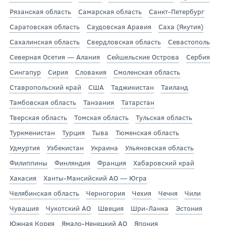
Рязанская область
Самарская область
Санкт-Петербург
Саратовская область
Саудовская Аравия
Саха (Якутия)
Сахалинская область
Свердловская область
Севастополь
Северная Осетия — Алания
Сейшельские Острова
Сербия
Сингапур
Сирия
Словакия
Смоленская область
Ставропольский край
США
Таджикистан
Таиланд
Тамбовская область
Танзания
Татарстан
Тверская область
Томская область
Тульская область
Туркменистан
Турция
Тыва
Тюменская область
Удмуртия
Узбекистан
Украина
Ульяновская область
Филиппины
Финляндия
Франция
Хабаровский край
Хакасия
Ханты-Мансийский АО — Югра
Челябинская область
Черногория
Чехия
Чечня
Чили
Чувашия
Чукотский АО
Швеция
Шри-Ланка
Эстония
Южная Корея
Ямало-Ненецкий АО
Япония