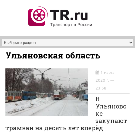
Перейти к основному содержанию
Ульяновская область
1 марта
2020 г. —
23:58
В
Ульяновс
ке
закупают
трамваи на десять лет вперёд