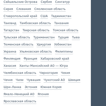
Сейшельские Острова
Сербия
Сингапур
Сирия
Словакия
Смоленская область
Ставропольский край
США
Таджикистан
Таиланд
Тамбовская область
Танзания
Татарстан
Тверская область
Томская область
Тульская область
Туркменистан
Турция
Тыва
Тюменская область
Удмуртия
Узбекистан
Украина
Ульяновская область
Филиппины
Финляндия
Франция
Хабаровский край
Хакасия
Ханты-Мансийский АО — Югра
Челябинская область
Черногория
Чехия
Чечня
Чили
Чувашия
Чукотский АО
Швеция
Шри-Ланка
Эстония
Южная Корея
Ямало-Ненецкий АО
Япония
Ярославская область