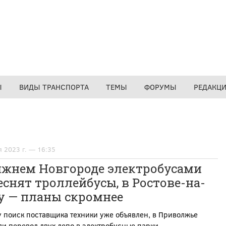
Ы
ВИДЫ ТРАНСПОРТА
ТЕМЫ
ФОРУМЫ
РЕДАКЦ
я 2023 г. — 16:35
ижнем Новгороде электробусами
снят троллейбусы, в Ростове-на-
у — планы скромнее
 поиск поставщика техники уже объявлен, в Приволжье
и перевод двух депо в электробусные парки