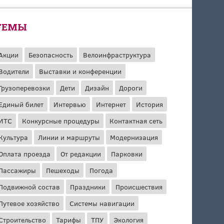
ТЕМЫ
Акции
Безопасность
Велоинфраструктура
Водители
Выставки и конференции
Грузоперевозки
Дети
Дизайн
Дороги
Единый билет
Интервью
Интернет
История
ИТС
Конкурсные процедуры
Контактная сеть
Культура
Линии и маршруты
Модернизация
Оплата проезда
От редакции
Парковки
Пассажиры
Пешеходы
Погода
Подвижной состав
Праздники
Происшествия
Путевое хозяйство
Системы навигации
Строительство
Тарифы
ТПУ
Экология