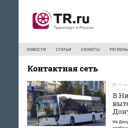
Перейти к основному содержанию
НОВОСТИ
СТАТЬИ
СЮЖЕТЫ
РЕГИОН
Контактная сеть
10 ма
В Н
выте
Дон
На Дону
одобрил