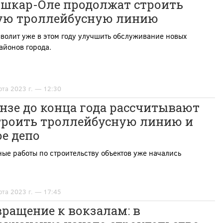
ошкар-Оле продолжат строить
ую троллейбусную линию
волит уже в этом году улучшить обслуживание новых
айонов города.
рта 2023 г. — 12:30
нзе до конца года рассчитывают
троить троллейбусную линию и
е депо
ые работы по строительству объектов уже начались
рта 2023 г. — 17:45
ращение к вокзалам: в