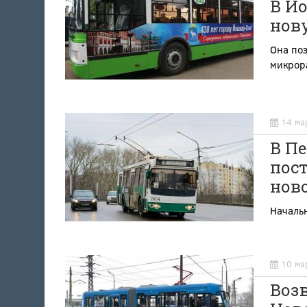
В Й
нов
Она поз
микрор
14 ма
В Пе
пос
ново
Начальн
10 ма
Возв