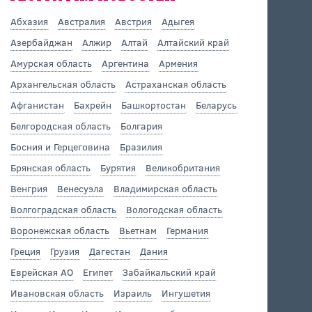
Абхазия
Австралия
Австрия
Адыгея
Азербайджан
Алжир
Алтай
Алтайский край
Амурская область
Аргентина
Армения
Архангельская область
Астраханская область
Афганистан
Бахрейн
Башкортостан
Беларусь
Белгородская область
Болгария
Босния и Герцеговина
Бразилия
Брянская область
Бурятия
Великобритания
Венгрия
Венесуэла
Владимирская область
Волгоградская область
Вологодская область
Воронежская область
Вьетнам
Германия
Греция
Грузия
Дагестан
Дания
Еврейская АО
Египет
Забайкальский край
Ивановская область
Израиль
Ингушетия