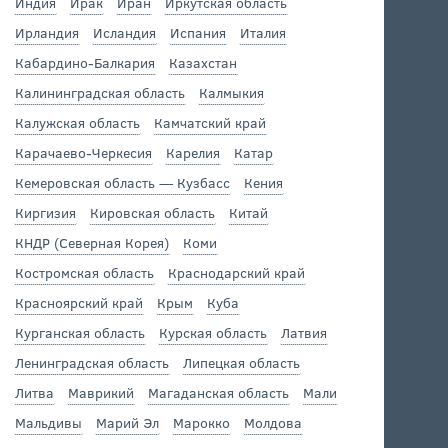
Индия
Ирак
Иран
Иркутская область
Ирландия
Исландия
Испания
Италия
Кабардино-Балкария
Казахстан
Калининградская область
Калмыкия
Калужская область
Камчатский край
Карачаево-Черкесия
Карелия
Катар
Кемеровская область — Кузбасс
Кения
Киргизия
Кировская область
Китай
КНДР (Северная Корея)
Коми
Костромская область
Краснодарский край
Красноярский край
Крым
Куба
Курганская область
Курская область
Латвия
Ленинградская область
Липецкая область
Литва
Маврикий
Магаданская область
Мали
Мальдивы
Марий Эл
Марокко
Молдова