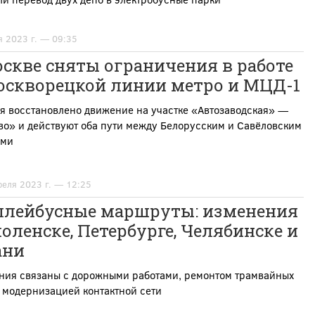
я 2023 г. — 09:35
скве сняты ограничения в работе
оскворецкой линии метро и МЦД-1
я восстановлено движение на участке «Автозаводская» —
во» и действуют оба пути между Белорусским и Савёловским
ами
реля 2023 г. — 12:25
ллейбусные маршруты: изменения
оленске, Петербурге, Челябинске и
ани
ния связаны с дорожными работами, ремонтом трамвайных
 модернизацией контактной сети