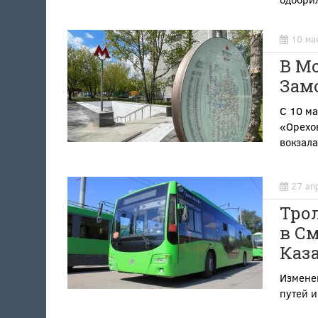
10 ма
В Мо
Зам
С 10 ма
«Орехо
вокзал
27 ап
Тро
в См
Каз
Измене
путей и