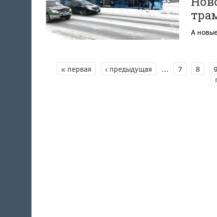
Нов
тра
А новы
СТРАНИЦЫ
« первая
‹ предыдущая
…
7
8