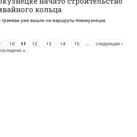
окузнецке начато строительство
мвайного кольца
е трамваи уже вышли на маршруты Новокузнецка
9
10
11
12
13
14
15
…
следующая ›
последняя »