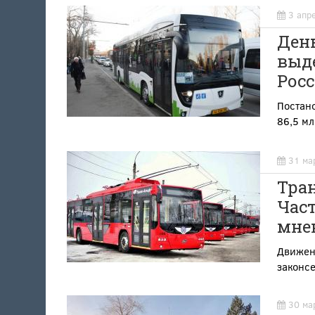
3 апр
Ден
выд
Росс
Постано
86,5 мл
31 ма
Тра
Част
мне
Движени
законсе
30 ма