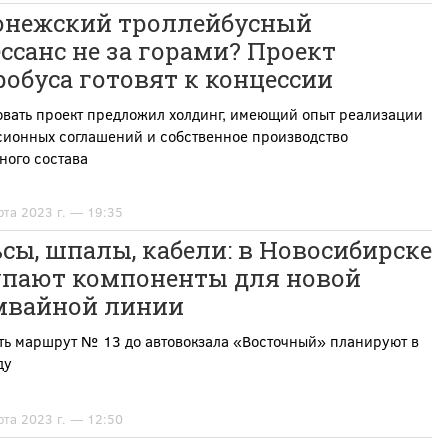
онежский троллейбусный
ссанс не за горами? Проект
обуса готовят к концессии
овать проект предложил холдинг, имеющий опыт реализации
сионных соглашений и собственное производство
ного состава
рта 2023 г. — 19:35
сы, шпалы, кабели: в Новосибирске
упают компоненты для новой
мвайной линии
ть маршрут № 13 до автовокзала «Восточный» планируют в
ду
рта 2023 г. — 12:50