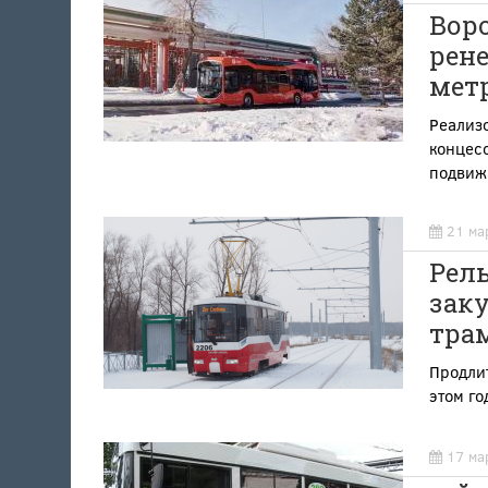
Вор
рене
метр
Реализ
концес
подвиж
21 ма
Рель
зак
тра
Продли
этом го
17 ма