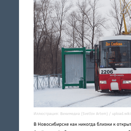
Иллюстрация:
Викимедиа (Svetlov Artem) /
upload.wik
В Новосибирске как никогда близки к откры