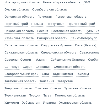
Новгородская область
Новосибирская область
ОАЭ
Омская область
Оренбургская область
Орловская область
Пакистан
Пензенская область
Пермский край
Польша
Португалия
Приморский край
Псковская область
Россия
Ростовская область
Румыния
Рязанская область
Самарская область
Санкт-Петербург
Саратовская область
Саудовская Аравия
Саха (Якутия)
Сахалинская область
Свердловская область
Севастополь
Северная Осетия — Алания
Сейшельские Острова
Сербия
Сингапур
Сирия
Словакия
Смоленская область
Ставропольский край
США
Таджикистан
Таиланд
Тамбовская область
Танзания
Татарстан
Тверская область
Томская область
Тульская область
Туркменистан
Турция
Тыва
Тюменская область
Удмуртия
Узбекистан
Украина
Ульяновская область