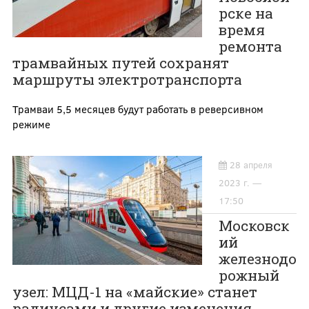
рске на
время
ремонта
трамвайных путей сохранят
маршруты электротранспорта
Трамваи 5,5 месяцев будут работать в реверсивном
режиме
28 апреля
2023 г. —
17:50
Московск
ий
железнодо
рожный
узел: МЦД-1 на «майские» станет
радиусами и другие изменения