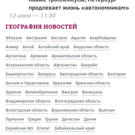
продлевает жизнь «автономникам»
12 июня — 11:30
ГЕОГРАФИЯ НОВОСТЕЙ
Абхазия
Австралия
Австрия
Адыгея
Азербайджан
Алжир
Алтай
Алтайский край
Амурская область
Аргентина
Армения
Архангельская область
Астраханская область
Афганистан
Бахрейн
Башкортостан
Беларусь
Белгородская область
Болгария
Босния и Герцеговина
Бразилия
Брянская область
Бурятия
Великобритания
Венгрия
Венесуэла
Владимирская область
Волгоградская область
Вологодская область
Воронежская область
Вьетнам
Германия
Греция
Грузия
Дагестан
Дания
Еврейская АО
Египет
Забайкальский край