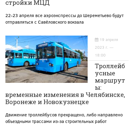
стройки МЦД
22-23 апреля все аэроэкспрессы до Шереметьево будут
отправляться с Савёловского вокзала
19 апреля
2023 г. —
18:00
Троллейб
усные
маршрут
ы:
временные изменения в Челябинске,
Воронеже и Новокузнецке
Движение троллейбусов прекращено, либо направлено
объездными трассами из-за строительных работ