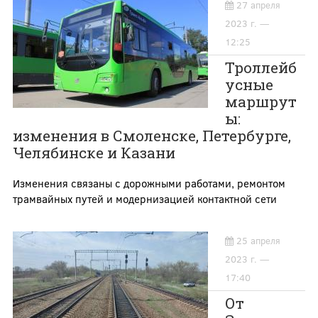
27 апреля
2023 г. —
12:25
Троллейб
усные
маршрут
ы:
изменения в Смоленске, Петербурге,
Челябинске и Казани
Изменения связаны с дорожными работами, ремонтом
трамвайных путей и модернизацией контактной сети
25 апреля
2023 г. —
17:40
От