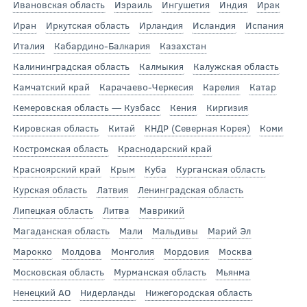
Ивановская область
Израиль
Ингушетия
Индия
Ирак
Иран
Иркутская область
Ирландия
Исландия
Испания
Италия
Кабардино-Балкария
Казахстан
Калининградская область
Калмыкия
Калужская область
Камчатский край
Карачаево-Черкесия
Карелия
Катар
Кемеровская область — Кузбасс
Кения
Киргизия
Кировская область
Китай
КНДР (Северная Корея)
Коми
Костромская область
Краснодарский край
Красноярский край
Крым
Куба
Курганская область
Курская область
Латвия
Ленинградская область
Липецкая область
Литва
Маврикий
Магаданская область
Мали
Мальдивы
Марий Эл
Марокко
Молдова
Монголия
Мордовия
Москва
Московская область
Мурманская область
Мьянма
Ненецкий АО
Нидерланды
Нижегородская область