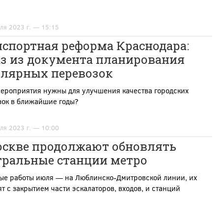
ля 2023 г. — 15:15
нспортная реформа Краснодара:
аз из документа планирования
улярных перевозок
мероприятия нужны для улучшения качества городских
зок в ближайшие годы?
ля 2023 г. — 10:00
оскве продолжают обновлять
тральные станции метро
ые работы июля — на Люблинско-Дмитровской линии, их
т с закрытием части эскалаторов, входов, и станций