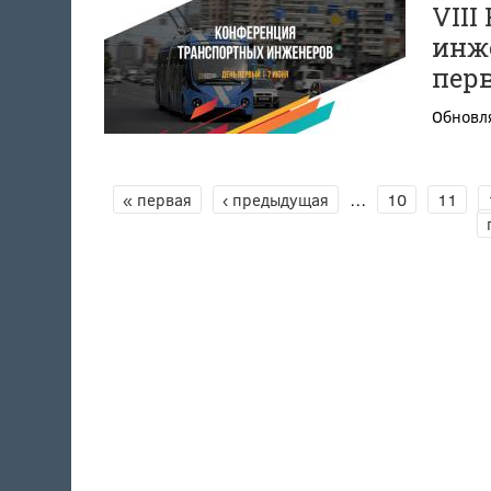
VII
инже
пер
Обновля
СТРАНИЦЫ
« первая
‹ предыдущая
…
10
11