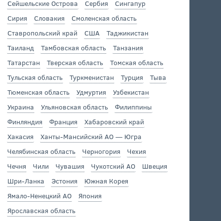
Сейшельские Острова
Сербия
Сингапур
Сирия
Словакия
Смоленская область
Ставропольский край
США
Таджикистан
Таиланд
Тамбовская область
Танзания
Татарстан
Тверская область
Томская область
Тульская область
Туркменистан
Турция
Тыва
Тюменская область
Удмуртия
Узбекистан
Украина
Ульяновская область
Филиппины
Финляндия
Франция
Хабаровский край
Хакасия
Ханты-Мансийский АО — Югра
Челябинская область
Черногория
Чехия
Чечня
Чили
Чувашия
Чукотский АО
Швеция
Шри-Ланка
Эстония
Южная Корея
Ямало-Ненецкий АО
Япония
Ярославская область