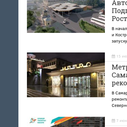
Авт
Подп
Рост
В нача
и Костр
запуск
15 ию
Метр
Сама
реко
В Самар
ремонт
Северно
7 июн