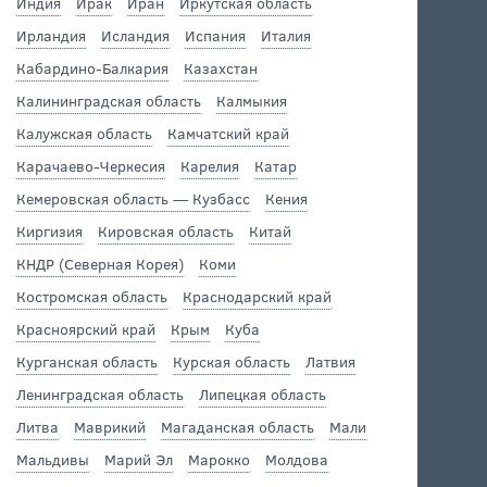
Индия
Ирак
Иран
Иркутская область
Ирландия
Исландия
Испания
Италия
Кабардино-Балкария
Казахстан
Калининградская область
Калмыкия
Калужская область
Камчатский край
Карачаево-Черкесия
Карелия
Катар
Кемеровская область — Кузбасс
Кения
Киргизия
Кировская область
Китай
КНДР (Северная Корея)
Коми
Костромская область
Краснодарский край
Красноярский край
Крым
Куба
Курганская область
Курская область
Латвия
Ленинградская область
Липецкая область
Литва
Маврикий
Магаданская область
Мали
Мальдивы
Марий Эл
Марокко
Молдова