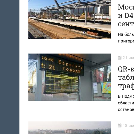
Мос
и D4
сент
На бол
пригор
21 ию
QR-к
табл
траф
В Подмо
области
останов
18 ию