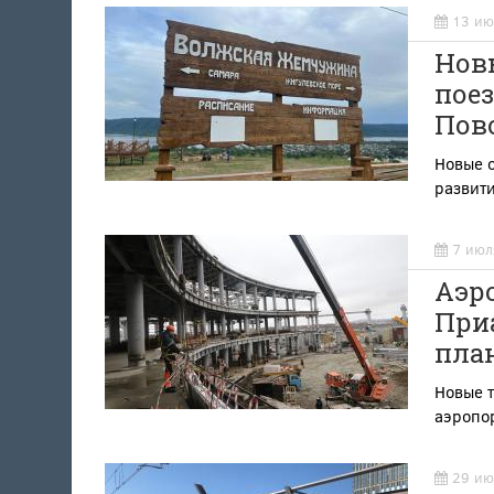
13 ию
Нов
поез
Пово
Новые о
развити
7 июл
Аэро
Приа
план
Новые т
аэропо
29 ию