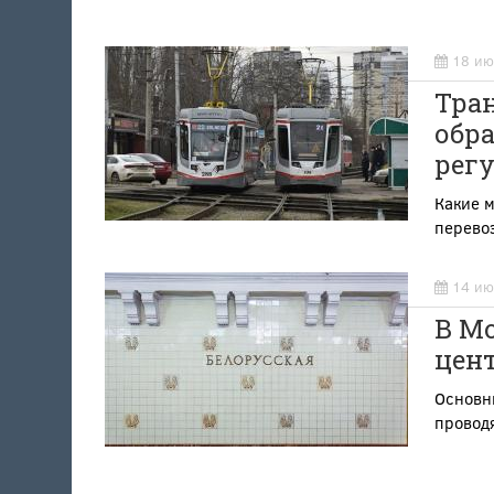
18 ию
Тра
обр
рег
Какие 
перево
14 ию
В М
цен
Основн
проводя