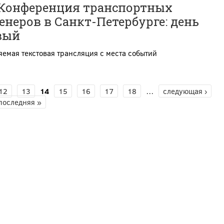
I Конференция транспортных
неров в Санкт-Петербурге: день
вый
емая текстовая трансляция с места событий
12
13
14
15
16
17
18
…
следующая ›
последняя »