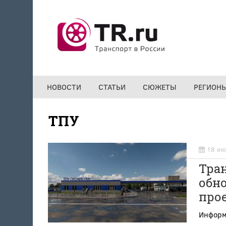
Перейти к основному содержанию
НОВОСТИ
СТАТЬИ
СЮЖЕТЫ
РЕГИОН
ТПУ
18 ию
Тра
обно
про
Информа