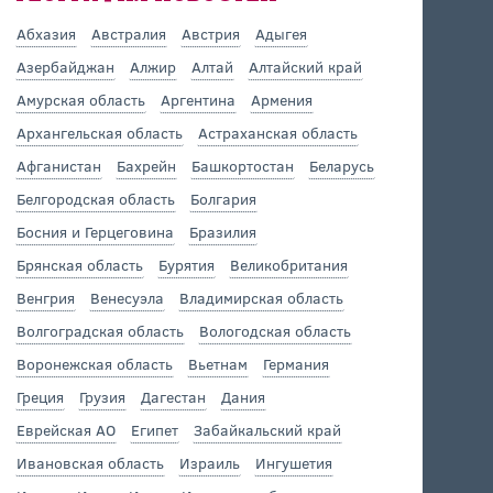
Абхазия
Австралия
Австрия
Адыгея
Азербайджан
Алжир
Алтай
Алтайский край
Амурская область
Аргентина
Армения
Архангельская область
Астраханская область
Афганистан
Бахрейн
Башкортостан
Беларусь
Белгородская область
Болгария
Босния и Герцеговина
Бразилия
Брянская область
Бурятия
Великобритания
Венгрия
Венесуэла
Владимирская область
Волгоградская область
Вологодская область
Воронежская область
Вьетнам
Германия
Греция
Грузия
Дагестан
Дания
Еврейская АО
Египет
Забайкальский край
Ивановская область
Израиль
Ингушетия