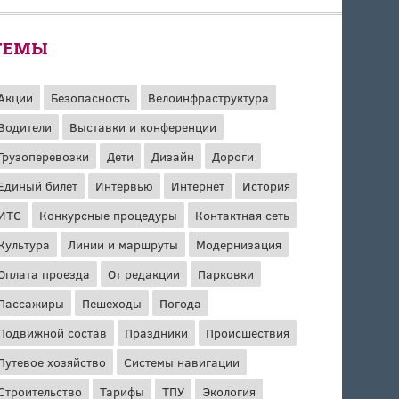
ТЕМЫ
Акции
Безопасность
Велоинфраструктура
Водители
Выставки и конференции
Грузоперевозки
Дети
Дизайн
Дороги
Единый билет
Интервью
Интернет
История
ИТС
Конкурсные процедуры
Контактная сеть
Культура
Линии и маршруты
Модернизация
Оплата проезда
От редакции
Парковки
Пассажиры
Пешеходы
Погода
Подвижной состав
Праздники
Происшествия
Путевое хозяйство
Системы навигации
Строительство
Тарифы
ТПУ
Экология