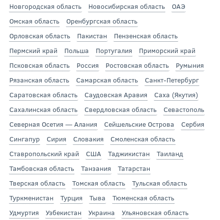
Новгородская область
Новосибирская область
ОАЭ
Омская область
Оренбургская область
Орловская область
Пакистан
Пензенская область
Пермский край
Польша
Португалия
Приморский край
Псковская область
Россия
Ростовская область
Румыния
Рязанская область
Самарская область
Санкт-Петербург
Саратовская область
Саудовская Аравия
Саха (Якутия)
Сахалинская область
Свердловская область
Севастополь
Северная Осетия — Алания
Сейшельские Острова
Сербия
Сингапур
Сирия
Словакия
Смоленская область
Ставропольский край
США
Таджикистан
Таиланд
Тамбовская область
Танзания
Татарстан
Тверская область
Томская область
Тульская область
Туркменистан
Турция
Тыва
Тюменская область
Удмуртия
Узбекистан
Украина
Ульяновская область