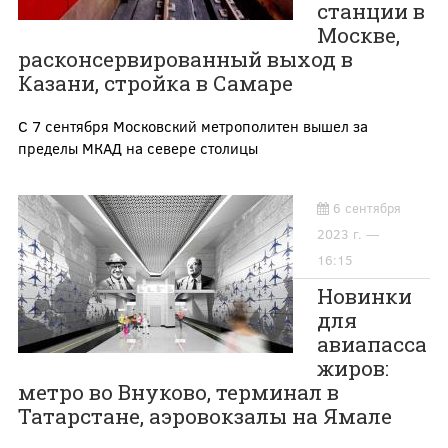
станции в
Москве,
расконсервированный выход в
Казани, стройка в Самаре
С 7 сентября Московский метрополитен вышел за
пределы МКАД на севере столицы
6 сентября
2023 г. —
16:15
Новинки
для
авиапасса
жиров:
метро во Внуково, терминал в
Татарстане, аэровокзалы на Ямале