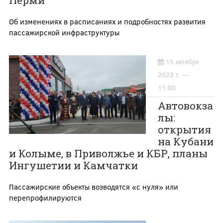
Перми
Об изменениях в расписаниях и подробностях развития
пассажирской инфраструктуры
15 октября
2023 г. —
11:00
Автовокза
лы:
открытия
на Кубани
и Колыме, в Приволжье и КБР, планы
Ингушетии и Камчатки
Пассажирские объекты возводятся «с нуля» или
перепрофилируются