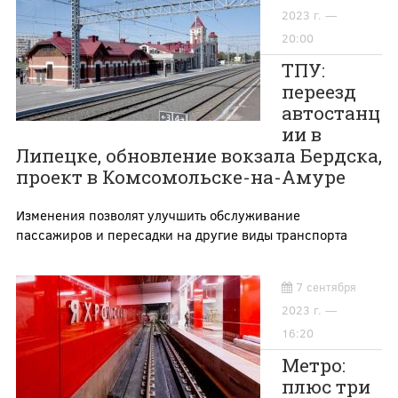
2023 г. —
20:00
ТПУ:
переезд
автостанц
ии в
Липецке, обновление вокзала Бердска,
проект в Комсомольске-на-Амуре
Изменения позволят улучшить обслуживание
пассажиров и пересадки на другие виды транспорта
7 сентября
2023 г. —
16:20
Метро:
плюс три