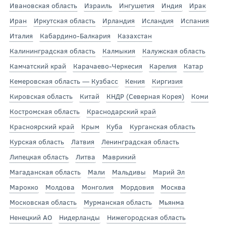
Ивановская область
Израиль
Ингушетия
Индия
Ирак
Иран
Иркутская область
Ирландия
Исландия
Испания
Италия
Кабардино-Балкария
Казахстан
Калининградская область
Калмыкия
Калужская область
Камчатский край
Карачаево-Черкесия
Карелия
Катар
Кемеровская область — Кузбасс
Кения
Киргизия
Кировская область
Китай
КНДР (Северная Корея)
Коми
Костромская область
Краснодарский край
Красноярский край
Крым
Куба
Курганская область
Курская область
Латвия
Ленинградская область
Липецкая область
Литва
Маврикий
Магаданская область
Мали
Мальдивы
Марий Эл
Марокко
Молдова
Монголия
Мордовия
Москва
Московская область
Мурманская область
Мьянма
Ненецкий АО
Нидерланды
Нижегородская область