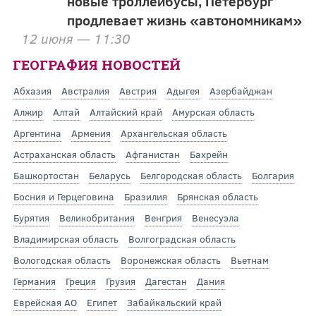
новые троллейбусы, Петербург
продлевает жизнь «автономникам»
12 июня — 11:30
ГЕОГРАФИЯ НОВОСТЕЙ
Абхазия
Австралия
Австрия
Адыгея
Азербайджан
Алжир
Алтай
Алтайский край
Амурская область
Аргентина
Армения
Архангельская область
Астраханская область
Афганистан
Бахрейн
Башкортостан
Беларусь
Белгородская область
Болгария
Босния и Герцеговина
Бразилия
Брянская область
Бурятия
Великобритания
Венгрия
Венесуэла
Владимирская область
Волгоградская область
Вологодская область
Воронежская область
Вьетнам
Германия
Греция
Грузия
Дагестан
Дания
Еврейская АО
Египет
Забайкальский край