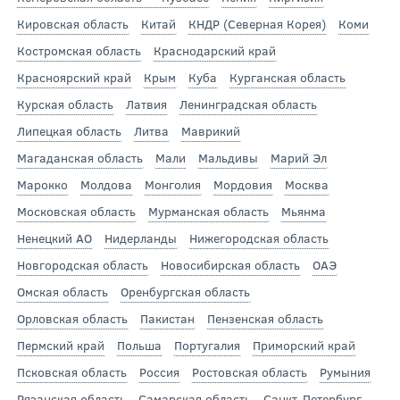
Кировская область
Китай
КНДР (Северная Корея)
Коми
Костромская область
Краснодарский край
Красноярский край
Крым
Куба
Курганская область
Курская область
Латвия
Ленинградская область
Липецкая область
Литва
Маврикий
Магаданская область
Мали
Мальдивы
Марий Эл
Марокко
Молдова
Монголия
Мордовия
Москва
Московская область
Мурманская область
Мьянма
Ненецкий АО
Нидерланды
Нижегородская область
Новгородская область
Новосибирская область
ОАЭ
Омская область
Оренбургская область
Орловская область
Пакистан
Пензенская область
Пермский край
Польша
Португалия
Приморский край
Псковская область
Россия
Ростовская область
Румыния
Рязанская область
Самарская область
Санкт-Петербург