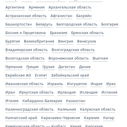
Аргентина
Армения
Архангельская область
Астраханская область
Афганистан
Бахрейн
Башкортостан
Беларусь
Белгородская область
Болгария
Босния и Герцеговина
Бразилия
Брянская область
Бурятия
Великобритания
Венгрия
Венесуэла
Владимирская область
Волгоградская область
Вологодская область
Воронежская область
Вьетнам
Германия
Греция
Грузия
Дагестан
Дания
Еврейская АО
Египет
Забайкальский край
Ивановская область
Израиль
Ингушетия
Индия
Ирак
Иран
Иркутская область
Ирландия
Исландия
Испания
Италия
Кабардино-Балкария
Казахстан
Калининградская область
Калмыкия
Калужская область
Камчатский край
Карачаево-Черкесия
Карелия
Катар
Кемеровская область — Кузбасс
Кения
Киргизия