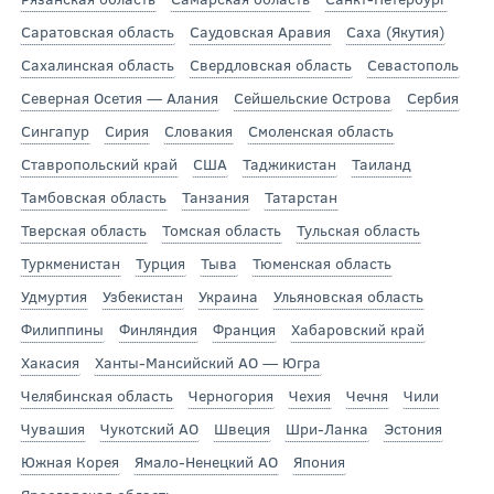
Саратовская область
Саудовская Аравия
Саха (Якутия)
Сахалинская область
Свердловская область
Севастополь
Северная Осетия — Алания
Сейшельские Острова
Сербия
Сингапур
Сирия
Словакия
Смоленская область
Ставропольский край
США
Таджикистан
Таиланд
Тамбовская область
Танзания
Татарстан
Тверская область
Томская область
Тульская область
Туркменистан
Турция
Тыва
Тюменская область
Удмуртия
Узбекистан
Украина
Ульяновская область
Филиппины
Финляндия
Франция
Хабаровский край
Хакасия
Ханты-Мансийский АО — Югра
Челябинская область
Черногория
Чехия
Чечня
Чили
Чувашия
Чукотский АО
Швеция
Шри-Ланка
Эстония
Южная Корея
Ямало-Ненецкий АО
Япония