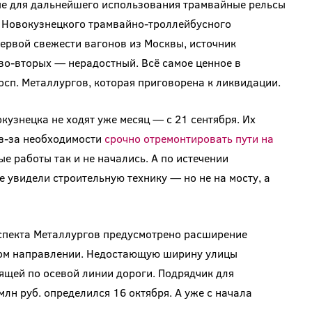
ые для дальнейшего использования трамвайные рельсы
д Новокузнецкого трамвайно-троллейбусного
первой свежести вагонов из Москвы, источник
 во-вторых — нерадостный. Всё самое ценное в
осп. Металлургов, которая приговорена к ликвидации.
кузнецка не ходят уже месяц — с 21 сентября. Их
из-за необходимости
срочно отремонтировать пути на
ые работы так и не начались. А по истечении
увидели строительную технику — но не на мосту, а
спекта Металлургов предусмотрено расширение
ждом направлении. Недостающую ширину улицы
дящей по осевой линии дороги. Подрядчик для
лн руб. определился 16 октября. А уже с начала