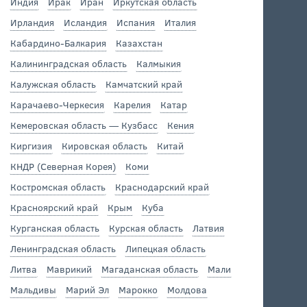
Индия
Ирак
Иран
Иркутская область
Ирландия
Исландия
Испания
Италия
Кабардино-Балкария
Казахстан
Калининградская область
Калмыкия
Калужская область
Камчатский край
Карачаево-Черкесия
Карелия
Катар
Кемеровская область — Кузбасс
Кения
Киргизия
Кировская область
Китай
КНДР (Северная Корея)
Коми
Костромская область
Краснодарский край
Красноярский край
Крым
Куба
Курганская область
Курская область
Латвия
Ленинградская область
Липецкая область
Литва
Маврикий
Магаданская область
Мали
Мальдивы
Марий Эл
Марокко
Молдова