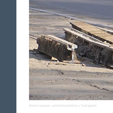
Иллюстрация:
smirnoveunvkztvn
/ Instagram