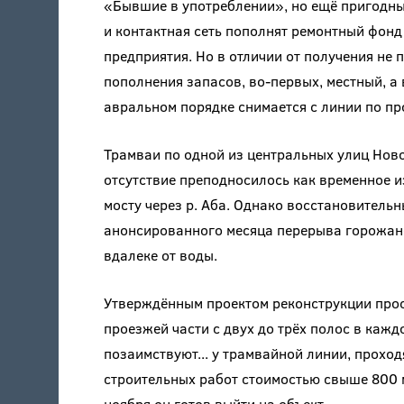
«Бывшие в употреблении», но ещё пригодн
и контактная сеть пополнят ремонтный фон
предприятия. Но в отличии от получения не 
пополнения запасов, во-первых, местный, а
авральном порядке снимается с линии по пр
Трамваи по одной из центральных улиц Ново
отсутствие преподносилось как временное 
мосту через р. Аба. Однако восстановительн
анонсированного месяца перерыва горожане 
вдалеке от воды.
Утверждённым проектом реконструкции про
проезжей части с двух до трёх полос в ка
позаимствуют... у трамвайной линии, прохо
строительных работ стоимостью свыше 800 м
ноября он готов выйти на объект.