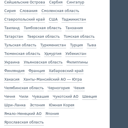
Сейшельские Острова
Сербия
Сингапур
Сирия
Словакия
Смоленская область
Ставропольский край
США
Таджикистан
Таиланд
Тамбовская область
Танзания
Татарстан
Тверская область
Томская область
Тульская область
Туркменистан
Турция
Тыва
Тюменская область
Удмуртия
Узбекистан
Украина
Ульяновская область
Филиппины
Финляндия
Франция
Хабаровский край
Хакасия
Ханты-Мансийский АО — Югра
Челябинская область
Черногория
Чехия
Чечня
Чили
Чувашия
Чукотский АО
Швеция
Шри-Ланка
Эстония
Южная Корея
Ямало-Ненецкий АО
Япония
Ярославская область