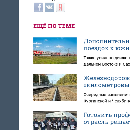
Login with Facebook
Login with ВКонтакте
Login with Яндекс
ЕЩЁ ПО ТЕМЕ
Дополнительны
поездок к южн
Также усилено движен
Дальнем Востоке и Са
Железнодорож
«километровы
Очередные изменения 
Курганской и Челябин
Готовить проф
отрасль решае