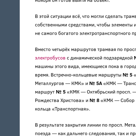
В этой ситуации всё, что могли сделать тр
собственными средствами, чтобы элементы и
не самого богатого электротранспортного п
Вместо четырёх маршрутов трамвая по прос
электробусов
с динамической подзарядкой
машины этого вида, имеющиеся пока в горо
время. Встречно-кольцевые маршруты
№ 5
«
Металлургов — КМК» и
№ 5А
«КМК — Трансп
маршрут
№ 5
«КМК — Октябрьский просп. —
Рождества Христова» и
№ 8
«КМК — Собор Р
кольца «Транспортная».
В результате закрытия линии по просп. Мет
поезда — как дальнего следования, так и п