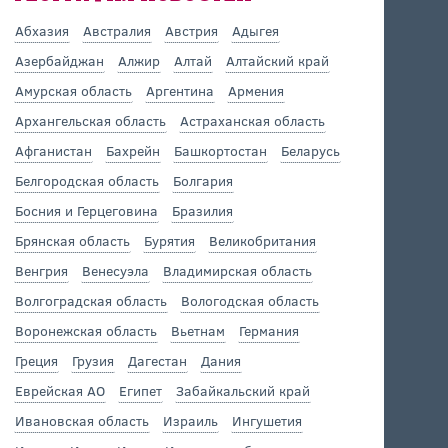
Абхазия
Австралия
Австрия
Адыгея
Азербайджан
Алжир
Алтай
Алтайский край
Амурская область
Аргентина
Армения
Архангельская область
Астраханская область
Афганистан
Бахрейн
Башкортостан
Беларусь
Белгородская область
Болгария
Босния и Герцеговина
Бразилия
Брянская область
Бурятия
Великобритания
Венгрия
Венесуэла
Владимирская область
Волгоградская область
Вологодская область
Воронежская область
Вьетнам
Германия
Греция
Грузия
Дагестан
Дания
Еврейская АО
Египет
Забайкальский край
Ивановская область
Израиль
Ингушетия