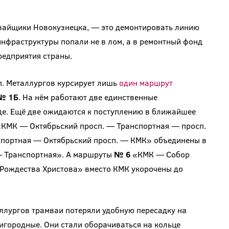
амвайщики Новокузнецка, — это демонтировать линию
нфраструктуры попали не в лом, а в ремонтный фонд
редприятия страны.
п. Металлургов курсирует лишь
один маршрут
№ 1Б
.
На нём работают две единственные
де. Ещё две ожидаются к поступлению в ближайшее
КМК — Октябрьский просп. — Транспортная — просп.
ортная — Октябрьский просп. — КМК» объединены в
 Транспортная». А маршруты
№ 6
«КМК — Собор
ождества Христова» вместо КМК укорочены до
аллургов трамваи потеряли удобную пересадку на
ригородные. Они стали оборачиваться на кольце