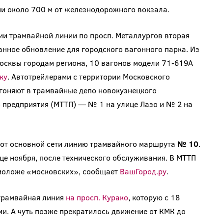
и около 700 м от железнодорожного вокзала.
ии трамвайной линии по просп. Металлургов вторая
нное обновление для городского вагонного парка. Из
осквы городам региона, 10 вагонов модели 71-619А
ку
. Автотрейлерами с территории Московского
егоняют в трамвайные депо новокузнецкого
предприятия (МТТП) — № 1 на улице Лазо и № 2 на
 от основной сети линию трамвайного маршрута
№ 10
.
е ноября, после технического обслуживания. В МТТП
 моложе «московских», сообщает
ВашГород.ру
.
 трамвайная линия
на просп. Курако
, которую с 18
ми. А чуть позже прекратилось движение от КМК до