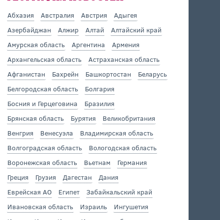
Абхазия
Австралия
Австрия
Адыгея
Азербайджан
Алжир
Алтай
Алтайский край
Амурская область
Аргентина
Армения
Архангельская область
Астраханская область
Афганистан
Бахрейн
Башкортостан
Беларусь
Белгородская область
Болгария
Босния и Герцеговина
Бразилия
Брянская область
Бурятия
Великобритания
Венгрия
Венесуэла
Владимирская область
Волгоградская область
Вологодская область
Воронежская область
Вьетнам
Германия
Греция
Грузия
Дагестан
Дания
Еврейская АО
Египет
Забайкальский край
Ивановская область
Израиль
Ингушетия