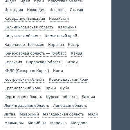
Индия
Ирак
Иран
Иркутская область
Ирландия
Исландия
Испания
Италия
Кабардино-Балкария
Казахстан
Калининградская область
Калмыкия
Калужская область
Камчатский край
Карачаево-Черкесия
Карелия
Катар
Кемеровская область — Кузбасс
Кения
Киргизия
Кировская область
Китай
КНДР (Северная Корея)
Коми
Костромская область
Краснодарский край
Красноярский край
Крым
Куба
Курганская область
Курская область
Латвия
Ленинградская область
Липецкая область
Литва
Маврикий
Магаданская область
Мали
Мальдивы
Марий Эл
Марокко
Молдова