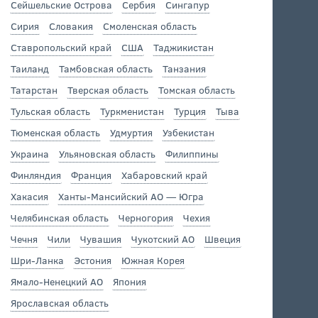
Сейшельские Острова
Сербия
Сингапур
Сирия
Словакия
Смоленская область
Ставропольский край
США
Таджикистан
Таиланд
Тамбовская область
Танзания
Татарстан
Тверская область
Томская область
Тульская область
Туркменистан
Турция
Тыва
Тюменская область
Удмуртия
Узбекистан
Украина
Ульяновская область
Филиппины
Финляндия
Франция
Хабаровский край
Хакасия
Ханты-Мансийский АО — Югра
Челябинская область
Черногория
Чехия
Чечня
Чили
Чувашия
Чукотский АО
Швеция
Шри-Ланка
Эстония
Южная Корея
Ямало-Ненецкий АО
Япония
Ярославская область