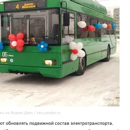
я» на Яндекс.Дзен /
zen.yandex.ru
ют обновлять подвижной состав электротранспорта.