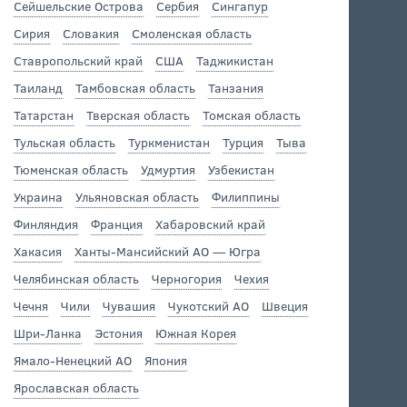
Сейшельские Острова
Сербия
Сингапур
Сирия
Словакия
Смоленская область
Ставропольский край
США
Таджикистан
Таиланд
Тамбовская область
Танзания
Татарстан
Тверская область
Томская область
Тульская область
Туркменистан
Турция
Тыва
Тюменская область
Удмуртия
Узбекистан
Украина
Ульяновская область
Филиппины
Финляндия
Франция
Хабаровский край
Хакасия
Ханты-Мансийский АО — Югра
Челябинская область
Черногория
Чехия
Чечня
Чили
Чувашия
Чукотский АО
Швеция
Шри-Ланка
Эстония
Южная Корея
Ямало-Ненецкий АО
Япония
Ярославская область