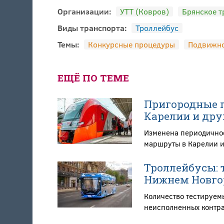
Организации:
УТТ (Ковров)
Брянское т
Виды транспорта:
Троллейбус
Темы:
Конкурсные процедуры
Подвижно
ЕЩЁ ПО ТЕМЕ
Пригородные п
Карелии и дру
Изменена периодичнос
маршруты в Карелии и
Троллейбусы: т
Нижнем Новгор
Количество тестируем
неисполненных контра