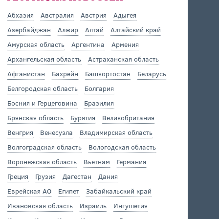
Абхазия
Австралия
Австрия
Адыгея
Азербайджан
Алжир
Алтай
Алтайский край
Амурская область
Аргентина
Армения
Архангельская область
Астраханская область
Афганистан
Бахрейн
Башкортостан
Беларусь
Белгородская область
Болгария
Босния и Герцеговина
Бразилия
Брянская область
Бурятия
Великобритания
Венгрия
Венесуэла
Владимирская область
Волгоградская область
Вологодская область
Воронежская область
Вьетнам
Германия
Греция
Грузия
Дагестан
Дания
Еврейская АО
Египет
Забайкальский край
Ивановская область
Израиль
Ингушетия