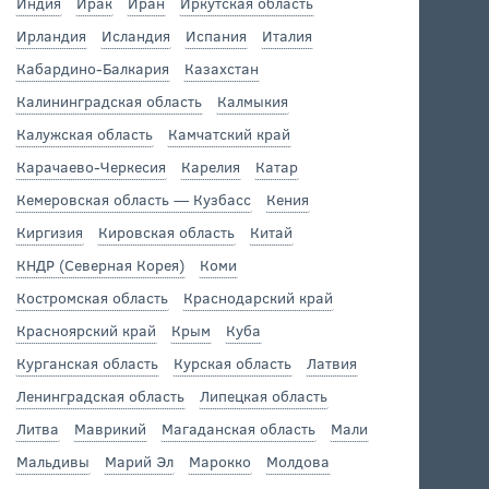
Индия
Ирак
Иран
Иркутская область
Ирландия
Исландия
Испания
Италия
Кабардино-Балкария
Казахстан
Калининградская область
Калмыкия
Калужская область
Камчатский край
Карачаево-Черкесия
Карелия
Катар
Кемеровская область — Кузбасс
Кения
Киргизия
Кировская область
Китай
КНДР (Северная Корея)
Коми
Костромская область
Краснодарский край
Красноярский край
Крым
Куба
Курганская область
Курская область
Латвия
Ленинградская область
Липецкая область
Литва
Маврикий
Магаданская область
Мали
Мальдивы
Марий Эл
Марокко
Молдова