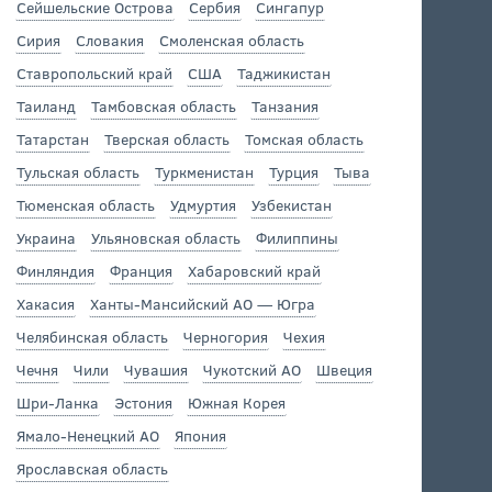
Сейшельские Острова
Сербия
Сингапур
Сирия
Словакия
Смоленская область
Ставропольский край
США
Таджикистан
Таиланд
Тамбовская область
Танзания
Татарстан
Тверская область
Томская область
Тульская область
Туркменистан
Турция
Тыва
Тюменская область
Удмуртия
Узбекистан
Украина
Ульяновская область
Филиппины
Финляндия
Франция
Хабаровский край
Хакасия
Ханты-Мансийский АО — Югра
Челябинская область
Черногория
Чехия
Чечня
Чили
Чувашия
Чукотский АО
Швеция
Шри-Ланка
Эстония
Южная Корея
Ямало-Ненецкий АО
Япония
Ярославская область