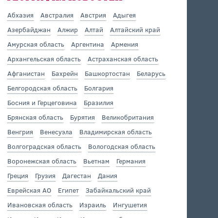
Абхазия
Австралия
Австрия
Адыгея
Азербайджан
Алжир
Алтай
Алтайский край
Амурская область
Аргентина
Армения
Архангельская область
Астраханская область
Афганистан
Бахрейн
Башкортостан
Беларусь
Белгородская область
Болгария
Босния и Герцеговина
Бразилия
Брянская область
Бурятия
Великобритания
Венгрия
Венесуэла
Владимирская область
Волгоградская область
Вологодская область
Воронежская область
Вьетнам
Германия
Греция
Грузия
Дагестан
Дания
Еврейская АО
Египет
Забайкальский край
Ивановская область
Израиль
Ингушетия