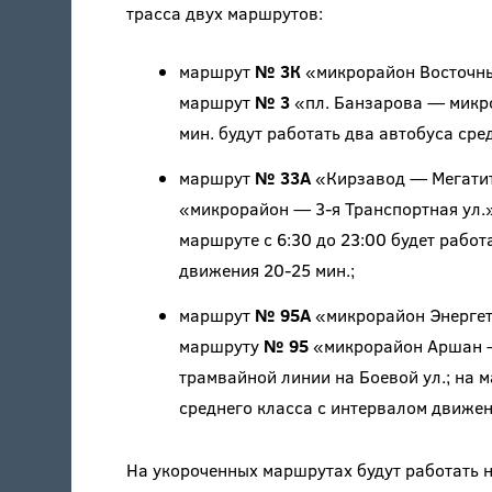
трасса двух маршрутов:
маршрут
№ 3К
«микрорайон Восточны
маршрут
№ 3
«пл. Банзарова — микро
мин. будут работать два автобуса сре
маршрут
№ 33А
«Кирзавод — Мегатит
«микрорайон — 3-я Транспортная ул.»
маршруте с 6:30 до 23:00 будет работ
движения 20-25 мин.;
маршрут
№ 95А
«микрорайон Энергети
маршруту
№ 95
«микрорайон Аршан — 
трамвайной линии на Боевой ул.; на м
среднего класса с интервалом движен
На укороченных маршрутах будут работать н