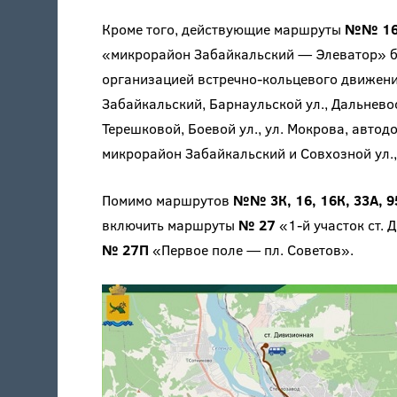
Кроме того, действующие маршруты
№№ 1
«микрорайон Забайкальский — Элеватор» бу
организацией встречно-кольцевого движения
Забайкальский, Барнаульской ул., Дальневост
Терешковой, Боевой ул., ул. Мокрова, автод
микрорайон Забайкальский и Совхозной ул.,
Помимо маршрутов
№№ 3К, 16, 16К, 33А, 9
включить маршруты
№ 27
«1-й участок ст.
№ 27П
«Первое поле — пл. Советов».