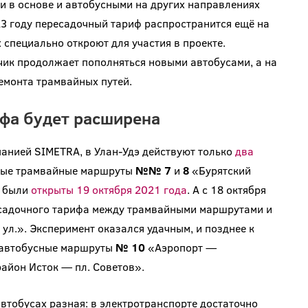
 в основе и автобусными на других направлениях
23 году пересадочный тариф распространится ещё на
 специально откроют для участия в проекте.
ик продолжает пополняться новыми автобусами, а на
монта трамвайных путей.
ифа будет расширена
анией SIMETRA, в Улан-Удэ действуют только
два
евые трамвайные маршруты
№№ 7
и
8
«Бурятский
» были
открыты 19 октября 2021 года
. А с 18 октября
есадочного тарифа между трамвайными маршрутами и
ул.». Эксперимент оказался удачным, и позднее к
 автобусные маршруты
№ 10
«Аэропорт —
айон Исток — пл. Советов».
автобусах разная: в электротранспорте достаточно