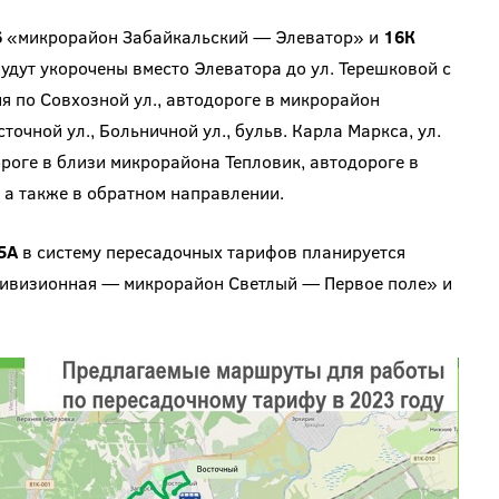
6
«микрорайон Забайкальский — Элеватор» и
16К
дут укорочены вместо Элеватора до ул. Терешковой с
 по Совхозной ул., автодороге в микрорайон
очной ул., Больничной ул., бульв. Карла Маркса, ул.
ороге в близи микрорайона Тепловик, автодороге в
 а также в обратном направлении.
5А
в систему пересадочных тарифов планируется
 Дивизионная — микрорайон Светлый — Первое поле» и