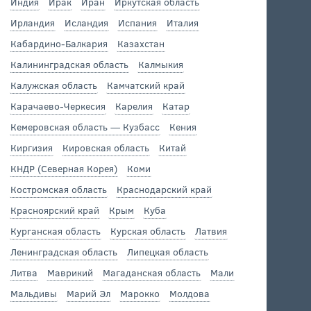
Индия
Ирак
Иран
Иркутская область
Ирландия
Исландия
Испания
Италия
Кабардино-Балкария
Казахстан
Калининградская область
Калмыкия
Калужская область
Камчатский край
Карачаево-Черкесия
Карелия
Катар
Кемеровская область — Кузбасс
Кения
Киргизия
Кировская область
Китай
КНДР (Северная Корея)
Коми
Костромская область
Краснодарский край
Красноярский край
Крым
Куба
Курганская область
Курская область
Латвия
Ленинградская область
Липецкая область
Литва
Маврикий
Магаданская область
Мали
Мальдивы
Марий Эл
Марокко
Молдова