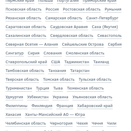
Пермский край
Польша
Португалия
Приморский край
Псковская область
Россия
Ростовская область
Румыния
Рязанская область
Самарская область
Санкт-Петербург
Саратовская область
Саудовская Аравия
Саха (Якутия)
Сахалинская область
Свердловская область
Севастополь
Северная Осетия — Алания
Сейшельские Острова
Сербия
Сингапур
Сирия
Словакия
Смоленская область
Ставропольский край
США
Таджикистан
Таиланд
Тамбовская область
Танзания
Татарстан
Тверская область
Томская область
Тульская область
Туркменистан
Турция
Тыва
Тюменская область
Удмуртия
Узбекистан
Украина
Ульяновская область
Филиппины
Финляндия
Франция
Хабаровский край
Хакасия
Ханты-Мансийский АО — Югра
Челябинская область
Черногория
Чехия
Чечня
Чили