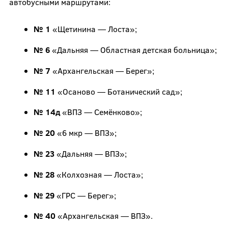
автобусными маршрутами:
№ 1
«Щетинина — Лоста»;
№ 6
«Дальняя — Областная детская больница»;
№ 7
«Архангельская — Берег»;
№ 11
«Осаново — Ботанический сад»;
№ 14д
«ВПЗ — Семёнково»;
№ 20
«6 мкр — ВПЗ»;
№ 23
«Дальняя — ВПЗ»;
№ 28
«Колхозная — Лоста»;
№ 29
«ГРС — Берег»;
№ 40
«Архангельская — ВПЗ».