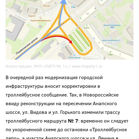
Иллюстрация:
МУП «ПАТП № 1» /
www.mupatp1.ru
В очередной раз модернизация городской
инфраструктуры вносит корректировки в
троллейбусное сообщение. Так, в Новороссийске
ввиду реконструкции на пересечении Анапского
шоссе, ул. Видова и ул. Горького изменили трассу
троллейбусного маршрута
№ 7
: временно он следует
по укороченной схеме до остановки «Троллейбусное
депо», а участок Анапского шоссе и ул. Ленина в