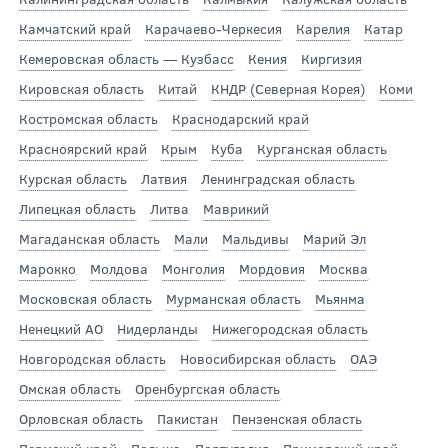
Камчатский край
Карачаево-Черкесия
Карелия
Катар
Кемеровская область — Кузбасс
Кения
Киргизия
Кировская область
Китай
КНДР (Северная Корея)
Коми
Костромская область
Краснодарский край
Красноярский край
Крым
Куба
Курганская область
Курская область
Латвия
Ленинградская область
Липецкая область
Литва
Маврикий
Магаданская область
Мали
Мальдивы
Марий Эл
Марокко
Молдова
Монголия
Мордовия
Москва
Московская область
Мурманская область
Мьянма
Ненецкий АО
Нидерланды
Нижегородская область
Новгородская область
Новосибирская область
ОАЭ
Омская область
Оренбургская область
Орловская область
Пакистан
Пензенская область