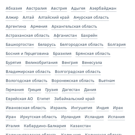
Абхазия
Австралия
Австрия
Адыгея
Азербайджан
Алжир
Алтай
Алтайский край
Амурская область
Аргентина
Армения
Архангельская область
Астраханская область
Афганистан
Бахрейн
Башкортостан
Беларусь
Белгородская область
Болгария
Босния и Герцеговина
Бразилия
Брянская область
Бурятия
Великобритания
Венгрия
Венесуэла
Владимирская область
Волгоградская область
Вологодская область
Воронежская область
Вьетнам
Германия
Греция
Грузия
Дагестан
Дания
Еврейская АО
Египет
Забайкальский край
Ивановская область
Израиль
Ингушетия
Индия
Ирак
Иран
Иркутская область
Ирландия
Исландия
Испания
Италия
Кабардино-Балкария
Казахстан
Калининградская область
Калмыкия
Калужская область