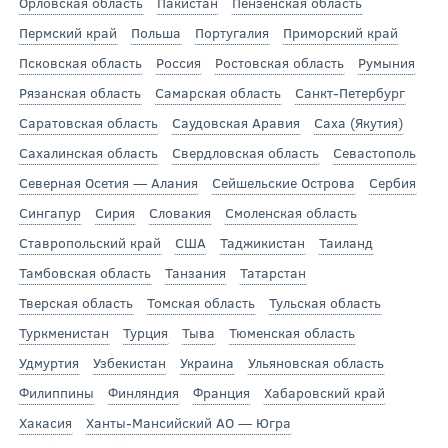
Орловская область
Пакистан
Пензенская область
Пермский край
Польша
Португалия
Приморский край
Псковская область
Россия
Ростовская область
Румыния
Рязанская область
Самарская область
Санкт-Петербург
Саратовская область
Саудовская Аравия
Саха (Якутия)
Сахалинская область
Свердловская область
Севастополь
Северная Осетия — Алания
Сейшельские Острова
Сербия
Сингапур
Сирия
Словакия
Смоленская область
Ставропольский край
США
Таджикистан
Таиланд
Тамбовская область
Танзания
Татарстан
Тверская область
Томская область
Тульская область
Туркменистан
Турция
Тыва
Тюменская область
Удмуртия
Узбекистан
Украина
Ульяновская область
Филиппины
Финляндия
Франция
Хабаровский край
Хакасия
Ханты-Мансийский АО — Югра