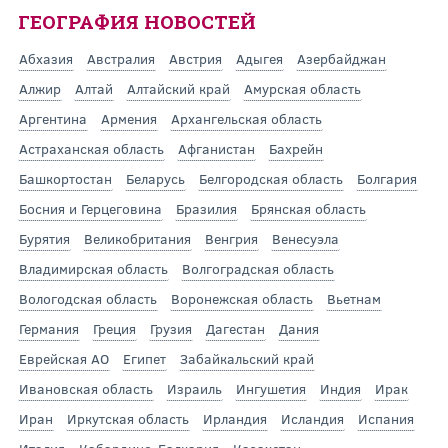
ГЕОГРАФИЯ НОВОСТЕЙ
Абхазия
Австралия
Австрия
Адыгея
Азербайджан
Алжир
Алтай
Алтайский край
Амурская область
Аргентина
Армения
Архангельская область
Астраханская область
Афганистан
Бахрейн
Башкортостан
Беларусь
Белгородская область
Болгария
Босния и Герцеговина
Бразилия
Брянская область
Бурятия
Великобритания
Венгрия
Венесуэла
Владимирская область
Волгоградская область
Вологодская область
Воронежская область
Вьетнам
Германия
Греция
Грузия
Дагестан
Дания
Еврейская АО
Египет
Забайкальский край
Ивановская область
Израиль
Ингушетия
Индия
Ирак
Иран
Иркутская область
Ирландия
Исландия
Испания