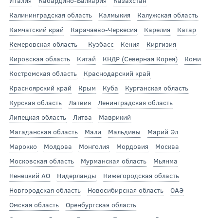
Италия
Кабардино-Балкария
Казахстан
Калининградская область
Калмыкия
Калужская область
Камчатский край
Карачаево-Черкесия
Карелия
Катар
Кемеровская область — Кузбасс
Кения
Киргизия
Кировская область
Китай
КНДР (Северная Корея)
Коми
Костромская область
Краснодарский край
Красноярский край
Крым
Куба
Курганская область
Курская область
Латвия
Ленинградская область
Липецкая область
Литва
Маврикий
Магаданская область
Мали
Мальдивы
Марий Эл
Марокко
Молдова
Монголия
Мордовия
Москва
Московская область
Мурманская область
Мьянма
Ненецкий АО
Нидерланды
Нижегородская область
Новгородская область
Новосибирская область
ОАЭ
Омская область
Оренбургская область