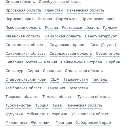
Омская область
Оренбургская область
Орловская область
Пакистан
Пензенская область
Пермский край
Польша
Португалия
Приморский край
Псковская область
Россия
Ростовская область
Румыния
Рязанская область
Самарская область
Санкт-Петербург
Саратовская область
Саудовская Аравия
Саха (Якутия)
Сахалинская область
Свердловская область
Севастополь
Северная Осетия — Алания
Сейшельские Острова
Сербия
Сингапур
Сирия
Словакия
Смоленская область
Ставропольский край
США
Таджикистан
Таиланд
Тамбовская область
Танзания
Татарстан
Тверская область
Томская область
Тульская область
Туркменистан
Турция
Тыва
Тюменская область
Удмуртия
Узбекистан
Украина
Ульяновская область
Филиппины
Финляндия
Франция
Хабаровский край