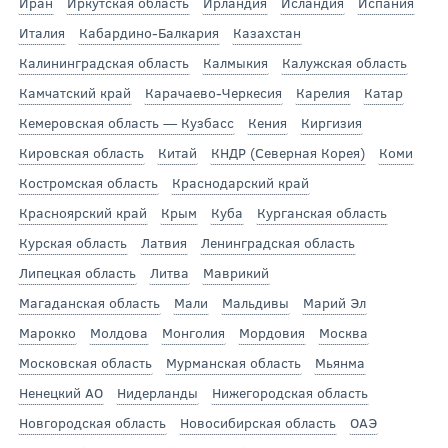
Иран
Иркутская область
Ирландия
Исландия
Испания
Италия
Кабардино-Балкария
Казахстан
Калининградская область
Калмыкия
Калужская область
Камчатский край
Карачаево-Черкесия
Карелия
Катар
Кемеровская область — Кузбасс
Кения
Киргизия
Кировская область
Китай
КНДР (Северная Корея)
Коми
Костромская область
Краснодарский край
Красноярский край
Крым
Куба
Курганская область
Курская область
Латвия
Ленинградская область
Липецкая область
Литва
Маврикий
Магаданская область
Мали
Мальдивы
Марий Эл
Марокко
Молдова
Монголия
Мордовия
Москва
Московская область
Мурманская область
Мьянма
Ненецкий АО
Нидерланды
Нижегородская область
Новгородская область
Новосибирская область
ОАЭ