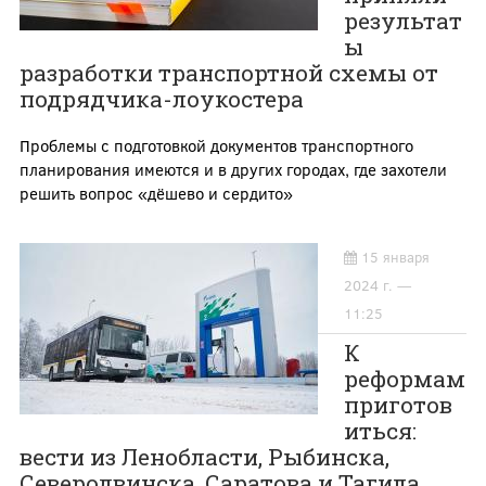
результат
ы
разработки транспортной схемы от
подрядчика-лоукостера
Проблемы с подготовкой документов транспортного
планирования имеются и в других городах, где захотели
решить вопрос «дёшево и сердито»
15 января
2024 г. —
11:25
К
реформам
приготов
иться:
вести из Ленобласти, Рыбинска,
Северодвинска, Саратова и Тагила