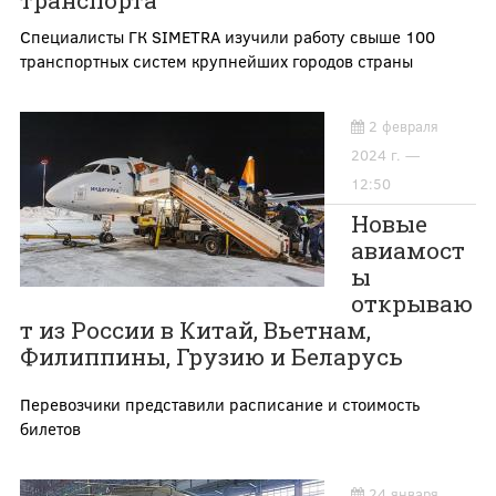
транспорта
Специалисты ГК SIMETRA изучили работу свыше 100
транспортных систем крупнейших городов страны
2 февраля
2024 г. —
12:50
Новые
авиамост
ы
открываю
т из России в Китай, Вьетнам,
Филиппины, Грузию и Беларусь
Перевозчики представили расписание и стоимость
билетов
24 января