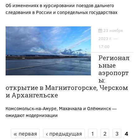
Об изменениях в курсировании поездов дальнего
следования в России и сопредельных государствах
23 ноября
2023 г. —
17:00
Регионал
ьные
аэропорт
ы:
открытие в Магнитогорске, Черском
и Архангельске
Комсомольск-на-Амуре, Махачкала и Олёкминск —
ожидают модернизации
« первая
‹ предыдущая
1
2
3
4
СТРАНИЦЫ