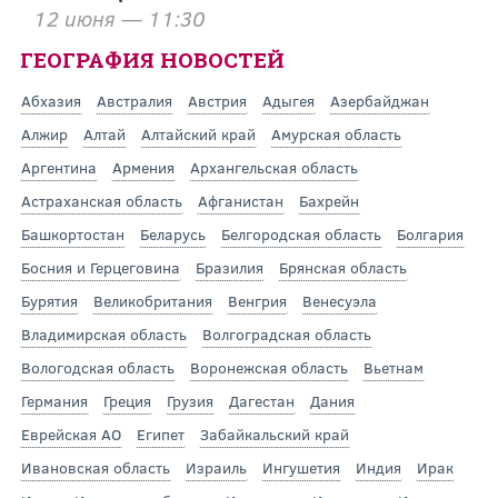
12 июня — 11:30
ГЕОГРАФИЯ НОВОСТЕЙ
Абхазия
Австралия
Австрия
Адыгея
Азербайджан
Алжир
Алтай
Алтайский край
Амурская область
Аргентина
Армения
Архангельская область
Астраханская область
Афганистан
Бахрейн
Башкортостан
Беларусь
Белгородская область
Болгария
Босния и Герцеговина
Бразилия
Брянская область
Бурятия
Великобритания
Венгрия
Венесуэла
Владимирская область
Волгоградская область
Вологодская область
Воронежская область
Вьетнам
Германия
Греция
Грузия
Дагестан
Дания
Еврейская АО
Египет
Забайкальский край
Ивановская область
Израиль
Ингушетия
Индия
Ирак