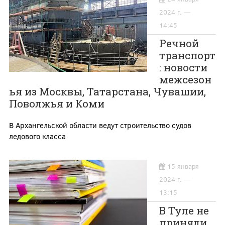
2024 г. —
14:45
Речной
транспорт
: новости
межсезон
ья из Москвы, Татарстана, Чувашии,
Поволжья и Коми
В Архангельской области ведут строительство судов
ледового класса
15 января
2024 г. —
13:15
В Туле не
приняли