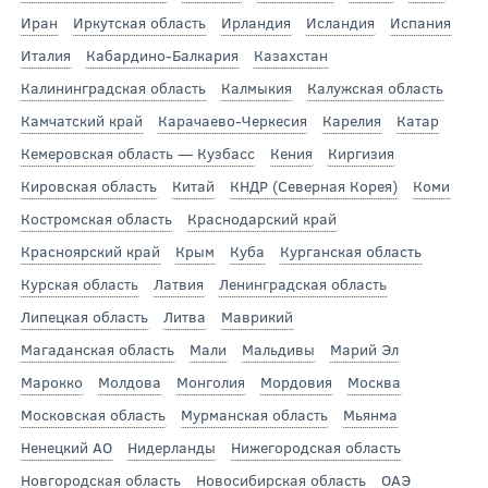
Иран
Иркутская область
Ирландия
Исландия
Испания
Италия
Кабардино-Балкария
Казахстан
Калининградская область
Калмыкия
Калужская область
Камчатский край
Карачаево-Черкесия
Карелия
Катар
Кемеровская область — Кузбасс
Кения
Киргизия
Кировская область
Китай
КНДР (Северная Корея)
Коми
Костромская область
Краснодарский край
Красноярский край
Крым
Куба
Курганская область
Курская область
Латвия
Ленинградская область
Липецкая область
Литва
Маврикий
Магаданская область
Мали
Мальдивы
Марий Эл
Марокко
Молдова
Монголия
Мордовия
Москва
Московская область
Мурманская область
Мьянма
Ненецкий АО
Нидерланды
Нижегородская область
Новгородская область
Новосибирская область
ОАЭ