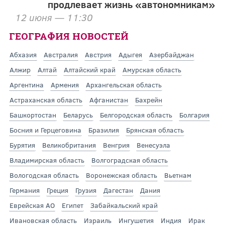
продлевает жизнь «автономникам»
12 июня — 11:30
ГЕОГРАФИЯ НОВОСТЕЙ
Абхазия
Австралия
Австрия
Адыгея
Азербайджан
Алжир
Алтай
Алтайский край
Амурская область
Аргентина
Армения
Архангельская область
Астраханская область
Афганистан
Бахрейн
Башкортостан
Беларусь
Белгородская область
Болгария
Босния и Герцеговина
Бразилия
Брянская область
Бурятия
Великобритания
Венгрия
Венесуэла
Владимирская область
Волгоградская область
Вологодская область
Воронежская область
Вьетнам
Германия
Греция
Грузия
Дагестан
Дания
Еврейская АО
Египет
Забайкальский край
Ивановская область
Израиль
Ингушетия
Индия
Ирак