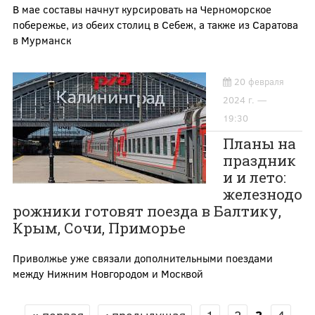
В мае составы начнут курсировать на Черноморское
побережье, из обеих столиц в Себеж, а также из Саратова
в Мурманск
20 февраля
2024 г. —
19:30
Планы на
праздник
и и лето:
железнодо
рожники готовят поезда в Балтику,
Крым, Сочи, Приморье
Приволжье уже связали дополнительными поездами
между Нижним Новгородом и Москвой
« первая
‹ предыдущая
1
2
3
4