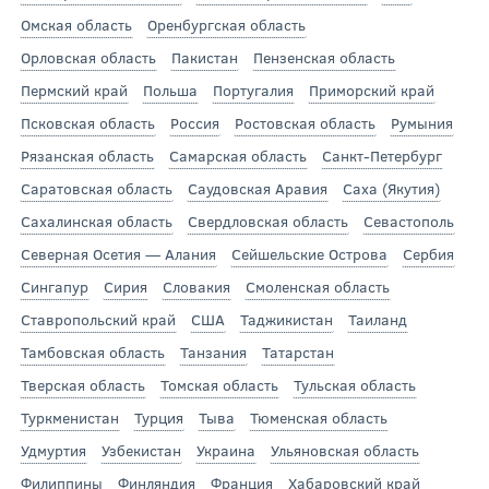
Омская область
Оренбургская область
Орловская область
Пакистан
Пензенская область
Пермский край
Польша
Португалия
Приморский край
Псковская область
Россия
Ростовская область
Румыния
Рязанская область
Самарская область
Санкт-Петербург
Саратовская область
Саудовская Аравия
Саха (Якутия)
Сахалинская область
Свердловская область
Севастополь
Северная Осетия — Алания
Сейшельские Острова
Сербия
Сингапур
Сирия
Словакия
Смоленская область
Ставропольский край
США
Таджикистан
Таиланд
Тамбовская область
Танзания
Татарстан
Тверская область
Томская область
Тульская область
Туркменистан
Турция
Тыва
Тюменская область
Удмуртия
Узбекистан
Украина
Ульяновская область
Филиппины
Финляндия
Франция
Хабаровский край