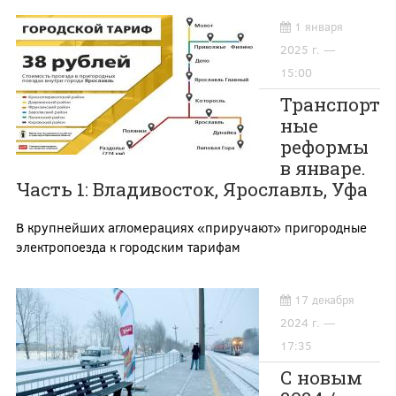
1 января
2025 г. —
15:00
Транспорт
ные
реформы
в январе.
Часть 1: Владивосток, Ярославль, Уфа
В крупнейших агломерациях «приручают» пригородные
электропоезда к городским тарифам
17 декабря
2024 г. —
17:35
С новым