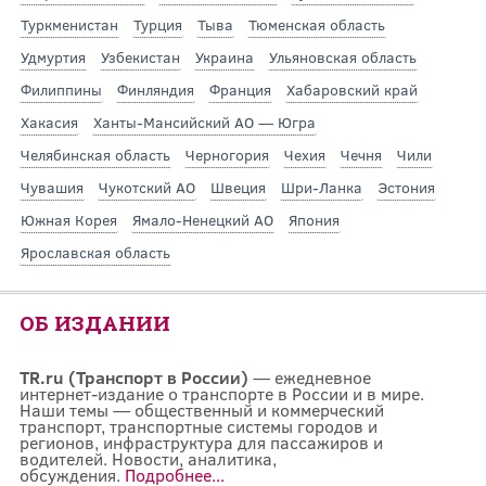
Туркменистан
Турция
Тыва
Тюменская область
Удмуртия
Узбекистан
Украина
Ульяновская область
Филиппины
Финляндия
Франция
Хабаровский край
Хакасия
Ханты-Мансийский АО — Югра
Челябинская область
Черногория
Чехия
Чечня
Чили
Чувашия
Чукотский АО
Швеция
Шри-Ланка
Эстония
Южная Корея
Ямало-Ненецкий АО
Япония
Ярославская область
ОБ ИЗДАНИИ
TR.ru (Транспорт в России)
— ежедневное
интернет-издание о транспорте в России и в мире.
Наши темы — общественный и коммерческий
транспорт, транспортные системы городов и
регионов, инфраструктура для пассажиров и
водителей. Новости, аналитика,
обсуждения.
Подробнее...