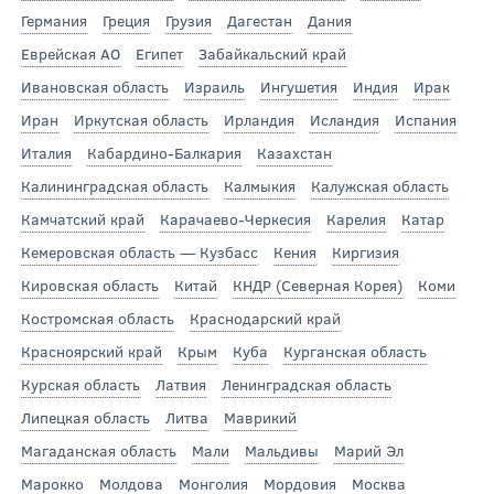
Германия
Греция
Грузия
Дагестан
Дания
Еврейская АО
Египет
Забайкальский край
Ивановская область
Израиль
Ингушетия
Индия
Ирак
Иран
Иркутская область
Ирландия
Исландия
Испания
Италия
Кабардино-Балкария
Казахстан
Калининградская область
Калмыкия
Калужская область
Камчатский край
Карачаево-Черкесия
Карелия
Катар
Кемеровская область — Кузбасс
Кения
Киргизия
Кировская область
Китай
КНДР (Северная Корея)
Коми
Костромская область
Краснодарский край
Красноярский край
Крым
Куба
Курганская область
Курская область
Латвия
Ленинградская область
Липецкая область
Литва
Маврикий
Магаданская область
Мали
Мальдивы
Марий Эл
Марокко
Молдова
Монголия
Мордовия
Москва