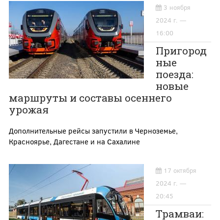
3 ноября
2024 г. —
16:00
Пригород
ные
поезда:
новые
маршруты и составы осеннего
урожая
Дополнительные рейсы запустили в Черноземье,
Красноярье, Дагестане и на Сахалине
17 октября
2024 г. —
20:45
Трамваи: