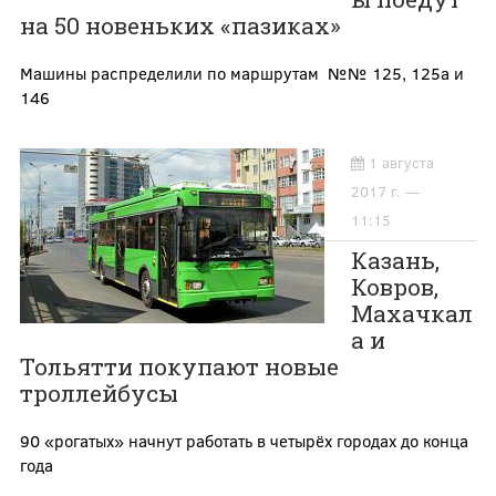
на 50 новеньких «пазиках»
Машины распределили по маршрутам №№ 125, 125а и
146
1 августа
2017 г. —
11:15
Казань,
Ковров,
Махачкал
а и
Тольятти покупают новые
троллейбусы
90 «рогатых» начнут работать в четырёх городах до конца
года