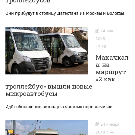
троллейбусов
Они прибудут в столицу Дагестана из Москвы и Вологды
24 мая
2018 г. —
17:38
Махачкал
а: на
маршрут
«2 как
троллейбус» вышли новые
микроавтобусы
Идёт обновление автопарка частных перевозчиков
24 января
2018 г. —