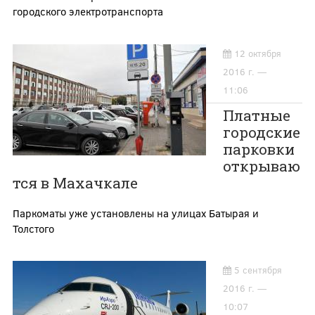
городского электротранспорта
12 октября
2016 г. —
11:06
Платные
городские
парковки
открываю
тся в Махачкале
Паркоматы уже установлены на улицах Батырая и
Толстого
5 сентября
2016 г. —
10:07