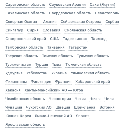
Саратовская область
Саудовская Аравия
Саха (Якутия)
Сахалинская область
Свердловская область
Севастополь
Северная Осетия — Алания
Сейшельские Острова
Сербия
Сингапур
Сирия
Словакия
Смоленская область
Ставропольский край
США
Таджикистан
Таиланд
Тамбовская область
Танзания
Татарстан
Тверская область
Томская область
Тульская область
Туркменистан
Турция
Тыва
Тюменская область
Удмуртия
Узбекистан
Украина
Ульяновская область
Филиппины
Финляндия
Франция
Хабаровский край
Хакасия
Ханты-Мансийский АО — Югра
Челябинская область
Черногория
Чехия
Чечня
Чили
Чувашия
Чукотский АО
Швеция
Шри-Ланка
Эстония
Южная Корея
Ямало-Ненецкий АО
Япония
Ярославская область