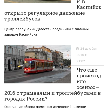
ы в
Каспийск
открыто регулярное движение
троллейбусов
Центр республики Дагестан соединили с главным
заводом Каспийска
24 декабря
2016 г. —
21:02
Что ещё
происход
ило
осенью—
2016 с трамваями и троллейбусами в
городах России?
Окончание обзора заметных изменений в жизни