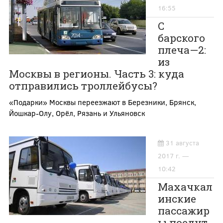
16:55
С
барского
плеча—2:
из
Москвы в регионы. Часть 3: куда
отправились троллейбусы?
«Подарки» Москвы переезжают в Березники, Брянск,
Йошкар-Олу, Орёл, Рязань и Ульяновск
31 августа
2017 г. —
10:42
Махачкал
инские
пассажир
ы поедут