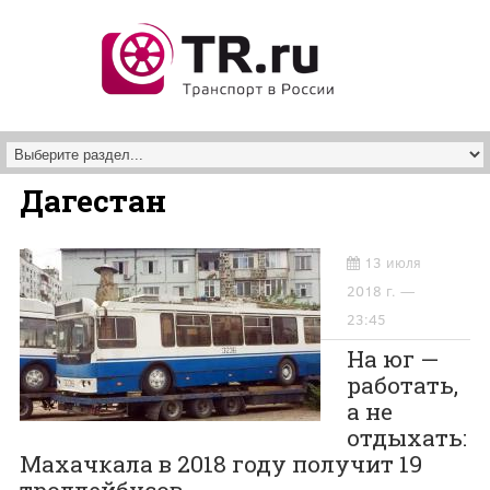
Перейти к основному содержанию
Дагестан
13 июля
2018 г. —
23:45
На юг —
работать,
а не
отдыхать:
Махачкала в 2018 году получит 19