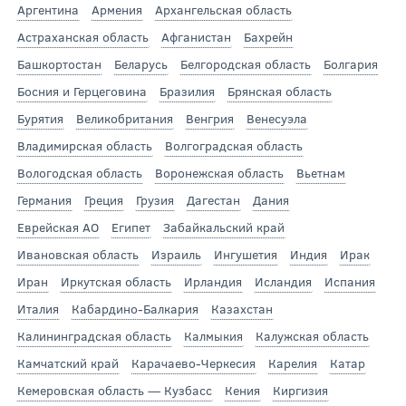
Аргентина
Армения
Архангельская область
Астраханская область
Афганистан
Бахрейн
Башкортостан
Беларусь
Белгородская область
Болгария
Босния и Герцеговина
Бразилия
Брянская область
Бурятия
Великобритания
Венгрия
Венесуэла
Владимирская область
Волгоградская область
Вологодская область
Воронежская область
Вьетнам
Германия
Греция
Грузия
Дагестан
Дания
Еврейская АО
Египет
Забайкальский край
Ивановская область
Израиль
Ингушетия
Индия
Ирак
Иран
Иркутская область
Ирландия
Исландия
Испания
Италия
Кабардино-Балкария
Казахстан
Калининградская область
Калмыкия
Калужская область
Камчатский край
Карачаево-Черкесия
Карелия
Катар
Кемеровская область — Кузбасс
Кения
Киргизия