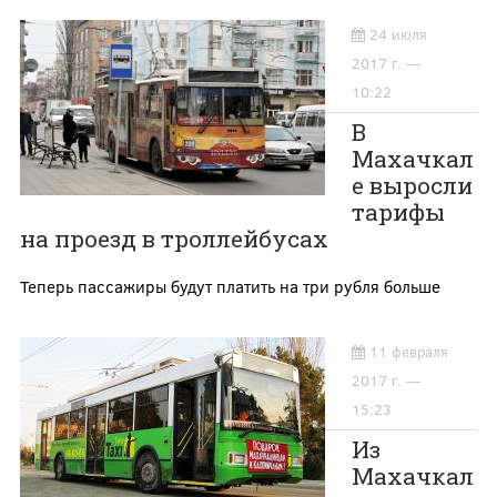
24 июля
2017 г. —
10:22
В
Махачкал
е выросли
тарифы
на проезд в троллейбусах
Теперь пассажиры будут платить на три рубля больше
11 февраля
2017 г. —
15:23
Из
Махачкал