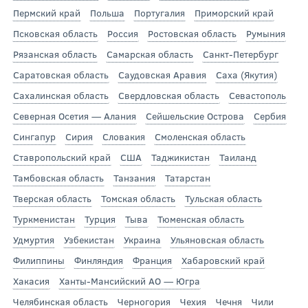
Пермский край
Польша
Португалия
Приморский край
Псковская область
Россия
Ростовская область
Румыния
Рязанская область
Самарская область
Санкт-Петербург
Саратовская область
Саудовская Аравия
Саха (Якутия)
Сахалинская область
Свердловская область
Севастополь
Северная Осетия — Алания
Сейшельские Острова
Сербия
Сингапур
Сирия
Словакия
Смоленская область
Ставропольский край
США
Таджикистан
Таиланд
Тамбовская область
Танзания
Татарстан
Тверская область
Томская область
Тульская область
Туркменистан
Турция
Тыва
Тюменская область
Удмуртия
Узбекистан
Украина
Ульяновская область
Филиппины
Финляндия
Франция
Хабаровский край
Хакасия
Ханты-Мансийский АО — Югра
Челябинская область
Черногория
Чехия
Чечня
Чили