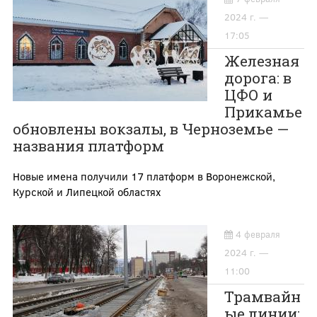
2024 г. —
17:05
Железная
дорога: в
ЦФО и
Прикамье
обновлены вокзалы, в Черноземье —
названия платформ
Новые имена получили 17 платформ в Воронежской,
Курской и Липецкой областях
4 февраля
2024 г. —
11:00
Трамвайн
ые линии: