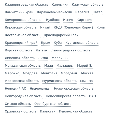
Калининградская область
Калмыкия
Калужская область
Камчатский край
Карачаево-Черкесия
Карелия
Катар
Кемеровская область — Кузбасс
Кения
Киргизия
Кировская область
Китай
КНДР (Северная Корея)
Коми
Костромская область
Краснодарский край
Красноярский край
Крым
Куба
Курганская область
Курская область
Латвия
Ленинградская область
Липецкая область
Литва
Маврикий
Магаданская область
Мали
Мальдивы
Марий Эл
Марокко
Молдова
Монголия
Мордовия
Москва
Московская область
Мурманская область
Мьянма
Ненецкий АО
Нидерланды
Нижегородская область
Новгородская область
Новосибирская область
ОАЭ
Омская область
Оренбургская область
Орловская область
Пакистан
Пензенская область