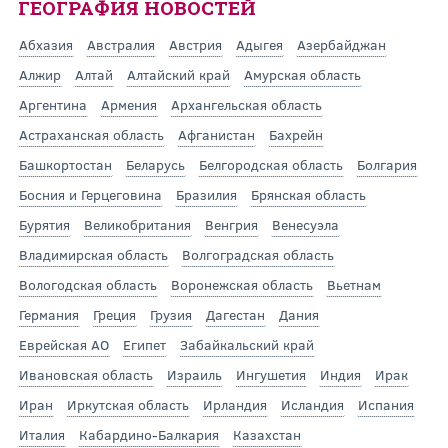
ГЕОГРАФИЯ НОВОСТЕЙ
Абхазия
Австралия
Австрия
Адыгея
Азербайджан
Алжир
Алтай
Алтайский край
Амурская область
Аргентина
Армения
Архангельская область
Астраханская область
Афганистан
Бахрейн
Башкортостан
Беларусь
Белгородская область
Болгария
Босния и Герцеговина
Бразилия
Брянская область
Бурятия
Великобритания
Венгрия
Венесуэла
Владимирская область
Волгоградская область
Вологодская область
Воронежская область
Вьетнам
Германия
Греция
Грузия
Дагестан
Дания
Еврейская АО
Египет
Забайкальский край
Ивановская область
Израиль
Ингушетия
Индия
Ирак
Иран
Иркутская область
Ирландия
Исландия
Испания
Италия
Кабардино-Балкария
Казахстан