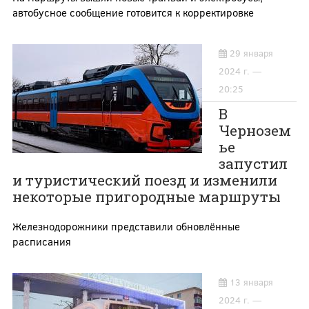
автобусное сообщение готовится к корректировке
29 января
2024 г. —
20:25
В
Чернозем
ье
запустил
и туристический поезд и изменили
некоторые пригородные маршруты
Железнодорожники представили обновлённые
расписания
13 января
2024 г. —