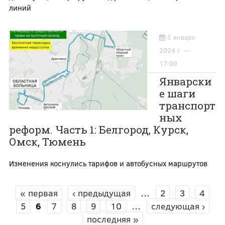
линий
5 января
2024 г. —
17:00
Январски
е шаги
транспорт
ных
реформ. Часть 1: Белгород, Курск,
Омск, Тюмень
Изменения коснулись тарифов и автобусных маршрутов
« первая
‹ предыдущая
…
2
3
4
СТРАНИЦЫ
5
6
7
8
9
10
…
следующая ›
последняя »