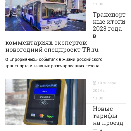
11:00
Транспорт
ные итоги
2023 года
в
комментариях экспертов:
новогодний спецпроект TR.ru
О «прорывных» событиях в жизни российского
транспорта и главных разочарованиях сезона
10 января
2024 г. —
13:00
Новые
тарифы
на проезд
— в