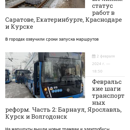
статус
работ в
Саратове, Екатеринбурге, Краснодаре
и Курске
В городах озвучили сроки запуска маршрутов
2 февраля
2024 г. —
18:50
Февральс
кие шаги
транспорт
ных
реформ. Часть 2: Барнаул, Ярославль,
Курск и Волгодонск
На маршруты вышли новые трамваи и электробусы,