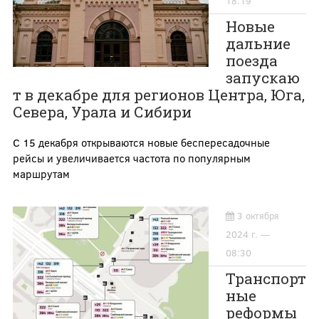
18:19
Новые
дальние
поезда
запускаю
т в декабре для регионов Центра, Юга,
Севера, Урала и Сибири
С 15 декабря открываются новые беспересадочные
рейсы и увеличивается частота по популярным
маршрутам
3 октября
2024 г. —
08:30
Транспорт
ные
реформы