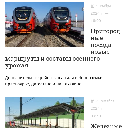
3 ноября
2024 г. —
16:00
Пригород
ные
поезда:
новые
маршруты и составы осеннего
урожая
Дополнительные рейсы запустили в Черноземье,
Красноярье, Дагестане и на Сахалине
29 октября
2024 г. —
09:50
Железные