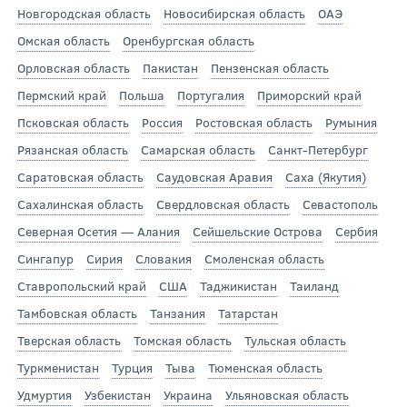
Новгородская область
Новосибирская область
ОАЭ
Омская область
Оренбургская область
Орловская область
Пакистан
Пензенская область
Пермский край
Польша
Португалия
Приморский край
Псковская область
Россия
Ростовская область
Румыния
Рязанская область
Самарская область
Санкт-Петербург
Саратовская область
Саудовская Аравия
Саха (Якутия)
Сахалинская область
Свердловская область
Севастополь
Северная Осетия — Алания
Сейшельские Острова
Сербия
Сингапур
Сирия
Словакия
Смоленская область
Ставропольский край
США
Таджикистан
Таиланд
Тамбовская область
Танзания
Татарстан
Тверская область
Томская область
Тульская область
Туркменистан
Турция
Тыва
Тюменская область
Удмуртия
Узбекистан
Украина
Ульяновская область