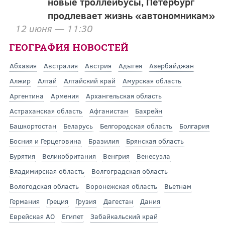
новые троллейбусы, Петербург
продлевает жизнь «автономникам»
12 июня — 11:30
ГЕОГРАФИЯ НОВОСТЕЙ
Абхазия
Австралия
Австрия
Адыгея
Азербайджан
Алжир
Алтай
Алтайский край
Амурская область
Аргентина
Армения
Архангельская область
Астраханская область
Афганистан
Бахрейн
Башкортостан
Беларусь
Белгородская область
Болгария
Босния и Герцеговина
Бразилия
Брянская область
Бурятия
Великобритания
Венгрия
Венесуэла
Владимирская область
Волгоградская область
Вологодская область
Воронежская область
Вьетнам
Германия
Греция
Грузия
Дагестан
Дания
Еврейская АО
Египет
Забайкальский край