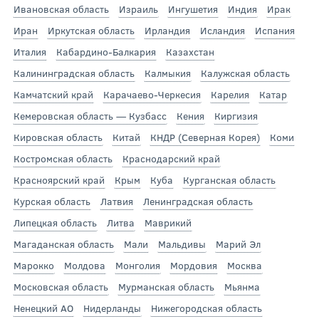
Ивановская область
Израиль
Ингушетия
Индия
Ирак
Иран
Иркутская область
Ирландия
Исландия
Испания
Италия
Кабардино-Балкария
Казахстан
Калининградская область
Калмыкия
Калужская область
Камчатский край
Карачаево-Черкесия
Карелия
Катар
Кемеровская область — Кузбасс
Кения
Киргизия
Кировская область
Китай
КНДР (Северная Корея)
Коми
Костромская область
Краснодарский край
Красноярский край
Крым
Куба
Курганская область
Курская область
Латвия
Ленинградская область
Липецкая область
Литва
Маврикий
Магаданская область
Мали
Мальдивы
Марий Эл
Марокко
Молдова
Монголия
Мордовия
Москва
Московская область
Мурманская область
Мьянма
Ненецкий АО
Нидерланды
Нижегородская область