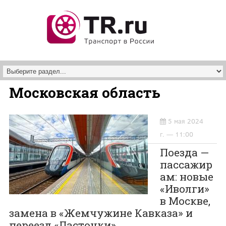
Перейти к основному содержанию
Московская область
5 мая 2024
г. — 11:00
Поезда —
пассажир
ам: новые
«Иволги»
в Москве,
замена в «Жемчужине Кавказа» и
переезд «Ласточки»