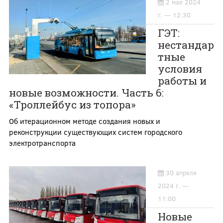
2 мая 2024
г. — 12:30
ГЭТ:
нестандар
тные
условия
работы и
новые возможности. Часть 6:
«Троллейбус из топора»
Об итерационном методе создания новых и
реконструкции существующих систем городского
электротранспорта
30 апреля
2024 г. —
11:00
Новые