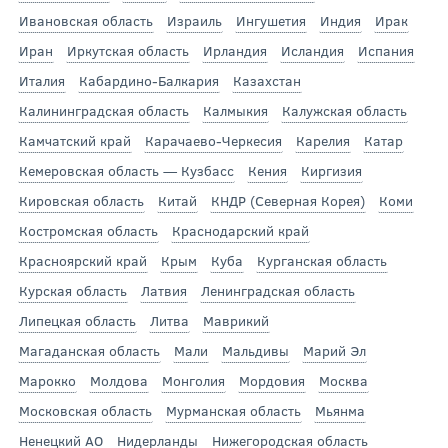
Ивановская область
Израиль
Ингушетия
Индия
Ирак
Иран
Иркутская область
Ирландия
Исландия
Испания
Италия
Кабардино-Балкария
Казахстан
Калининградская область
Калмыкия
Калужская область
Камчатский край
Карачаево-Черкесия
Карелия
Катар
Кемеровская область — Кузбасс
Кения
Киргизия
Кировская область
Китай
КНДР (Северная Корея)
Коми
Костромская область
Краснодарский край
Красноярский край
Крым
Куба
Курганская область
Курская область
Латвия
Ленинградская область
Липецкая область
Литва
Маврикий
Магаданская область
Мали
Мальдивы
Марий Эл
Марокко
Молдова
Монголия
Мордовия
Москва
Московская область
Мурманская область
Мьянма
Ненецкий АО
Нидерланды
Нижегородская область