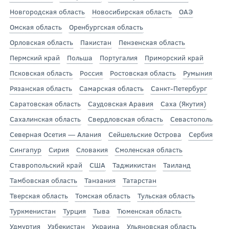
Новгородская область
Новосибирская область
ОАЭ
Омская область
Оренбургская область
Орловская область
Пакистан
Пензенская область
Пермский край
Польша
Португалия
Приморский край
Псковская область
Россия
Ростовская область
Румыния
Рязанская область
Самарская область
Санкт-Петербург
Саратовская область
Саудовская Аравия
Саха (Якутия)
Сахалинская область
Свердловская область
Севастополь
Северная Осетия — Алания
Сейшельские Острова
Сербия
Сингапур
Сирия
Словакия
Смоленская область
Ставропольский край
США
Таджикистан
Таиланд
Тамбовская область
Танзания
Татарстан
Тверская область
Томская область
Тульская область
Туркменистан
Турция
Тыва
Тюменская область
Удмуртия
Узбекистан
Украина
Ульяновская область