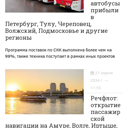
автобусы
прибыли
в
Петербург, Тулу, Череповец,
Волжский, Подмосковье и другие
регионы
Программа поставок по СКК выполнена более чем на
99%, также техника поступает в рамках иных проектов
27 апреля
2024 г. —
11:55
Речфлот:
открытие
пассажир
ской
навигации на Амуре, Волге, Иртыше,