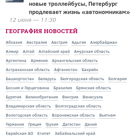
новые троллейбусы, Петербург
продлевает жизнь «автономникам»
12 июня — 11:30
ГЕОГРАФИЯ НОВОСТЕЙ
Абхазия
Австралия
Австрия
Адыгея
Азербайджан
Алжир
Алтай
Алтайский край
Амурская область
Аргентина
Армения
Архангельская область
Астраханская область
Афганистан
Бахрейн
Башкортостан
Беларусь
Белгородская область
Болгария
Босния и Герцеговина
Бразилия
Брянская область
Бурятия
Великобритания
Венгрия
Венесуэла
Владимирская область
Волгоградская область
Вологодская область
Воронежская область
Вьетнам
Германия
Греция
Грузия
Дагестан
Дания
Еврейская АО
Египет
Забайкальский край