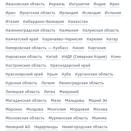
Ивановская область
Израиль
Ингушетия
Индия
Ирак
Иран
Иркутская область
Ирландия
Исландия
Испания
Италия
Кабардино-Балкария
Казахстан
Калининградская область
Калмыкия
Калужская область
Камчатский край
Карачаево-Черкесия
Карелия
Катар
Кемеровская область — Кузбасс
Кения
Киргизия
Кировская область
Китай
КНДР (Северная Корея)
Коми
Костромская область
Краснодарский край
Красноярский край
Крым
Куба
Курганская область
Курская область
Латвия
Ленинградская область
Липецкая область
Литва
Маврикий
Магаданская область
Мали
Мальдивы
Марий Эл
Марокко
Молдова
Монголия
Мордовия
Москва
Московская область
Мурманская область
Мьянма
Ненецкий АО
Нидерланды
Нижегородская область