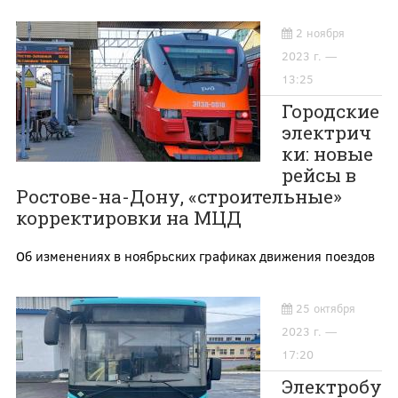
2 ноября
2023 г. —
13:25
Городские
электрич
ки: новые
рейсы в
Ростове-на-Дону, «строительные»
корректировки на МЦД
Об изменениях в ноябрьских графиках движения поездов
25 октября
2023 г. —
17:20
Электробу