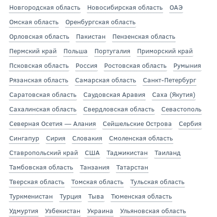
Новгородская область
Новосибирская область
ОАЭ
Омская область
Оренбургская область
Орловская область
Пакистан
Пензенская область
Пермский край
Польша
Португалия
Приморский край
Псковская область
Россия
Ростовская область
Румыния
Рязанская область
Самарская область
Санкт-Петербург
Саратовская область
Саудовская Аравия
Саха (Якутия)
Сахалинская область
Свердловская область
Севастополь
Северная Осетия — Алания
Сейшельские Острова
Сербия
Сингапур
Сирия
Словакия
Смоленская область
Ставропольский край
США
Таджикистан
Таиланд
Тамбовская область
Танзания
Татарстан
Тверская область
Томская область
Тульская область
Туркменистан
Турция
Тыва
Тюменская область
Удмуртия
Узбекистан
Украина
Ульяновская область