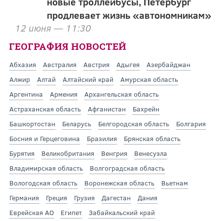
новые троллейбусы, Петербург
продлевает жизнь «автономникам»
12 июня — 11:30
ГЕОГРАФИЯ НОВОСТЕЙ
Абхазия
Австралия
Австрия
Адыгея
Азербайджан
Алжир
Алтай
Алтайский край
Амурская область
Аргентина
Армения
Архангельская область
Астраханская область
Афганистан
Бахрейн
Башкортостан
Беларусь
Белгородская область
Болгария
Босния и Герцеговина
Бразилия
Брянская область
Бурятия
Великобритания
Венгрия
Венесуэла
Владимирская область
Волгоградская область
Вологодская область
Воронежская область
Вьетнам
Германия
Греция
Грузия
Дагестан
Дания
Еврейская АО
Египет
Забайкальский край