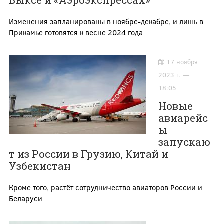
Выксе и «Аэроэкспрессах»
Изменения запланированы в ноябре-декабре, и лишь в
Прикамье готовятся к весне 2024 года
17 ноября
2023 г. —
18:05
Новые
авиарейс
ы
запускаю
т из России в Грузию, Китай и
Узбекистан
Кроме того, растёт сотрудничество авиаторов России и
Беларуси