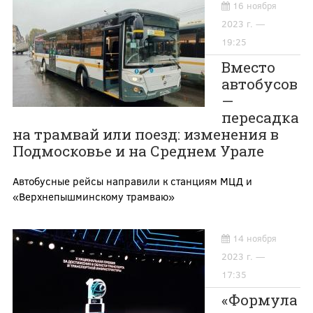
16 ноября
2023 г. —
19:25
Вместо
автобусов
—
пересадка
на трамвай или поезд: изменения в
Подмосковье и на Среднем Урале
Автобусные рейсы направили к станциям МЦД и
«Верхнепышминскому трамваю»
14 ноября
2023 г. —
17:35
«Формула