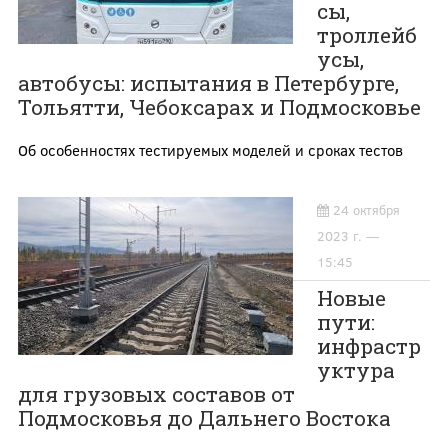
сы,
троллейб
усы,
автобусы: испытания в Петербурге,
Тольятти, Чебоксарах и Подмосковье
Об особенностях тестируемых моделей и сроках тестов
24 октября
2023 г. —
15:45
Новые
пути:
инфрастр
уктура
для грузовых составов от
Подмосковья до Дальнего Востока