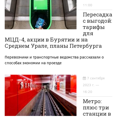
11:00
Пересадка
с выгодой:
тарифы
для
МЦД-4, акции в Бурятии и на
Среднем Урале, планы Петербурга
Перевозчики и транспортные ведомства рассказали о
способах экономии на проезде
7 сентября
2023 г. —
16:20
Метро:
плюс три
станции в