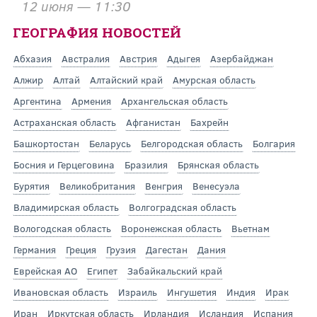
12 июня — 11:30
ГЕОГРАФИЯ НОВОСТЕЙ
Абхазия
Австралия
Австрия
Адыгея
Азербайджан
Алжир
Алтай
Алтайский край
Амурская область
Аргентина
Армения
Архангельская область
Астраханская область
Афганистан
Бахрейн
Башкортостан
Беларусь
Белгородская область
Болгария
Босния и Герцеговина
Бразилия
Брянская область
Бурятия
Великобритания
Венгрия
Венесуэла
Владимирская область
Волгоградская область
Вологодская область
Воронежская область
Вьетнам
Германия
Греция
Грузия
Дагестан
Дания
Еврейская АО
Египет
Забайкальский край
Ивановская область
Израиль
Ингушетия
Индия
Ирак
Иран
Иркутская область
Ирландия
Исландия
Испания