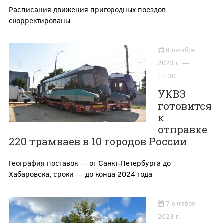
Расписания движения пригородных поездов
скорректированы
9 октября
2023 г. —
11:30
УКВЗ
готовится
к
отправке
220 трамваев в 10 городов России
География поставок — от Санкт-Петербурга до
Хабаровска, сроки — до конца 2024 года
7 октября
2023 г. —