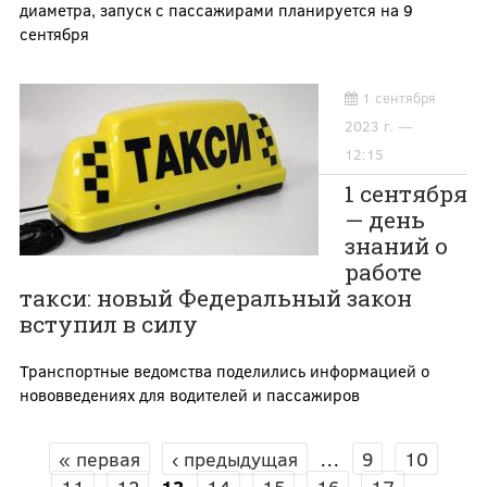
диаметра, запуск с пассажирами планируется на 9
сентября
1 сентября
2023 г. —
12:15
1 сентября
— день
знаний о
работе
такси: новый Федеральный закон
вступил в силу
Транспортные ведомства поделились информацией о
нововведениях для водителей и пассажиров
« первая
‹ предыдущая
…
9
10
СТРАНИЦЫ
11
12
13
14
15
16
17
…