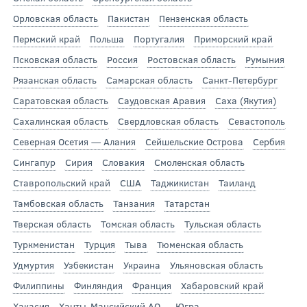
Орловская область
Пакистан
Пензенская область
Пермский край
Польша
Португалия
Приморский край
Псковская область
Россия
Ростовская область
Румыния
Рязанская область
Самарская область
Санкт-Петербург
Саратовская область
Саудовская Аравия
Саха (Якутия)
Сахалинская область
Свердловская область
Севастополь
Северная Осетия — Алания
Сейшельские Острова
Сербия
Сингапур
Сирия
Словакия
Смоленская область
Ставропольский край
США
Таджикистан
Таиланд
Тамбовская область
Танзания
Татарстан
Тверская область
Томская область
Тульская область
Туркменистан
Турция
Тыва
Тюменская область
Удмуртия
Узбекистан
Украина
Ульяновская область
Филиппины
Финляндия
Франция
Хабаровский край
Хакасия
Ханты-Мансийский АО — Югра