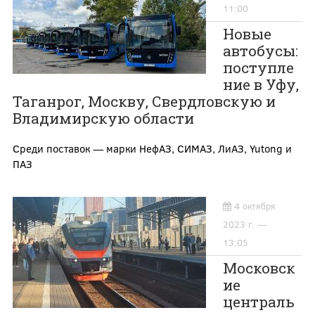
11:00
Новые
автобусы:
поступле
ние в Уфу,
Таганрог, Москву, Свердловскую и
Владимирскую области
Среди поставок — марки НефАЗ, СИМАЗ, ЛиАЗ, Yutong и
ПАЗ
4 октября
2023 г. —
13:05
Московск
ие
централь