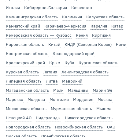
Италия
Кабардино-Балкария
Казахстан
Калининградская область
Калмыкия
Калужская область
Камчатский край
Карачаево-Черкесия
Карелия
Катар
Кемеровская область — Кузбасс
Кения
Киргизия
Кировская область
Китай
КНДР (Северная Корея)
Коми
Костромская область
Краснодарский край
Красноярский край
Крым
Куба
Курганская область
Курская область
Латвия
Ленинградская область
Липецкая область
Литва
Маврикий
Магаданская область
Мали
Мальдивы
Марий Эл
Марокко
Молдова
Монголия
Мордовия
Москва
Московская область
Мурманская область
Мьянма
Ненецкий АО
Нидерланды
Нижегородская область
Новгородская область
Новосибирская область
ОАЭ
Омская область
Оренбургская область