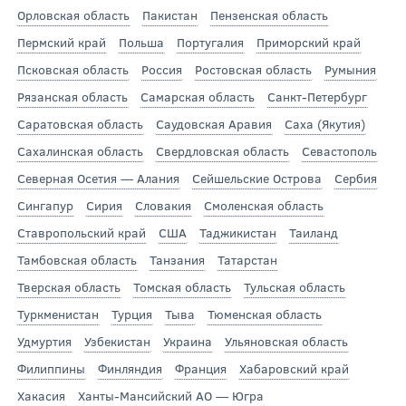
Орловская область
Пакистан
Пензенская область
Пермский край
Польша
Португалия
Приморский край
Псковская область
Россия
Ростовская область
Румыния
Рязанская область
Самарская область
Санкт-Петербург
Саратовская область
Саудовская Аравия
Саха (Якутия)
Сахалинская область
Свердловская область
Севастополь
Северная Осетия — Алания
Сейшельские Острова
Сербия
Сингапур
Сирия
Словакия
Смоленская область
Ставропольский край
США
Таджикистан
Таиланд
Тамбовская область
Танзания
Татарстан
Тверская область
Томская область
Тульская область
Туркменистан
Турция
Тыва
Тюменская область
Удмуртия
Узбекистан
Украина
Ульяновская область
Филиппины
Финляндия
Франция
Хабаровский край
Хакасия
Ханты-Мансийский АО — Югра