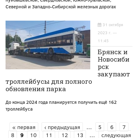
Северной и Западно-Сибирской железных дорогах
31 октября
2023 г. —
11:45
Брянск и
Новосиби
рск
закупают
троллейбусы для полного
обновления парка
До конца 2024 года планируется получить ещё 162
троллейбуса
« первая
‹ предыдущая
…
5
6
7
СТРАНИЦЫ
8
9
10
11
12
13
…
следующая