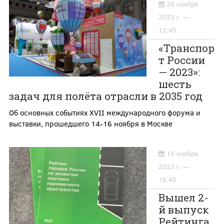
20 ноября
2023 г. —
12:45
«Транспор
т России
— 2023»:
шесть
задач для полёта отрасли в 2035 год
Об основных событиях XVII международного форума и
выставки, прошедшего 14-16 ноября в Москве
15 ноября
2023 г. —
16:45
Вышел 2-
й выпуск
Рейтинга