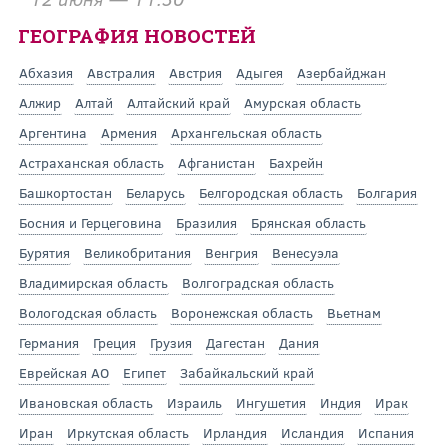
ГЕОГРАФИЯ НОВОСТЕЙ
Абхазия
Австралия
Австрия
Адыгея
Азербайджан
Алжир
Алтай
Алтайский край
Амурская область
Аргентина
Армения
Архангельская область
Астраханская область
Афганистан
Бахрейн
Башкортостан
Беларусь
Белгородская область
Болгария
Босния и Герцеговина
Бразилия
Брянская область
Бурятия
Великобритания
Венгрия
Венесуэла
Владимирская область
Волгоградская область
Вологодская область
Воронежская область
Вьетнам
Германия
Греция
Грузия
Дагестан
Дания
Еврейская АО
Египет
Забайкальский край
Ивановская область
Израиль
Ингушетия
Индия
Ирак
Иран
Иркутская область
Ирландия
Исландия
Испания