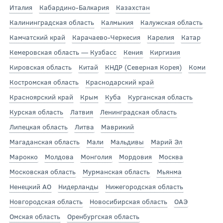
Италия
Кабардино-Балкария
Казахстан
Калининградская область
Калмыкия
Калужская область
Камчатский край
Карачаево-Черкесия
Карелия
Катар
Кемеровская область — Кузбасс
Кения
Киргизия
Кировская область
Китай
КНДР (Северная Корея)
Коми
Костромская область
Краснодарский край
Красноярский край
Крым
Куба
Курганская область
Курская область
Латвия
Ленинградская область
Липецкая область
Литва
Маврикий
Магаданская область
Мали
Мальдивы
Марий Эл
Марокко
Молдова
Монголия
Мордовия
Москва
Московская область
Мурманская область
Мьянма
Ненецкий АО
Нидерланды
Нижегородская область
Новгородская область
Новосибирская область
ОАЭ
Омская область
Оренбургская область