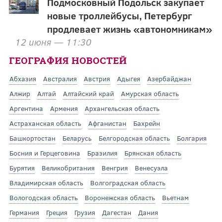
Подмосковный Подольск закупает
новые троллейбусы, Петербург
продлевает жизнь «автономникам»
12 июня — 11:30
ГЕОГРАФИЯ НОВОСТЕЙ
Абхазия
Австралия
Австрия
Адыгея
Азербайджан
Алжир
Алтай
Алтайский край
Амурская область
Аргентина
Армения
Архангельская область
Астраханская область
Афганистан
Бахрейн
Башкортостан
Беларусь
Белгородская область
Болгария
Босния и Герцеговина
Бразилия
Брянская область
Бурятия
Великобритания
Венгрия
Венесуэла
Владимирская область
Волгоградская область
Вологодская область
Воронежская область
Вьетнам
Германия
Греция
Грузия
Дагестан
Дания