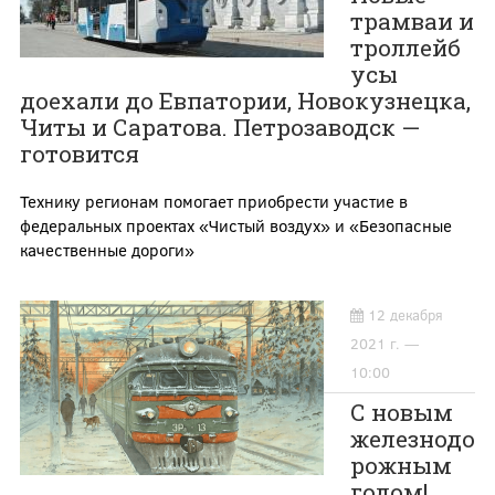
трамваи и
троллейб
усы
доехали до Евпатории, Новокузнецка,
Читы и Саратова. Петрозаводск —
готовится
Технику регионам помогает приобрести участие в
федеральных проектах «Чистый воздух» и «Безопасные
качественные дороги»
12 декабря
2021 г. —
10:00
С новым
железнодо
рожным
годом!