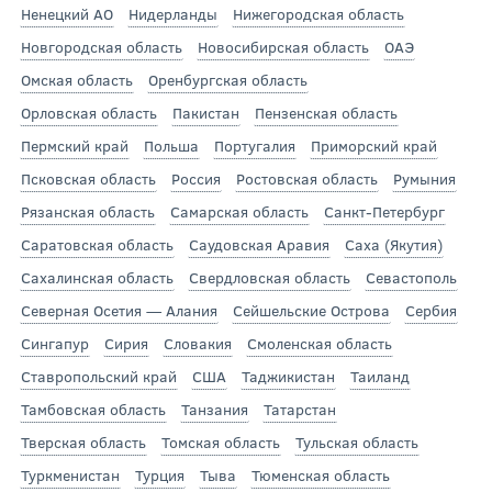
Ненецкий АО
Нидерланды
Нижегородская область
Новгородская область
Новосибирская область
ОАЭ
Омская область
Оренбургская область
Орловская область
Пакистан
Пензенская область
Пермский край
Польша
Португалия
Приморский край
Псковская область
Россия
Ростовская область
Румыния
Рязанская область
Самарская область
Санкт-Петербург
Саратовская область
Саудовская Аравия
Саха (Якутия)
Сахалинская область
Свердловская область
Севастополь
Северная Осетия — Алания
Сейшельские Острова
Сербия
Сингапур
Сирия
Словакия
Смоленская область
Ставропольский край
США
Таджикистан
Таиланд
Тамбовская область
Танзания
Татарстан
Тверская область
Томская область
Тульская область
Туркменистан
Турция
Тыва
Тюменская область