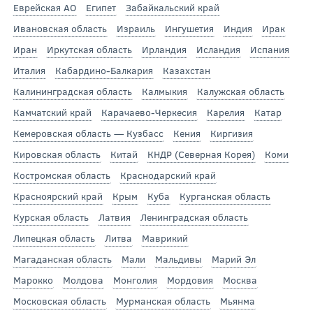
Еврейская АО
Египет
Забайкальский край
Ивановская область
Израиль
Ингушетия
Индия
Ирак
Иран
Иркутская область
Ирландия
Исландия
Испания
Италия
Кабардино-Балкария
Казахстан
Калининградская область
Калмыкия
Калужская область
Камчатский край
Карачаево-Черкесия
Карелия
Катар
Кемеровская область — Кузбасс
Кения
Киргизия
Кировская область
Китай
КНДР (Северная Корея)
Коми
Костромская область
Краснодарский край
Красноярский край
Крым
Куба
Курганская область
Курская область
Латвия
Ленинградская область
Липецкая область
Литва
Маврикий
Магаданская область
Мали
Мальдивы
Марий Эл
Марокко
Молдова
Монголия
Мордовия
Москва
Московская область
Мурманская область
Мьянма