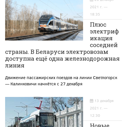
2021 г. —
18:35
Плюс
электриф
икация
соседней
страны. В Беларуси электровозам
доступна ещё одна железнодорожная
линия
Движение пассажирских поездов на линии Светлогорск
— Калинковичи начнётся с 27 декабря
13 декабря
2021 г. —
12:30
Новые