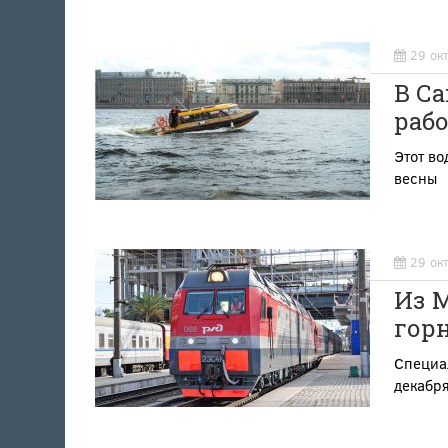
29 ок
В Са
раб
Этот во
весны
29 ок
Из М
гор
Специа
декабря