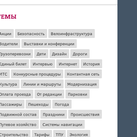
ТЕМЫ
Акции
Безопасность
Велоинфраструктура
Водители
Выставки и конференции
Грузоперевозки
Дети
Дизайн
Дороги
Единый билет
Интервью
Интернет
История
ИТС
Конкурсные процедуры
Контактная сеть
Культура
Линии и маршруты
Модернизация
Оплата проезда
От редакции
Парковки
Пассажиры
Пешеходы
Погода
Подвижной состав
Праздники
Происшествия
Путевое хозяйство
Системы навигации
Строительство
Тарифы
ТПУ
Экология