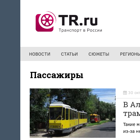
Перейти к основному содержанию
НОВОСТИ
СТАТЬИ
СЮЖЕТЫ
РЕГИОН
Пассажиры
30 ок
В Ал
тра
Такие 
из-за н