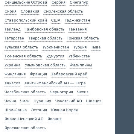
Сейшельские Острова
Сербия
Сингапур
Сирия
Словакия
Смоленская область
Ставропольский край
США
Таджикистан
Таиланд
Тамбовская область
Танзания
Татарстан
Тверская область
Томская область
Тульская область
Туркменистан
Турция
Тыва
Тюменская область
Удмуртия
Узбекистан
Украина
Ульяновская область
Филиппины
Финляндия
Франция
Хабаровский край
Хакасия
Ханты-Мансийский АО — Югра
Челябинская область
Черногория
Чехия
Чечня
Чили
Чувашия
Чукотский АО
Швеция
Шри-Ланка
Эстония
Южная Корея
Ямало-Ненецкий АО
Япония
Ярославская область