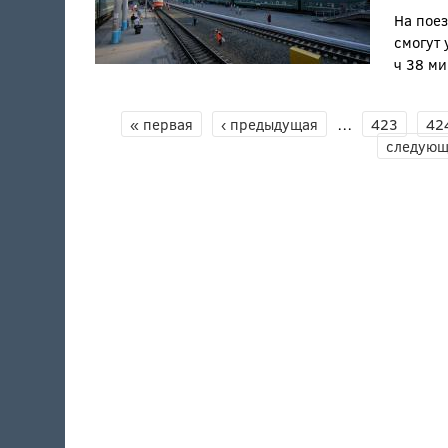
На поез
смогут 
ч 38 ми
СТРАНИЦЫ
« первая
‹ предыдущая
…
423
42
следующ