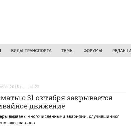
Ы
ВИДЫ ТРАНСПОРТА
ТЕМЫ
ФОРУМЫ
РЕДАКЦ
тября 2015 г. — 14:22
маты с 31 октября закрывается
мвайное движение
меры вызваны многочисленными авариями, случившимися
еполадок вагонов