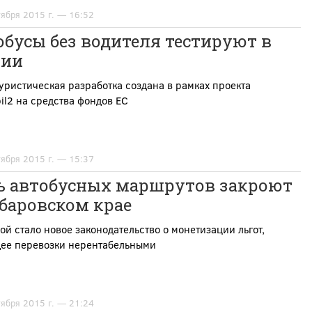
тября 2015 г. — 16:52
бусы без водителя тестируют в
ции
уристическая разработка создана в рамках проекта
il2 на средства фондов ЕС
тября 2015 г. — 15:37
ь автобусных маршрутов закроют
баровском крае
й стало новое законодательство о монетизации льгот,
ее перевозки нерентабельными
тября 2015 г. — 21:24