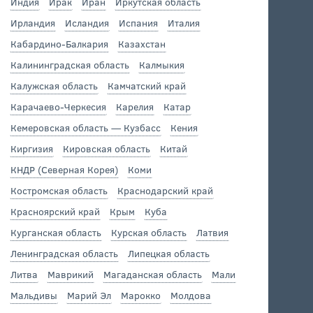
Индия
Ирак
Иран
Иркутская область
Ирландия
Исландия
Испания
Италия
Кабардино-Балкария
Казахстан
Калининградская область
Калмыкия
Калужская область
Камчатский край
Карачаево-Черкесия
Карелия
Катар
Кемеровская область — Кузбасс
Кения
Киргизия
Кировская область
Китай
КНДР (Северная Корея)
Коми
Костромская область
Краснодарский край
Красноярский край
Крым
Куба
Курганская область
Курская область
Латвия
Ленинградская область
Липецкая область
Литва
Маврикий
Магаданская область
Мали
Мальдивы
Марий Эл
Марокко
Молдова