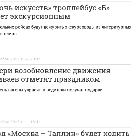
очь искусств» троллейбус «Б»
нет экскурсионным
ольких рейсах будут дежурить экскурсоводы из литературных
 столицы
тября 2015 г. — 20:11
вери возобновление движения
мваев отметят праздником
день вагоны украсят, а водители получат подарки
тября 2015 г. — 16:11
д «Москва – Таллин» будет ходить