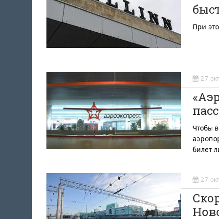
быс
При это
27 ок
«Аэр
пас
Чтобы в
аэропор
билет 
27 ок
Скор
Нов