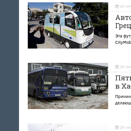
29 ок
Авто
Гре
Эта фут
CityMob
29 ок
Пят
в Ха
Причино
делающ
28 ок