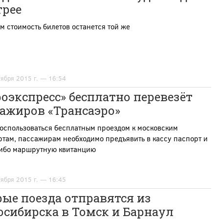
трее
м стоимость билетов останется той же
тября 2015 г. — 16:54
оэкспресс» бесплатно перевезёт
сажиров «Трансаэро»
оспользоваться бесплатным проездом к московским
там, пассажирам необходимо предъявить в кассу паспорт и
либо маршрутную квитанцию
тября 2015 г. — 16:45
ые поезда отправятся из
осибирска в Томск и Барнаул