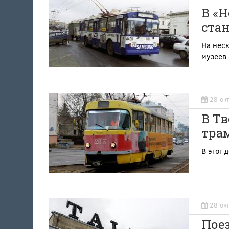
В «Н
ста
На неск
музеев
28 ок
В Т
тра
В этот 
28 ок
Поез