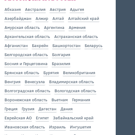
Абхазия
Австралия
Австрия
Адыгея
Азербайджан
Алжир
Алтай
Алтайский край
Амурская область
Аргентина
Армения
Архангельская область
Астраханская область
Афганистан
Бахрейн
Башкортостан
Беларусь
Белгородская область
Болгария
Босния и Герцеговина
Бразилия
Брянская область
Бурятия
Великобритания
Венгрия
Венесуэла
Владимирская область
Волгоградская область
Вологодская область
Воронежская область
Вьетнам
Германия
Греция
Грузия
Дагестан
Дания
Еврейская АО
Египет
Забайкальский край
Ивановская область
Израиль
Ингушетия