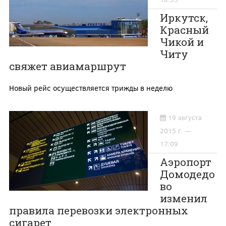
Иркутск,
Красный
Чикой и
Читу
свяжет авиамаршрут
Новый рейс осуществляется трижды в неделю
19 августа
2015 г. —
17:09
Аэропорт
Домодедо
во
изменил
правила перевозки электронных
сигарет