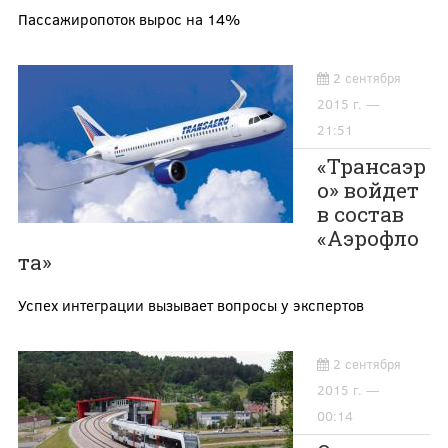
Пассажиропоток вырос на 14%
2 сентября
2015 г. —
21:51
«Трансаэр
о» войдет
в состав
«Аэрофло
та»
Успех интеграции вызывает вопросы у экспертов
2 сентября
2015 г. —
00:14