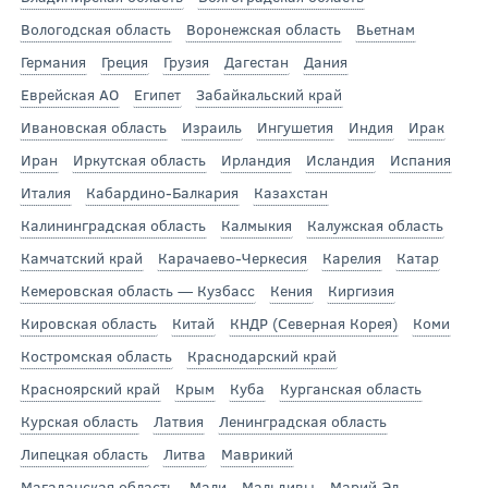
Вологодская область
Воронежская область
Вьетнам
Германия
Греция
Грузия
Дагестан
Дания
Еврейская АО
Египет
Забайкальский край
Ивановская область
Израиль
Ингушетия
Индия
Ирак
Иран
Иркутская область
Ирландия
Исландия
Испания
Италия
Кабардино-Балкария
Казахстан
Калининградская область
Калмыкия
Калужская область
Камчатский край
Карачаево-Черкесия
Карелия
Катар
Кемеровская область — Кузбасс
Кения
Киргизия
Кировская область
Китай
КНДР (Северная Корея)
Коми
Костромская область
Краснодарский край
Красноярский край
Крым
Куба
Курганская область
Курская область
Латвия
Ленинградская область
Липецкая область
Литва
Маврикий
Магаданская область
Мали
Мальдивы
Марий Эл