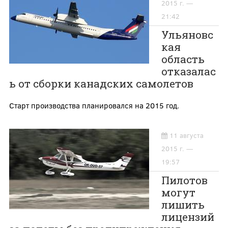
2015 г. —
21:42
Ульяновс
кая
область
отказалас
ь от сборки канадских самолетов
Старт производства планировался на 2015 год.
11 августа
2015 г. —
19:57
Пилотов
могут
лишить
лицензий