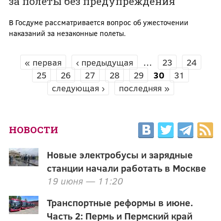
за полеты без предупреждения
В Госдуме рассматривается вопрос об ужесточении
наказаний за незаконные полеты.
« первая
‹ предыдущая
…
23
24
СТРАНИЦЫ
25
26
27
28
29
30
31
следующая ›
последняя »
НОВОСТИ
Новые электробусы и зарядные
станции начали работать в Москве
19 июня — 11:20
Транспортные реформы в июне.
Часть 2: Пермь и Пермский край