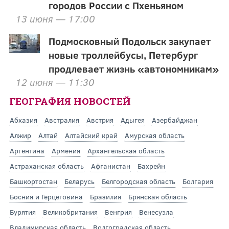
городов России с Пхеньяном
13 июня — 17:00
Подмосковный Подольск закупает
новые троллейбусы, Петербург
продлевает жизнь «автономникам»
12 июня — 11:30
ГЕОГРАФИЯ НОВОСТЕЙ
Абхазия
Австралия
Австрия
Адыгея
Азербайджан
Алжир
Алтай
Алтайский край
Амурская область
Аргентина
Армения
Архангельская область
Астраханская область
Афганистан
Бахрейн
Башкортостан
Беларусь
Белгородская область
Болгария
Босния и Герцеговина
Бразилия
Брянская область
Бурятия
Великобритания
Венгрия
Венесуэла
Владимирская область
Волгоградская область