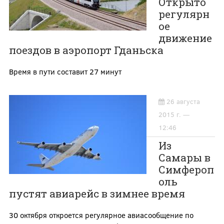
Открыто
регулярн
ое
движение
поездов в аэропорт Гданьска
Время в пути составит 27 минут
26 августа
2015 г. —
12:46
Из
Самары в
Симфероп
оль
пустят авиарейс в зимнее время
30 октября откроется регулярное авиасообщение по