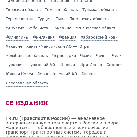
Тамбовская область
Танзания
Татарстан
Тверская область
Томская область
Тульская область
Туркменистан
Турция
Тыва
Тюменская область
Удмуртия
Узбекистан
Украина
Ульяновская область
Филиппины
Финляндия
Франция
Хабаровский край
Хакасия
Ханты-Мансийский АО — Югра
Челябинская область
Черногория
Чехия
Чечня
Чили
Чувашия
Чукотский АО
Швеция
Шри-Ланка
Эстония
Южная Корея
Ямало-Ненецкий АО
Япония
Ярославская область
ОБ ИЗДАНИИ
TR.ru (Транспорт в России)
— ежедневное
интернет-издание о транспорте в России и в мире.
Наши темы — общественный и коммерческий
транспорт, транспортные системы городов и
регионов, инфраструктура для пассажиров и