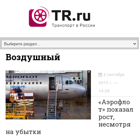
Перейти к основному содержанию
Воздушный
3 сентября
2015 г. —
14:20
«Аэрофло
т» показал
рост,
несмотря
на убытки