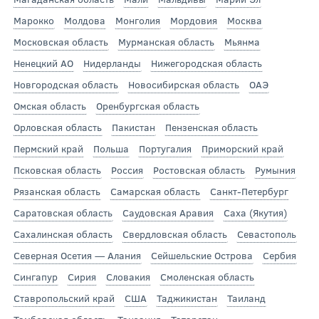
Марокко
Молдова
Монголия
Мордовия
Москва
Московская область
Мурманская область
Мьянма
Ненецкий АО
Нидерланды
Нижегородская область
Новгородская область
Новосибирская область
ОАЭ
Омская область
Оренбургская область
Орловская область
Пакистан
Пензенская область
Пермский край
Польша
Португалия
Приморский край
Псковская область
Россия
Ростовская область
Румыния
Рязанская область
Самарская область
Санкт-Петербург
Саратовская область
Саудовская Аравия
Саха (Якутия)
Сахалинская область
Свердловская область
Севастополь
Северная Осетия — Алания
Сейшельские Острова
Сербия
Сингапур
Сирия
Словакия
Смоленская область
Ставропольский край
США
Таджикистан
Таиланд