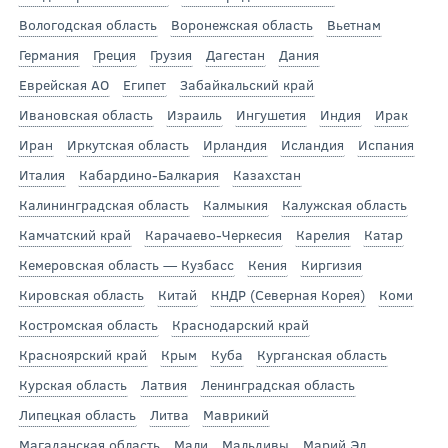
Вологодская область
Воронежская область
Вьетнам
Германия
Греция
Грузия
Дагестан
Дания
Еврейская АО
Египет
Забайкальский край
Ивановская область
Израиль
Ингушетия
Индия
Ирак
Иран
Иркутская область
Ирландия
Исландия
Испания
Италия
Кабардино-Балкария
Казахстан
Калининградская область
Калмыкия
Калужская область
Камчатский край
Карачаево-Черкесия
Карелия
Катар
Кемеровская область — Кузбасс
Кения
Киргизия
Кировская область
Китай
КНДР (Северная Корея)
Коми
Костромская область
Краснодарский край
Красноярский край
Крым
Куба
Курганская область
Курская область
Латвия
Ленинградская область
Липецкая область
Литва
Маврикий
Магаданская область
Мали
Мальдивы
Марий Эл