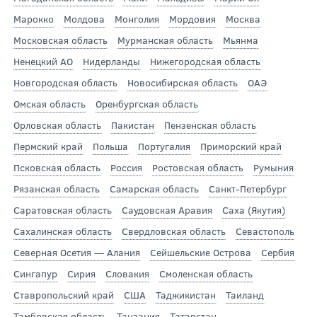
Марокко
Молдова
Монголия
Мордовия
Москва
Московская область
Мурманская область
Мьянма
Ненецкий АО
Нидерланды
Нижегородская область
Новгородская область
Новосибирская область
ОАЭ
Омская область
Оренбургская область
Орловская область
Пакистан
Пензенская область
Пермский край
Польша
Португалия
Приморский край
Псковская область
Россия
Ростовская область
Румыния
Рязанская область
Самарская область
Санкт-Петербург
Саратовская область
Саудовская Аравия
Саха (Якутия)
Сахалинская область
Свердловская область
Севастополь
Северная Осетия — Алания
Сейшельские Острова
Сербия
Сингапур
Сирия
Словакия
Смоленская область
Ставропольский край
США
Таджикистан
Таиланд
Тамбовская область
Танзания
Татарстан