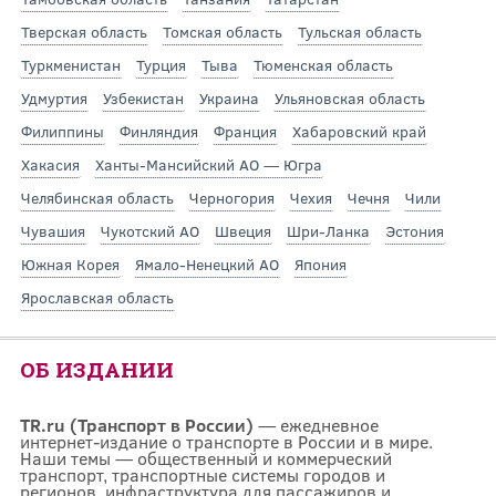
Тверская область
Томская область
Тульская область
Туркменистан
Турция
Тыва
Тюменская область
Удмуртия
Узбекистан
Украина
Ульяновская область
Филиппины
Финляндия
Франция
Хабаровский край
Хакасия
Ханты-Мансийский АО — Югра
Челябинская область
Черногория
Чехия
Чечня
Чили
Чувашия
Чукотский АО
Швеция
Шри-Ланка
Эстония
Южная Корея
Ямало-Ненецкий АО
Япония
Ярославская область
ОБ ИЗДАНИИ
TR.ru (Транспорт в России)
— ежедневное
интернет-издание о транспорте в России и в мире.
Наши темы — общественный и коммерческий
транспорт, транспортные системы городов и
регионов, инфраструктура для пассажиров и