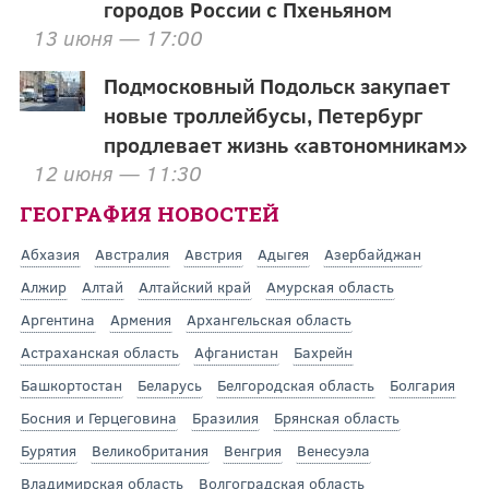
городов России с Пхеньяном
13 июня — 17:00
Подмосковный Подольск закупает
новые троллейбусы, Петербург
продлевает жизнь «автономникам»
12 июня — 11:30
ГЕОГРАФИЯ НОВОСТЕЙ
Абхазия
Австралия
Австрия
Адыгея
Азербайджан
Алжир
Алтай
Алтайский край
Амурская область
Аргентина
Армения
Архангельская область
Астраханская область
Афганистан
Бахрейн
Башкортостан
Беларусь
Белгородская область
Болгария
Босния и Герцеговина
Бразилия
Брянская область
Бурятия
Великобритания
Венгрия
Венесуэла
Владимирская область
Волгоградская область