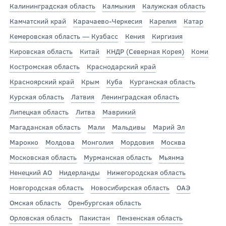
Калининградская область
Калмыкия
Калужская область
Камчатский край
Карачаево-Черкесия
Карелия
Катар
Кемеровская область — Кузбасс
Кения
Киргизия
Кировская область
Китай
КНДР (Северная Корея)
Коми
Костромская область
Краснодарский край
Красноярский край
Крым
Куба
Курганская область
Курская область
Латвия
Ленинградская область
Липецкая область
Литва
Маврикий
Магаданская область
Мали
Мальдивы
Марий Эл
Марокко
Молдова
Монголия
Мордовия
Москва
Московская область
Мурманская область
Мьянма
Ненецкий АО
Нидерланды
Нижегородская область
Новгородская область
Новосибирская область
ОАЭ
Омская область
Оренбургская область
Орловская область
Пакистан
Пензенская область