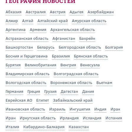
ГЕОГРАФИЯ НОВОСТЕЙ
Абхазия
Австралия
Австрия
Адыгея
Азербайджан
Алжир
Алтай
Алтайский край
Амурская область
Аргентина
Армения
Архангельская область
Астраханская область
Афганистан
Бахрейн
Башкортостан
Беларусь
Белгородская область
Болгария
Босния и Герцеговина
Бразилия
Брянская область
Бурятия
Великобритания
Венгрия
Венесуэла
Владимирская область
Волгоградская область
Вологодская область
Воронежская область
Вьетнам
Германия
Греция
Грузия
Дагестан
Дания
Еврейская АО
Египет
Забайкальский край
Ивановская область
Израиль
Ингушетия
Индия
Ирак
Иран
Иркутская область
Ирландия
Исландия
Испания
Италия
Кабардино-Балкария
Казахстан