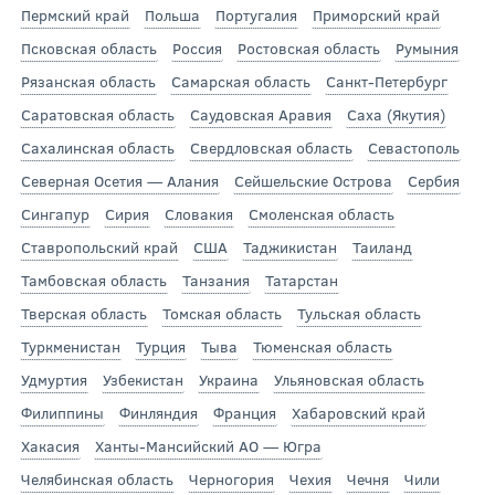
Пермский край
Польша
Португалия
Приморский край
Псковская область
Россия
Ростовская область
Румыния
Рязанская область
Самарская область
Санкт-Петербург
Саратовская область
Саудовская Аравия
Саха (Якутия)
Сахалинская область
Свердловская область
Севастополь
Северная Осетия — Алания
Сейшельские Острова
Сербия
Сингапур
Сирия
Словакия
Смоленская область
Ставропольский край
США
Таджикистан
Таиланд
Тамбовская область
Танзания
Татарстан
Тверская область
Томская область
Тульская область
Туркменистан
Турция
Тыва
Тюменская область
Удмуртия
Узбекистан
Украина
Ульяновская область
Филиппины
Финляндия
Франция
Хабаровский край
Хакасия
Ханты-Мансийский АО — Югра
Челябинская область
Черногория
Чехия
Чечня
Чили