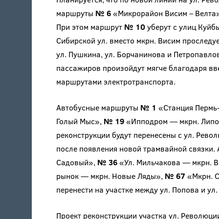
маршруты
№ 6
«Микрорайон Висим – Велта
При этом маршрут
№ 10
уберут с улиц Куйб
Сибирской ул. вместо мкрн. Висим проследуе
ул. Пушкина, ул. Борчанинова и Петропавло
пассажиров произойдут мягче благодаря вв
маршрутами электротранспорта.
Автобусные маршруты
№ 1
«Станция Пермь-
Голый Мыс»,
№ 19
«Ипподром — мкрн. Липо
реконструкции будут перенесены с ул. Револ
после появления новой трамвайной связки.
Садовый»,
№ 36
«Ул. Мильчакова — мкрн. 
рынок — мкрн. Новые Ляды»,
№ 67
«Мкрн. С
перенести на участке между ул. Попова и ул
Проект реконструкции участка ул. Революци