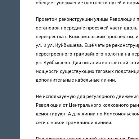
обещает увеличение плотности путей и вари
Проектом реконструкции улицы Революции п
остановок посредине проезжей части вдоль 
перекрёстка с Комсомольским проспектом, и
ул. и ул. Куйбышева. Ещё четыре реконстру
перестроенного трамвайного полотна на пер
ул. Куйбышева. Для питания контактной сет
мощности существующих тяговых подстанций
дополнительные кабельные линии.
Не используемую для регулярного движени
Революции от Центрального колхозного рын
демонтируют. А для линии по Комсомольском
сети с новой трамвайной линией.
Планируется, что по новой линии на ул. Ре