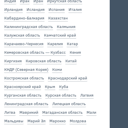
Индия
Ирак
Иран
Иркутская область
Ирландия
Исландия
Испания
Италия
Кабардино-Балкария
Казахстан
Калининградская область
Калмыкия
Калужская область
Камчатский край
Карачаево-Черкесия
Карелия
Катар
Кемеровская область — Кузбасс
Кения
Киргизия
Кировская область
Китай
КНДР (Северная Корея)
Коми
Костромская область
Краснодарский край
Красноярский край
Крым
Куба
Курганская область
Курская область
Латвия
Ленинградская область
Липецкая область
Литва
Маврикий
Магаданская область
Мали
Мальдивы
Марий Эл
Марокко
Молдова