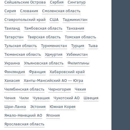
Сейшельские Острова
Сербия
Сингапур
Сирия
Словакия
Смоленская область
Ставропольский край
США
Таджикистан
Таиланд
Тамбовская область
Танзания
Татарстан
Тверская область
Томская область
Тульская область
Туркменистан
Турция
Тыва
Тюменская область
Удмуртия
Узбекистан
Украина
Ульяновская область
Филиппины
Финляндия
Франция
Хабаровский край
Хакасия
Ханты-Мансийский АО — Югра
Челябинская область
Черногория
Чехия
Чечня
Чили
Чувашия
Чукотский АО
Швеция
Шри-Ланка
Эстония
Южная Корея
Ямало-Ненецкий АО
Япония
Ярославская область