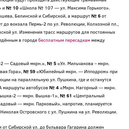
» и
№ 10
«Школа № 107 — ул. Максима Горького».
ышева, Белинской и Сибирской, а маршрут
№ 6
от
т до вокзала Пермь-2 по ул. Революции, Колхозной пл.,
вской ул. Изменения трасс маршрутов для постоянных
едённым в городе
бесплатным пересадкам
между
2 — Садовый мкрн.»,
№ 5
«Ул. Мильчакова – мкрн.
вая Гора»,
№ 59
«Юбилейный мкрн. — Ипподром» при
юции на параллельную ул. Пушкина, где и останутся
 А маршруты автобусов
№ 4
«Мкрн. Нагорный — мкрн.
Вышка-2 — мкрн. Вышка-1»,
№ 61
«Центральный
адовый — мкрн. Парковый», напротив, планируется
. Николая Островского с ул. Пушкина на ул. Революции.
и от Сибирской ул. до бульвара Гагарина должен