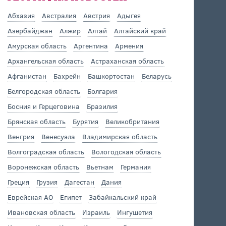
Абхазия
Австралия
Австрия
Адыгея
Азербайджан
Алжир
Алтай
Алтайский край
Амурская область
Аргентина
Армения
Архангельская область
Астраханская область
Афганистан
Бахрейн
Башкортостан
Беларусь
Белгородская область
Болгария
Босния и Герцеговина
Бразилия
Брянская область
Бурятия
Великобритания
Венгрия
Венесуэла
Владимирская область
Волгоградская область
Вологодская область
Воронежская область
Вьетнам
Германия
Греция
Грузия
Дагестан
Дания
Еврейская АО
Египет
Забайкальский край
Ивановская область
Израиль
Ингушетия