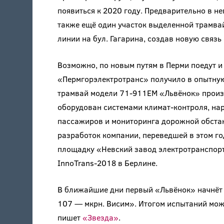
появиться к 2020 году. Предварительно в не
также ещё один участок выделенной трамва
линии на бул. Гагарина, создав новую связь
Возможно, по новым путям в Перми поедут и
«Пермгорэлектротранс» получило в опытну
трамвай модели 71-911ЕМ «Львёнок» произ
оборудован системами климат-контроля, на
пассажиров и мониторинга дорожной обстан
разработок компании, переведшей в этом го
площадку «Невский завод электротранспорт
InnoTrans-2018 в Берлине.
В ближайшие дни первый «Львёнок» начнёт
107 — мкрн. Висим». Итогом испытаний може
пишет
«Звезда»
.