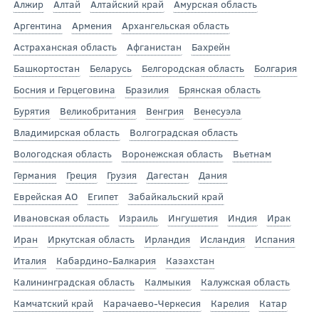
Алжир
Алтай
Алтайский край
Амурская область
Аргентина
Армения
Архангельская область
Астраханская область
Афганистан
Бахрейн
Башкортостан
Беларусь
Белгородская область
Болгария
Босния и Герцеговина
Бразилия
Брянская область
Бурятия
Великобритания
Венгрия
Венесуэла
Владимирская область
Волгоградская область
Вологодская область
Воронежская область
Вьетнам
Германия
Греция
Грузия
Дагестан
Дания
Еврейская АО
Египет
Забайкальский край
Ивановская область
Израиль
Ингушетия
Индия
Ирак
Иран
Иркутская область
Ирландия
Исландия
Испания
Италия
Кабардино-Балкария
Казахстан
Калининградская область
Калмыкия
Калужская область
Камчатский край
Карачаево-Черкесия
Карелия
Катар