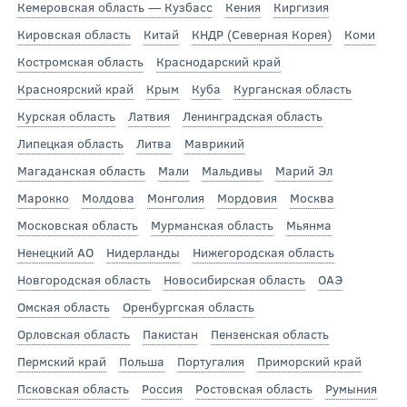
Кемеровская область — Кузбасс
Кения
Киргизия
Кировская область
Китай
КНДР (Северная Корея)
Коми
Костромская область
Краснодарский край
Красноярский край
Крым
Куба
Курганская область
Курская область
Латвия
Ленинградская область
Липецкая область
Литва
Маврикий
Магаданская область
Мали
Мальдивы
Марий Эл
Марокко
Молдова
Монголия
Мордовия
Москва
Московская область
Мурманская область
Мьянма
Ненецкий АО
Нидерланды
Нижегородская область
Новгородская область
Новосибирская область
ОАЭ
Омская область
Оренбургская область
Орловская область
Пакистан
Пензенская область
Пермский край
Польша
Португалия
Приморский край
Псковская область
Россия
Ростовская область
Румыния