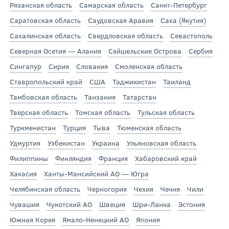
Рязанская область
Самарская область
Санкт-Петербург
Саратовская область
Саудовская Аравия
Саха (Якутия)
Сахалинская область
Свердловская область
Севастополь
Северная Осетия — Алания
Сейшельские Острова
Сербия
Сингапур
Сирия
Словакия
Смоленская область
Ставропольский край
США
Таджикистан
Таиланд
Тамбовская область
Танзания
Татарстан
Тверская область
Томская область
Тульская область
Туркменистан
Турция
Тыва
Тюменская область
Удмуртия
Узбекистан
Украина
Ульяновская область
Филиппины
Финляндия
Франция
Хабаровский край
Хакасия
Ханты-Мансийский АО — Югра
Челябинская область
Черногория
Чехия
Чечня
Чили
Чувашия
Чукотский АО
Швеция
Шри-Ланка
Эстония
Южная Корея
Ямало-Ненецкий АО
Япония