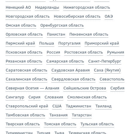
Ненецкий АО
Нидерланды
Нижегородская область
Новгородская область
Новосибирская область
ОАЭ
Омская область
Оренбургская область
Орловская область
Пакистан
Пензенская область
Пермский край
Польша
Португалия
Приморский край
Псковская область
Россия
Ростовская область
Румыния
Рязанская область
Самарская область
Санкт-Петербург
Саратовская область
Саудовская Аравия
Саха (Якутия)
Сахалинская область
Свердловская область
Севастополь
Северная Осетия — Алания
Сейшельские Острова
Сербия
Сингапур
Сирия
Словакия
Смоленская область
Ставропольский край
США
Таджикистан
Таиланд
Тамбовская область
Танзания
Татарстан
Тверская область
Томская область
Тульская область
Туркменистан
Турция
Тыва
Тюменская область