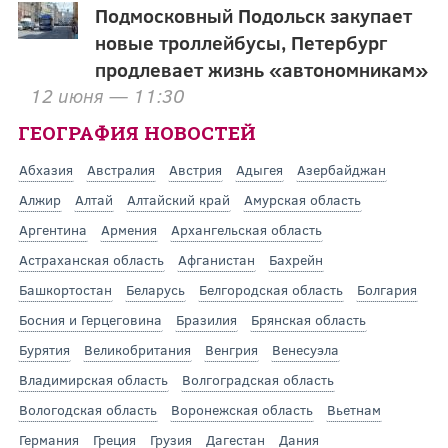
Подмосковный Подольск закупает
новые троллейбусы, Петербург
продлевает жизнь «автономникам»
12 июня — 11:30
ГЕОГРАФИЯ НОВОСТЕЙ
Абхазия
Австралия
Австрия
Адыгея
Азербайджан
Алжир
Алтай
Алтайский край
Амурская область
Аргентина
Армения
Архангельская область
Астраханская область
Афганистан
Бахрейн
Башкортостан
Беларусь
Белгородская область
Болгария
Босния и Герцеговина
Бразилия
Брянская область
Бурятия
Великобритания
Венгрия
Венесуэла
Владимирская область
Волгоградская область
Вологодская область
Воронежская область
Вьетнам
Германия
Греция
Грузия
Дагестан
Дания