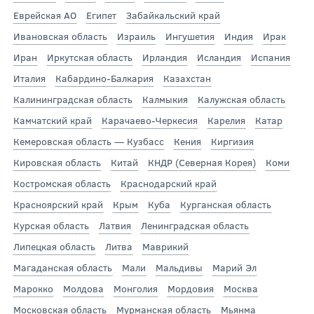
Еврейская АО
Египет
Забайкальский край
Ивановская область
Израиль
Ингушетия
Индия
Ирак
Иран
Иркутская область
Ирландия
Исландия
Испания
Италия
Кабардино-Балкария
Казахстан
Калининградская область
Калмыкия
Калужская область
Камчатский край
Карачаево-Черкесия
Карелия
Катар
Кемеровская область — Кузбасс
Кения
Киргизия
Кировская область
Китай
КНДР (Северная Корея)
Коми
Костромская область
Краснодарский край
Красноярский край
Крым
Куба
Курганская область
Курская область
Латвия
Ленинградская область
Липецкая область
Литва
Маврикий
Магаданская область
Мали
Мальдивы
Марий Эл
Марокко
Молдова
Монголия
Мордовия
Москва
Московская область
Мурманская область
Мьянма