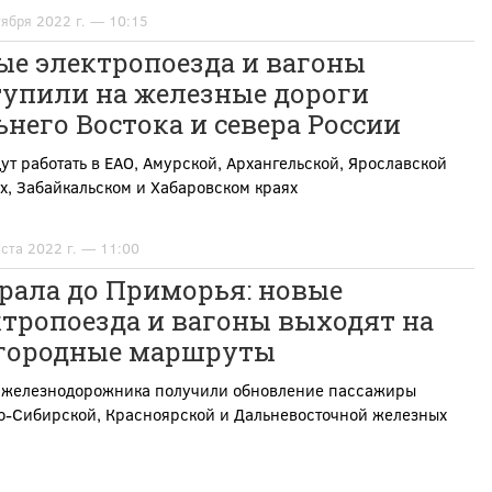
тября 2022 г. — 10:15
ые электропоезда и вагоны
тупили на железные дороги
него Востока и севера России
ут работать в ЕАО, Амурской, Архангельской, Ярославской
х, Забайкальском и Хабаровском краях
уста 2022 г. — 11:00
рала до Приморья: новые
тропоезда и вагоны выходят на
городные маршруты
 железнодорожника получили обновление пассажиры
о-Сибирской, Красноярской и Дальневосточной железных