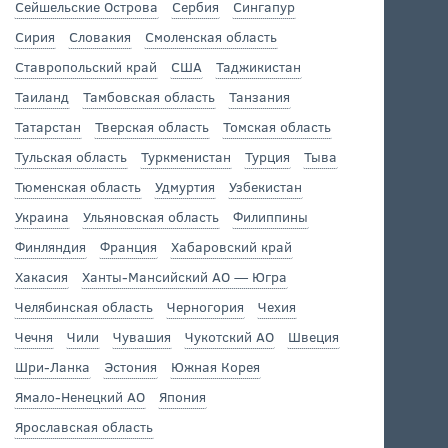
Сейшельские Острова
Сербия
Сингапур
Сирия
Словакия
Смоленская область
Ставропольский край
США
Таджикистан
Таиланд
Тамбовская область
Танзания
Татарстан
Тверская область
Томская область
Тульская область
Туркменистан
Турция
Тыва
Тюменская область
Удмуртия
Узбекистан
Украина
Ульяновская область
Филиппины
Финляндия
Франция
Хабаровский край
Хакасия
Ханты-Мансийский АО — Югра
Челябинская область
Черногория
Чехия
Чечня
Чили
Чувашия
Чукотский АО
Швеция
Шри-Ланка
Эстония
Южная Корея
Ямало-Ненецкий АО
Япония
Ярославская область