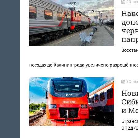
29 ию
Нав
доп
чер
нап
Восстан
поездах до Калининграда увеличено разрешённо
30 ию
Нов
Сиби
и М
«Трансм
ЭП2Д/Э