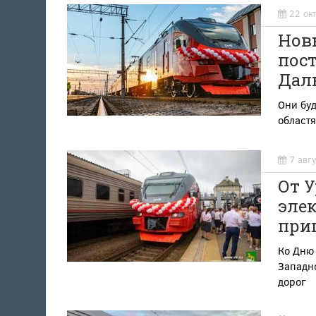
22 ок
Нов
пос
Даль
Они буд
областя
7 авг
От У
элек
при
Ко Дню
Западн
дорог