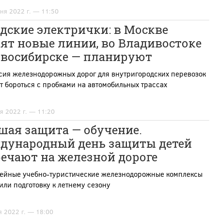
ня 2022 г. — 11:50
дские электрички: в Москве
ят новые линии, во Владивостоке
овосибирске — планируют
сия железнодорожных дорог для внутригородских перевозок
 бороться с пробками на автомобильных трассах
я 2022 г. — 11:20
шая защита — обучение.
дународный день защиты детей
ечают на железной дороге
лейные учебно-туристические железнодорожные комплексы
ли подготовку к летнему сезону
я 2022 г. — 18:00