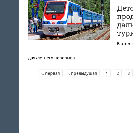
Детс
прод
дал
тур
В этом 
двухлетнего перерыва
« первая
‹ предыдущая
1
2
3
СТРАНИЦЫ