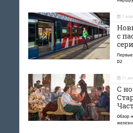
7 апр
Новы
с па
сер
Первые
D2
11 де
С н
Стар
Част
Обзор 
железн