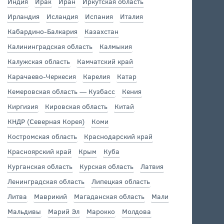
Индия
Ирак
Иран
Иркутская область
Ирландия
Исландия
Испания
Италия
Кабардино-Балкария
Казахстан
Калининградская область
Калмыкия
Калужская область
Камчатский край
Карачаево-Черкесия
Карелия
Катар
Кемеровская область — Кузбасс
Кения
Киргизия
Кировская область
Китай
КНДР (Северная Корея)
Коми
Костромская область
Краснодарский край
Красноярский край
Крым
Куба
Курганская область
Курская область
Латвия
Ленинградская область
Липецкая область
Литва
Маврикий
Магаданская область
Мали
Мальдивы
Марий Эл
Марокко
Молдова