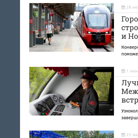
28 ию
Горо
стро
и Н
Конвер
поможет
1 июн
Луч
Меж
встр
Узкоко
заверши
25 ма