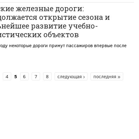
кие железные дороги:
олжается открытие сезона и
ьнейшее развитие учебно-
истических объектов
году некоторые дороги примут пассажиров впервые после
4
5
6
7
8
следующая ›
последняя »