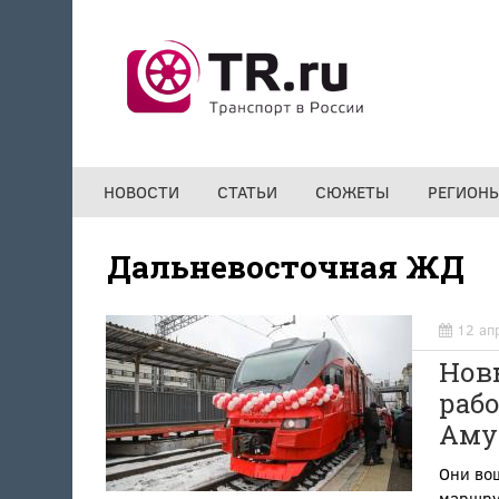
Перейти к основному содержанию
НОВОСТИ
СТАТЬИ
СЮЖЕТЫ
РЕГИОН
Дальневосточная ЖД
12 ап
Нов
рабо
Аму
Они вош
маршру