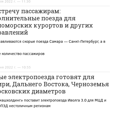
ля 2022 г. — 11:30
стречу пассажирам:
олнительные поезда для
номорских курортов и других
равлений
авливаются скорые поезда Самара — Санкт-Петербург, а в
е количество пассажиров
ня 2022 г. — 10:55
ые электропоезда готовят для
ри, Дальнего Востока, Черноземья
осковских диаметров
ашхолдинг» поставит электропоезда Иволга 3.0 для МЦД и
П3Д нестоличным регионам