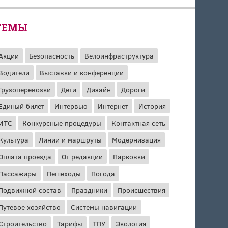
ТЕМЫ
Акции
Безопасность
Велоинфраструктура
Водители
Выставки и конференции
Грузоперевозки
Дети
Дизайн
Дороги
Единый билет
Интервью
Интернет
История
ИТС
Конкурсные процедуры
Контактная сеть
Культура
Линии и маршруты
Модернизация
Оплата проезда
От редакции
Парковки
Пассажиры
Пешеходы
Погода
Подвижной состав
Праздники
Происшествия
Путевое хозяйство
Системы навигации
Строительство
Тарифы
ТПУ
Экология