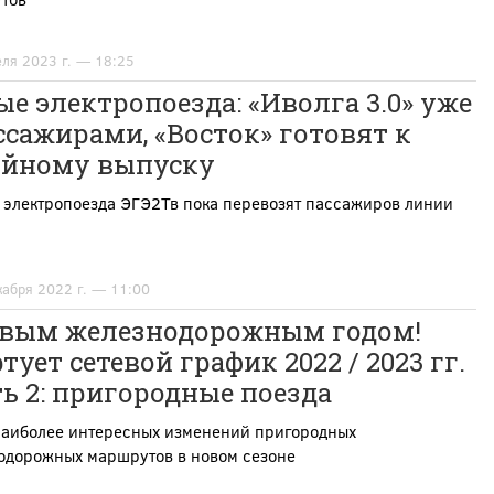
еля 2023 г. — 18:25
е электропоезда: «Иволга 3.0» уже
ссажирами, «Восток» готовят к
ийному выпуску
 электропоезда ЭГЭ2Тв пока перевозят пассажиров линии
кабря 2022 г. — 11:00
овым железнодорожным годом!
тует сетевой график 2022 / 2023 гг.
ь 2: пригородные поезда
наиболее интересных изменений пригородных
одорожных маршрутов в новом сезоне