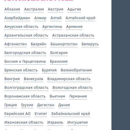
Абхазия
Австралия
Австрия
Адыгея
Азербайджан
Алжир
Алтай
Алтайский край
Амурская область
Аргентина
Армения
Архангельская область
Астраханская область
Афганистан
Бахрейн
Башкортостан
Беларусь
Белгородская область
Болгария
Босния и Герцеговина
Бразилия
Брянская область
Бурятия
Великобритания
Венгрия
Венесуэла
Владимирская область
Волгоградская область
Вологодская область
Воронежская область
Вьетнам
Германия
Греция
Грузия
Дагестан
Дания
Еврейская АО
Египет
Забайкальский край
Ивановская область
Израиль
Ингушетия