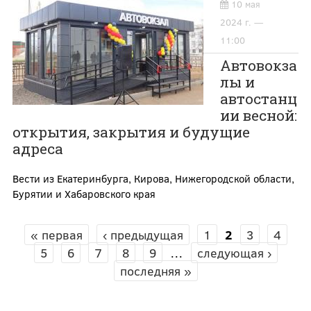
10 мая
2024 г. —
11:00
Автовокза
лы и
автостанц
ии весной:
открытия, закрытия и будущие
адреса
Вести из Екатеринбурга, Кирова, Нижегородской области,
Бурятии и Хабаровского края
« первая
‹ предыдущая
1
2
3
4
СТРАНИЦЫ
5
6
7
8
9
…
следующая ›
последняя »