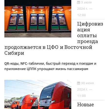
3 июля
2024 г. —
12:00
Цифровиз
ация
оплаты
проезда
продолжается в ЦФО и Восточной
Сибири
QR-коды, NFC-таблички, быстрый переход к поездам и
приложение ЦППК упрощают жизнь пассажирам
30 июня
2024 г. —
11:00
Новые