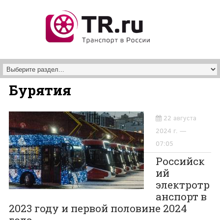
Перейти к основному содержанию
Бурятия
22 августа
2024 г. —
07:05
Российск
ий
электротр
анспорт в
2023 году и первой половине 2024