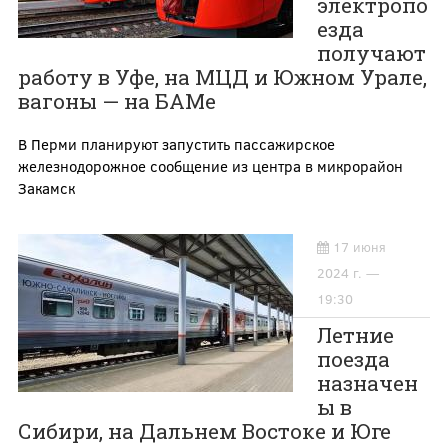
электропо
езда
получают
работу в Уфе, на МЦД и Южном Урале,
вагоны — на БАМе
В Перми планируют запустить пассажирское
железнодорожное сообщение из центра в микрорайон
Закамск
17 июня
2024 г. —
19:30
Летние
поезда
назначен
ы в
Сибири, на Дальнем Востоке и Юге