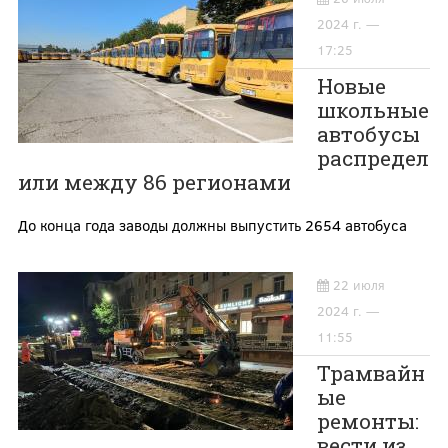
2024 г. —
17:25
Новые
школьные
автобусы
распредел
или между 86 регионами
До конца года заводы должны выпустить 2654 автобуса
22 июля
2024 г. —
11:55
Трамвайн
ые
ремонты:
вести из