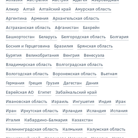
Алжир
Алтай
Алтайский край
Амурская область
Аргентина
Армения
Архангельская область
Астраханская область
Афганистан
Бахрейн
Башкортостан
Беларусь
Белгородская область
Болгария
Босния и Герцеговина
Бразилия
Брянская область
Бурятия
Великобритания
Венгрия
Венесуэла
Владимирская область
Волгоградская область
Вологодская область
Воронежская область
Вьетнам
Германия
Греция
Грузия
Дагестан
Дания
Еврейская АО
Египет
Забайкальский край
Ивановская область
Израиль
Ингушетия
Индия
Ирак
Иран
Иркутская область
Ирландия
Исландия
Испания
Италия
Кабардино-Балкария
Казахстан
Калининградская область
Калмыкия
Калужская область