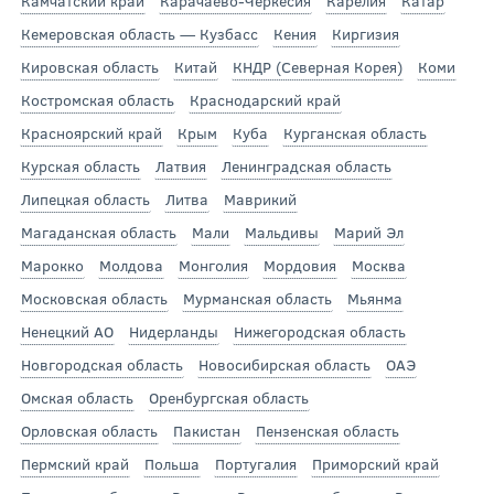
Камчатский край
Карачаево-Черкесия
Карелия
Катар
Кемеровская область — Кузбасс
Кения
Киргизия
Кировская область
Китай
КНДР (Северная Корея)
Коми
Костромская область
Краснодарский край
Красноярский край
Крым
Куба
Курганская область
Курская область
Латвия
Ленинградская область
Липецкая область
Литва
Маврикий
Магаданская область
Мали
Мальдивы
Марий Эл
Марокко
Молдова
Монголия
Мордовия
Москва
Московская область
Мурманская область
Мьянма
Ненецкий АО
Нидерланды
Нижегородская область
Новгородская область
Новосибирская область
ОАЭ
Омская область
Оренбургская область
Орловская область
Пакистан
Пензенская область
Пермский край
Польша
Португалия
Приморский край