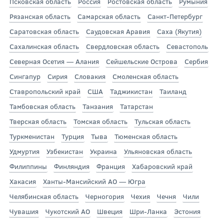
Псковская область
Россия
Ростовская область
Румыния
Рязанская область
Самарская область
Санкт-Петербург
Саратовская область
Саудовская Аравия
Саха (Якутия)
Сахалинская область
Свердловская область
Севастополь
Северная Осетия — Алания
Сейшельские Острова
Сербия
Сингапур
Сирия
Словакия
Смоленская область
Ставропольский край
США
Таджикистан
Таиланд
Тамбовская область
Танзания
Татарстан
Тверская область
Томская область
Тульская область
Туркменистан
Турция
Тыва
Тюменская область
Удмуртия
Узбекистан
Украина
Ульяновская область
Филиппины
Финляндия
Франция
Хабаровский край
Хакасия
Ханты-Мансийский АО — Югра
Челябинская область
Черногория
Чехия
Чечня
Чили
Чувашия
Чукотский АО
Швеция
Шри-Ланка
Эстония