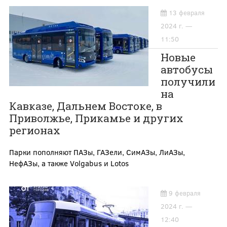
13 февраля
2024 г. —
11:50
Новые
автобусы
получили
на
Кавказе, Дальнем Востоке, в
Приволжье, Прикамье и других
регионах
Парки пополняют ПАЗы, ГАЗели, СимАЗы, ЛиАЗы,
НефАЗы, а также Volgabus и Lotos
9 февраля
2024 г. —
12:40