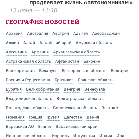
продлевает жизнь «автономникам»
12 июня — 11:30
ГЕОГРАФИЯ НОВОСТЕЙ
Абхазия
Австралия
Австрия
Адыгея
Азербайджан
Алжир
Алтай
Алтайский край
Амурская область
Аргентина
Армения
Архангельская область
Астраханская область
Афганистан
Бахрейн
Башкортостан
Беларусь
Белгородская область
Болгария
Босния и Герцеговина
Бразилия
Брянская область
Бурятия
Великобритания
Венгрия
Венесуэла
Владимирская область
Волгоградская область
Вологодская область
Воронежская область
Вьетнам
Германия
Греция
Грузия
Дагестан
Дания
Еврейская АО
Египет
Забайкальский край
Ивановская область
Израиль
Ингушетия
Индия
Ирак