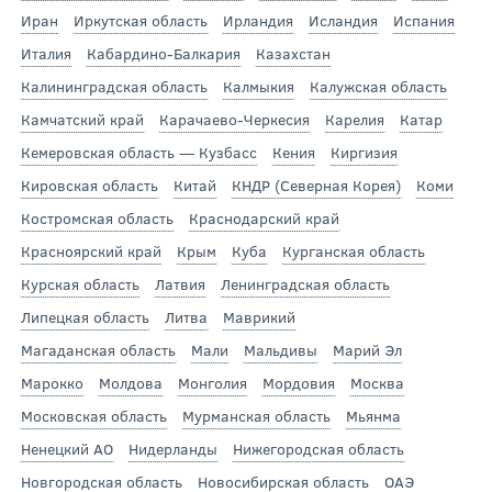
Иран
Иркутская область
Ирландия
Исландия
Испания
Италия
Кабардино-Балкария
Казахстан
Калининградская область
Калмыкия
Калужская область
Камчатский край
Карачаево-Черкесия
Карелия
Катар
Кемеровская область — Кузбасс
Кения
Киргизия
Кировская область
Китай
КНДР (Северная Корея)
Коми
Костромская область
Краснодарский край
Красноярский край
Крым
Куба
Курганская область
Курская область
Латвия
Ленинградская область
Липецкая область
Литва
Маврикий
Магаданская область
Мали
Мальдивы
Марий Эл
Марокко
Молдова
Монголия
Мордовия
Москва
Московская область
Мурманская область
Мьянма
Ненецкий АО
Нидерланды
Нижегородская область
Новгородская область
Новосибирская область
ОАЭ