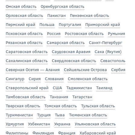
Омская область
Оренбургская область
Орловская область
Пакистан
Пензенская область
Пермский край
Польша
Португалия
Приморский край
Псковская область
Россия
Ростовская область
Румыния
Рязанская область
Самарская область
Санкт-Петербург
Саратовская область
Саудовская Аравия
Саха (Якутия)
Сахалинская область
Свердловская область
Севастополь
Северная Осетия — Алания
Сейшельские Острова
Сербия
Сингапур
Сирия
Словакия
Смоленская область
Ставропольский край
США
Таджикистан
Таиланд
Тамбовская область
Танзания
Татарстан
Тверская область
Томская область
Тульская область
Туркменистан
Турция
Тыва
Тюменская область
Удмуртия
Узбекистан
Украина
Ульяновская область
Филиппины
Финляндия
Франция
Хабаровский край