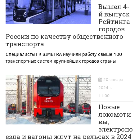
Вышел 4-
й выпуск
Рейтинга
городов
России по качеству общественного
транспорта
Специалисты ГК SIMETRA изучили работу свыше 100
транспортных систем крупнейших городов страны
20 января
2024 г. —
11:00
Новые
локомоти
вы,
электропо
езда и вагоны ждут на рельсах в 2024