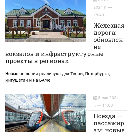
2024 г. —
18:40
Железная
дорога:
обновлен
ие
вокзалов и инфраструктурные
проекты в регионах
Новые решения реализуют для Твери, Петербурга,
Ингушетии и на БАМе
5 мая 2024
г. — 11:00
Поезда —
пассажир
ам: новые