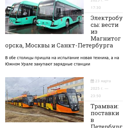
2025 г. —
17:30
Электробу
сы: вести
из
Магнитог
орска, Москвы и Санкт-Петербурга
В обе столицы пришла на испытание новая техника, а на
Южном Урале закупают зарядные станции
23 марта
2025 г. —
23:50
Трамваи:
поставки
в
Петербург