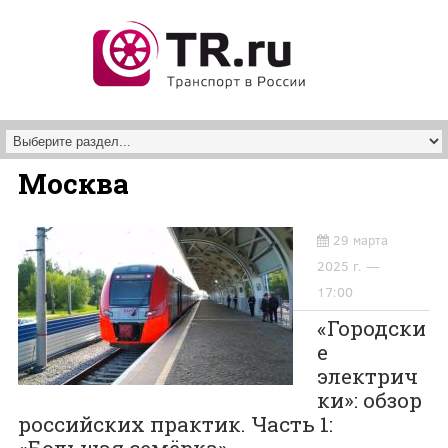
Перейти к основному содержанию
Москва
29 марта
2025 г. —
17:00
«Городски
е
электрич
ки»: обзор
российских практик. Часть 1: