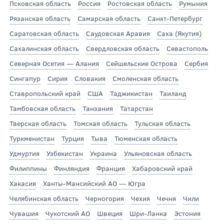
Псковская область
Россия
Ростовская область
Румыния
Рязанская область
Самарская область
Санкт-Петербург
Саратовская область
Саудовская Аравия
Саха (Якутия)
Сахалинская область
Свердловская область
Севастополь
Северная Осетия — Алания
Сейшельские Острова
Сербия
Сингапур
Сирия
Словакия
Смоленская область
Ставропольский край
США
Таджикистан
Таиланд
Тамбовская область
Танзания
Татарстан
Тверская область
Томская область
Тульская область
Туркменистан
Турция
Тыва
Тюменская область
Удмуртия
Узбекистан
Украина
Ульяновская область
Филиппины
Финляндия
Франция
Хабаровский край
Хакасия
Ханты-Мансийский АО — Югра
Челябинская область
Черногория
Чехия
Чечня
Чили
Чувашия
Чукотский АО
Швеция
Шри-Ланка
Эстония