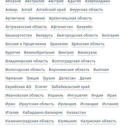
Абхазия
Австралия
Австрия
Адыгея
Азербайджан
Алжир
Алтай
Алтайский край
Амурская область
Аргентина
Армения
Архангельская область
Астраханская область
Афганистан
Бахрейн
Башкортостан
Беларусь
Белгородская область
Болгария
Босния и Герцеговина
Бразилия
Брянская область
Бурятия
Великобритания
Венгрия
Венесуэла
Владимирская область
Волгоградская область
Вологодская область
Воронежская область
Вьетнам
Германия
Греция
Грузия
Дагестан
Дания
Еврейская АО
Египет
Забайкальский край
Ивановская область
Израиль
Ингушетия
Индия
Ирак
Иран
Иркутская область
Ирландия
Исландия
Испания
Италия
Кабардино-Балкария
Казахстан
Калининградская область
Калмыкия
Калужская область