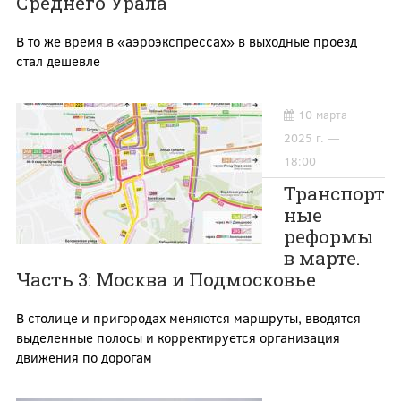
Среднего Урала
В то же время в «аэроэкспрессах» в выходные проезд
стал дешевле
10 марта
2025 г. —
18:00
Транспорт
ные
реформы
в марте.
Часть 3: Москва и Подмосковье
В столице и пригородах меняются маршруты, вводятся
выделенные полосы и корректируется организация
движения по дорогам