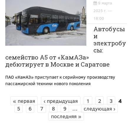
9 марта
2025 г. —
18:00
Автобусы
и
электробу
сы:
семейство А5 от «КамАЗа»
дебютирует в Москве и Саратове
ПАО «КамАЗ» приступает к серийному производству
пассажирской техники нового поколения
« первая
‹ предыдущая
1
2
3
4
СТРАНИЦЫ
5
6
7
8
9
…
следующая ›
последняя »