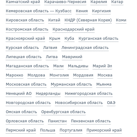
Камчатский край
Карачаево-Черкесия
Карелия
Катар
Кемеровская область — Кузбасс
Кения
Киргизия
Кировская область
Китай
КНДР (Северная Корея)
Коми
Костромская область
Краснодарский край
Красноярский край
Крым
Куба
Курганская область
Курская область
Латвия
Ленинградская область
Липецкая область
Литва
Маврикий
Магаданская область
Мали
Мальдивы
Марий Эл
Марокко
Молдова
Монголия
Мордовия
Москва
Московская область
Мурманская область
Мьянма
Ненецкий АО
Нидерланды
Нижегородская область
Новгородская область
Новосибирская область
ОАЭ
Омская область
Оренбургская область
Орловская область
Пакистан
Пензенская область
Пермский край
Польша
Португалия
Приморский край