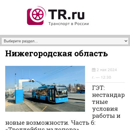
Перейти к основному содержанию
Нижегородская область
2 мая 2024
г. — 12:30
ГЭТ:
нестандар
тные
условия
работы и
новые возможности. Часть 6:
«Троллейбус из топора»