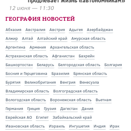
продлевает жизнь «автономникам»
12 июня — 11:30
ГЕОГРАФИЯ НОВОСТЕЙ
Абхазия
Австралия
Австрия
Адыгея
Азербайджан
Алжир
Алтай
Алтайский край
Амурская область
Аргентина
Армения
Архангельская область
Астраханская область
Афганистан
Бахрейн
Башкортостан
Беларусь
Белгородская область
Болгария
Босния и Герцеговина
Бразилия
Брянская область
Бурятия
Великобритания
Венгрия
Венесуэла
Владимирская область
Волгоградская область
Вологодская область
Воронежская область
Вьетнам
Германия
Греция
Грузия
Дагестан
Дания
Еврейская АО
Египет
Забайкальский край
Ивановская область
Израиль
Ингушетия
Индия
Ирак