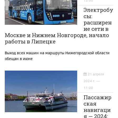
13:00
Электробу
сы:
расширен
ие сети в
Москве и Нижнем Новгороде, начало
работы в Липецке
Выход всех машин на маршруты Нижегородской области
обещан в июне
21 апреля
2024 г. —
11:00
Пассажир
ская
навигаци
я — 2024: