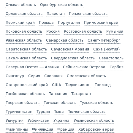
Омская область
Оренбургская область
Орловская область
Пакистан
Пензенская область
Пермский край
Польша
Португалия
Приморский край
Псковская область
Россия
Ростовская область
Румыния
Рязанская область
Самарская область
Санкт-Петербург
Саратовская область
Саудовская Аравия
Саха (Якутия)
Сахалинская область
Свердловская область
Севастополь
Северная Осетия — Алания
Сейшельские Острова
Сербия
Сингапур
Сирия
Словакия
Смоленская область
Ставропольский край
США
Таджикистан
Таиланд
Тамбовская область
Танзания
Татарстан
Тверская область
Томская область
Тульская область
Туркменистан
Турция
Тыва
Тюменская область
Удмуртия
Узбекистан
Украина
Ульяновская область
Филиппины
Финляндия
Франция
Хабаровский край