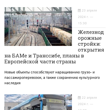
23 апреля
2024 г. —
15:30
Железнод
орожные
стройки:
открытия
на БАМе и Транссибе, планы в
Европейской части страны
Новые объекты способствуют наращиванию грузо- и
пассажироперевозок, а также сохранению культурного
наследия
22 апреля
2024 г. —