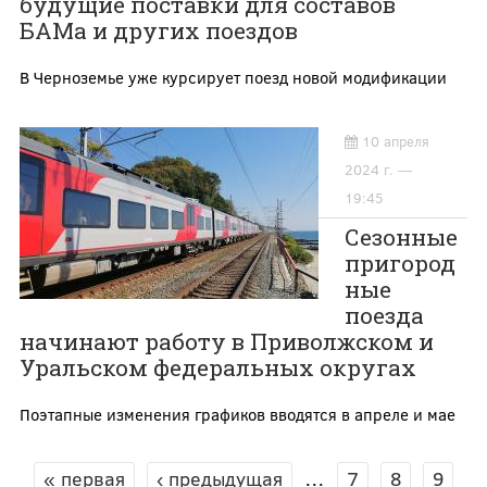
будущие поставки для составов
БАМа и других поездов
В Черноземье уже курсирует поезд новой модификации
10 апреля
2024 г. —
19:45
Сезонные
пригород
ные
поезда
начинают работу в Приволжском и
Уральском федеральных округах
Поэтапные изменения графиков вводятся в апреле и мае
« первая
‹ предыдущая
…
7
8
9