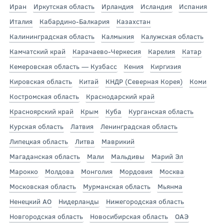
Иран
Иркутская область
Ирландия
Исландия
Испания
Италия
Кабардино-Балкария
Казахстан
Калининградская область
Калмыкия
Калужская область
Камчатский край
Карачаево-Черкесия
Карелия
Катар
Кемеровская область — Кузбасс
Кения
Киргизия
Кировская область
Китай
КНДР (Северная Корея)
Коми
Костромская область
Краснодарский край
Красноярский край
Крым
Куба
Курганская область
Курская область
Латвия
Ленинградская область
Липецкая область
Литва
Маврикий
Магаданская область
Мали
Мальдивы
Марий Эл
Марокко
Молдова
Монголия
Мордовия
Москва
Московская область
Мурманская область
Мьянма
Ненецкий АО
Нидерланды
Нижегородская область
Новгородская область
Новосибирская область
ОАЭ