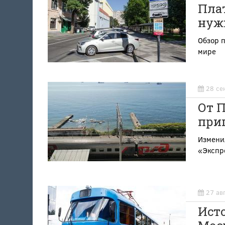
Пла
нуж
Обзор п
мире
28 се
От П
при
Измени
«Экспр
27 ав
Исто