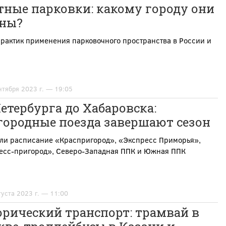
тные парковки: какому городу они
ны?
рактик применения парковочного пространства в России и
нтября 2023 г. — 19:05
етербурга до Хабаровска:
городные поезда завершают сезон
ли расписание «Краспригород», «Экспресс Приморья»,
есс-пригород», Северо-Западная ППК и Южная ППК
густа 2023 г. — 11:00
рический транспорт: трамвай в