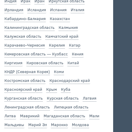
Индия
Ирак
Иран
Иркутская область
Ирландия
Исландия
Испания
Италия
Кабардино-Балкария
Казахстан
Калининградская область
Калмыкия
Калужская область
Камчатский край
Карачаево-Черкесия
Карелия
Катар
Кемеровская область — Кузбасс
Кения
Киргизия
Кировская область
Китай
КНДР (Северная Корея)
Коми
Костромская область
Краснодарский край
Красноярский край
Крым
Куба
Курганская область
Курская область
Латвия
Ленинградская область
Липецкая область
Литва
Маврикий
Магаданская область
Мали
Мальдивы
Марий Эл
Марокко
Молдова