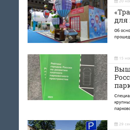
20 но
«Тра
для 
Об осно
прошед
15 но
Выш
Рос
пар
Специа
крупны
парков
29 се