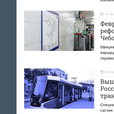
14 фе
Фев
рефо
Чеб
Официа
маршрут
перево
9 фев
Выш
Росс
тра
Специа
систем