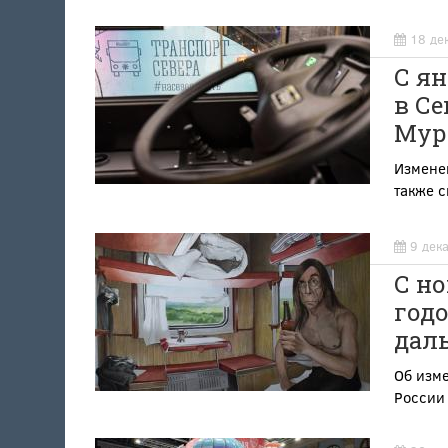
18 де
С я
в Се
Мур
Изменен
также с
9 дек
С н
годо
дал
Об изме
России 