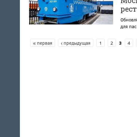
Моск
рес
Обновлё
для па
« первая
‹ предыдущая
1
2
3
4
СТРАНИЦЫ