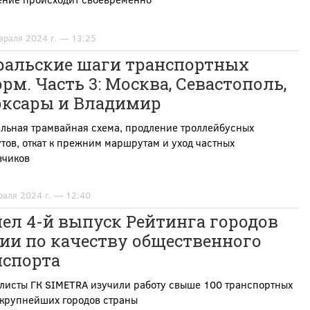
враля 2024 г. — 13:25
ральские шаги транспортных
рм. Часть 3: Москва, Севастополь,
оксары и Владимир
льная трамвайная схема, продление троллейбусных
ов, откат к прежним маршрутам и уход частных
зчиков
раля 2024 г. — 12:40
ел 4-й выпуск Рейтинга городов
ии по качеству общественного
нспорта
листы ГК SIMETRA изучили работу свыше 100 транспортных
 крупнейших городов страны