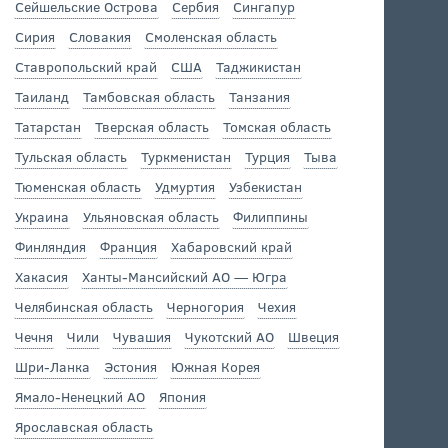
Сейшельские Острова
Сербия
Сингапур
Сирия
Словакия
Смоленская область
Ставропольский край
США
Таджикистан
Таиланд
Тамбовская область
Танзания
Татарстан
Тверская область
Томская область
Тульская область
Туркменистан
Турция
Тыва
Тюменская область
Удмуртия
Узбекистан
Украина
Ульяновская область
Филиппины
Финляндия
Франция
Хабаровский край
Хакасия
Ханты-Мансийский АО — Югра
Челябинская область
Черногория
Чехия
Чечня
Чили
Чувашия
Чукотский АО
Швеция
Шри-Ланка
Эстония
Южная Корея
Ямало-Ненецкий АО
Япония
Ярославская область