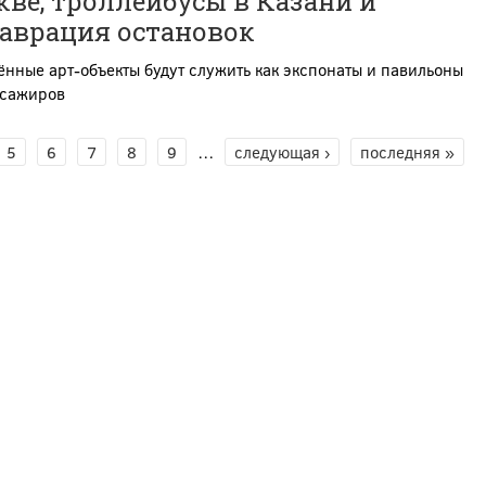
ве, троллейбусы в Казани и
таврация остановок
нные арт-объекты будут служить как экспонаты и павильоны
ссажиров
5
6
7
8
9
…
следующая ›
последняя »