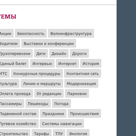
ТЕМЫ
Акции
Безопасность
Велоинфраструктура
Водители
Выставки и конференции
Грузоперевозки
Дети
Дизайн
Дороги
Единый билет
Интервью
Интернет
История
ИТС
Конкурсные процедуры
Контактная сеть
Культура
Линии и маршруты
Модернизация
Оплата проезда
От редакции
Парковки
Пассажиры
Пешеходы
Погода
Подвижной состав
Праздники
Происшествия
Путевое хозяйство
Системы навигации
Строительство
Тарифы
ТПУ
Экология