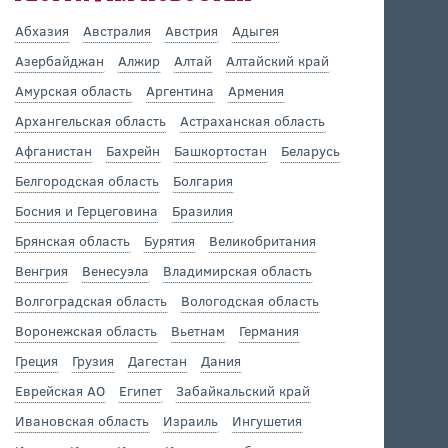
Абхазия
Австралия
Австрия
Адыгея
Азербайджан
Алжир
Алтай
Алтайский край
Амурская область
Аргентина
Армения
Архангельская область
Астраханская область
Афганистан
Бахрейн
Башкортостан
Беларусь
Белгородская область
Болгария
Босния и Герцеговина
Бразилия
Брянская область
Бурятия
Великобритания
Венгрия
Венесуэла
Владимирская область
Волгоградская область
Вологодская область
Воронежская область
Вьетнам
Германия
Греция
Грузия
Дагестан
Дания
Еврейская АО
Египет
Забайкальский край
Ивановская область
Израиль
Ингушетия