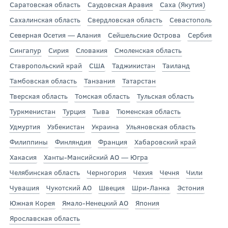
Саратовская область
Саудовская Аравия
Саха (Якутия)
Сахалинская область
Свердловская область
Севастополь
Северная Осетия — Алания
Сейшельские Острова
Сербия
Сингапур
Сирия
Словакия
Смоленская область
Ставропольский край
США
Таджикистан
Таиланд
Тамбовская область
Танзания
Татарстан
Тверская область
Томская область
Тульская область
Туркменистан
Турция
Тыва
Тюменская область
Удмуртия
Узбекистан
Украина
Ульяновская область
Филиппины
Финляндия
Франция
Хабаровский край
Хакасия
Ханты-Мансийский АО — Югра
Челябинская область
Черногория
Чехия
Чечня
Чили
Чувашия
Чукотский АО
Швеция
Шри-Ланка
Эстония
Южная Корея
Ямало-Ненецкий АО
Япония
Ярославская область