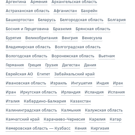
Аргентина
Армения
Архангельская область
Астраханская область
Афганистан
Бахрейн
Башкортостан
Беларусь
Белгородская область
Болгария
Босния и Герцеговина
Бразилия
Брянская область
Бурятия
Великобритания
Венгрия
Венесуэла
Владимирская область
Волгоградская область
Вологодская область
Воронежская область
Вьетнам
Германия
Греция
Грузия
Дагестан
Дания
Еврейская АО
Египет
Забайкальский край
Ивановская область
Израиль
Ингушетия
Индия
Ирак
Иран
Иркутская область
Ирландия
Исландия
Испания
Италия
Кабардино-Балкария
Казахстан
Калининградская область
Калмыкия
Калужская область
Камчатский край
Карачаево-Черкесия
Карелия
Катар
Кемеровская область — Кузбасс
Кения
Киргизия