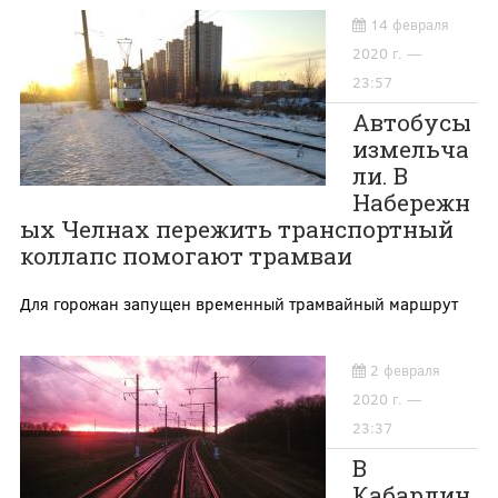
14 февраля
2020 г. —
23:57
Автобусы
измельча
ли. В
Набережн
ых Челнах пережить транспортный
коллапс помогают трамваи
Для горожан запущен временный трамвайный маршрут
2 февраля
2020 г. —
23:37
В
Кабардин