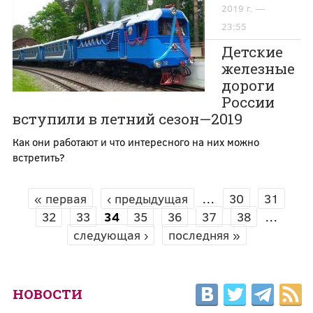
2019 г. —
23:55
Детские
железные
дороги
России
вступили в летний сезон—2019
Как они работают и что интересного на них можно
встретить?
« первая
‹ предыдущая
…
30
31
СТРАНИЦЫ
32
33
34
35
36
37
38
…
следующая ›
последняя »
НОВОСТИ