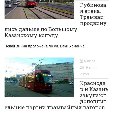
Рубинова
я атака.
Трамваи
продвину
лись дальше по Большому
Казанскому кольцу
Новая линия проложена по ул. Баки Урманче
6 июля
2019 г. —
23:59
Краснода
р и Казань
закупают
дополнит
ельные партии трамвайных вагонов