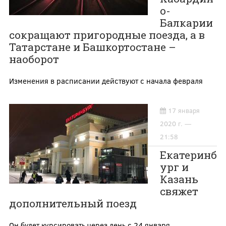
о-
Балкарии
сокращают пригородные поезда, а в
Татарстане и Башкортостане –
наоборот
Изменения в расписании действуют с начала февраля
17 января
2020 г. —
21:58
Екатеринб
ург и
Казань
свяжет
дополнительный поезд
Он будет курсировать через день с 24 января