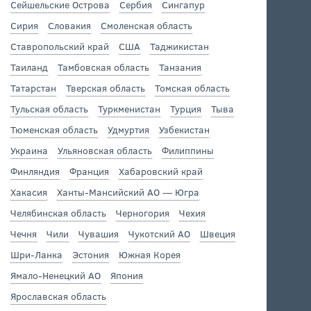
Сейшельские Острова
Сербия
Сингапур
Сирия
Словакия
Смоленская область
Ставропольский край
США
Таджикистан
Таиланд
Тамбовская область
Танзания
Татарстан
Тверская область
Томская область
Тульская область
Туркменистан
Турция
Тыва
Тюменская область
Удмуртия
Узбекистан
Украина
Ульяновская область
Филиппины
Финляндия
Франция
Хабаровский край
Хакасия
Ханты-Мансийский АО — Югра
Челябинская область
Черногория
Чехия
Чечня
Чили
Чувашия
Чукотский АО
Швеция
Шри-Ланка
Эстония
Южная Корея
Ямало-Ненецкий АО
Япония
Ярославская область