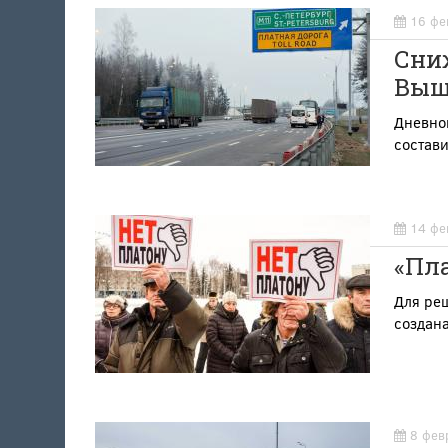
16 фе
Сни
Выш
Дневной
состави
14 фе
«Пла
Для реш
создан
8 фев