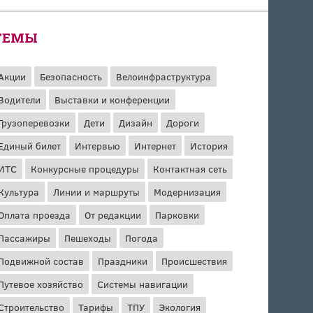
ТЕМЫ
Акции
Безопасность
Велоинфраструктура
Водители
Выставки и конференции
Грузоперевозки
Дети
Дизайн
Дороги
Единый билет
Интервью
Интернет
История
ИТС
Конкурсные процедуры
Контактная сеть
Культура
Линии и маршруты
Модернизация
Оплата проезда
От редакции
Парковки
Пассажиры
Пешеходы
Погода
Подвижной состав
Праздники
Происшествия
Путевое хозяйство
Системы навигации
Строительство
Тарифы
ТПУ
Экология