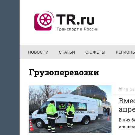
Перейти к основному содержанию
НОВОСТИ
СТАТЬИ
СЮЖЕТЫ
РЕГИОН
Грузоперевозки
18 фе
Вме
апр
В них б
инспект