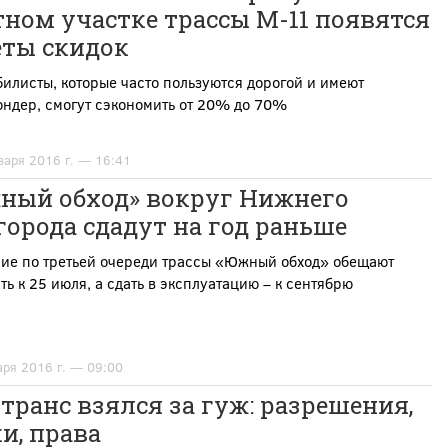
ном участке трассы М-11 появятся
еты скидок
илисты, которые часто пользуются дорогой и имеют
ондер, смогут сэкономить от 20% до 70%
варя 2016 г. — 16:41
ный обход» вокруг Нижнего
орода сдадут на год раньше
ие по третьей очереди трассы «Южный обход» обещают
ть к 25 июля, а сдать в эксплуатацию – к сентябрю
аря 2016 г. — 09:00
ранс взялся за гуж: разрешения,
и, права