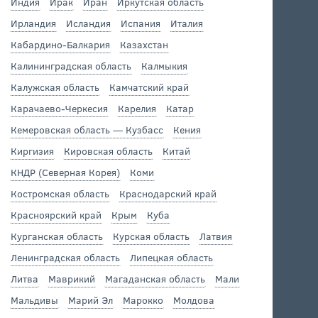
Индия
Ирак
Иран
Иркутская область
Ирландия
Исландия
Испания
Италия
Кабардино-Балкария
Казахстан
Калининградская область
Калмыкия
Калужская область
Камчатский край
Карачаево-Черкесия
Карелия
Катар
Кемеровская область — Кузбасс
Кения
Киргизия
Кировская область
Китай
КНДР (Северная Корея)
Коми
Костромская область
Краснодарский край
Красноярский край
Крым
Куба
Курганская область
Курская область
Латвия
Ленинградская область
Липецкая область
Литва
Маврикий
Магаданская область
Мали
Мальдивы
Марий Эл
Марокко
Молдова