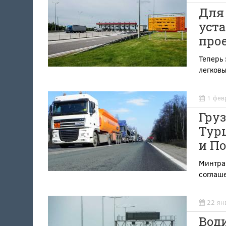
Для
уст
про
Теперь 
легковы
1 фев
Гру
Тур
и П
Минтра
соглаш
22 ян
Вод