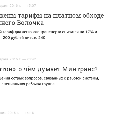
враля 2016 г. — 15:07
жены тарифы на платном обходе
него Волочка
 тариф для легкового транспорта снизится на 17% и
т 200 рублей вместо 240
враля 2016 г. — 23:42
тон»: о чём думает Минтранс?
ения острых вопросов, связанных с работой системы,
а специальная рабочая группа
раля 2016 г. — 14:16