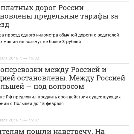
 платных дорог России
ановлены предельные тарифы за
езд
за проезд одного километра обычной дороги с водителей
х машин не возьмут не более 3 рублей
раля 2016 г. — 16:02
зоперевозки между Россией и
цией остановлены. Между Россией
ольшей — под вопросом
нс РФ предложил продлить срок действия существующих
ений c Польшей до 15 февраля
варя 2016 г. — 15:07
ителям пошли навстречу. На