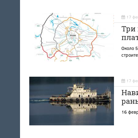
17 фе
Три
пла
Около 5
строите
17 фе
Нав
ран
16 февр