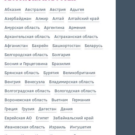
Абхазия
Австралия
Австрия
Адыгея
Азербайджан
Алжир
Алтай
Алтайский край
Амурская область
Аргентина
Армения
Архангельская область
Астраханская область
Афганистан
Бахрейн
Башкортостан
Беларусь
Белгородская область
Болгария
Босния и Герцеговина
Бразилия
Брянская область
Бурятия
Великобритания
Венгрия
Венесуэла
Владимирская область
Волгоградская область
Вологодская область
Воронежская область
Вьетнам
Германия
Греция
Грузия
Дагестан
Дания
Еврейская АО
Египет
Забайкальский край
Ивановская область
Израиль
Ингушетия