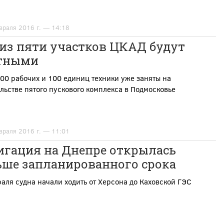
враля 2016 г. — 14:18
 из пяти участков ЦКАД будут
тными
00 рабочих и 100 единиц техники уже заняты на
льстве пятого
пускового
комплекса в Подмосковье
враля 2016 г. — 11:01
игация на Днепре открылась
ьше запланированного срока
аля судна начали ходить от Херсона до Каховской ГЭС