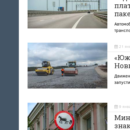
плат
пак
Автомоб
трансп
21 ян
«Юж
Новг
Движен
запусти
9 янв
Минт
знак