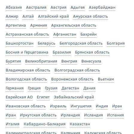
Абхазия
Австралия
Австрия
Адыгея
Азербайджан
Алжир
Алтай
Алтайский край
Амурская область
Аргентина
Армения
Архангельская область
Астраханская область
Афганистан
Бахрейн
Башкортостан
Беларусь
Белгородская область
Болгария
Босния и Герцеговина
Бразилия
Брянская область
Бурятия
Великобритания
Венгрия
Венесуэла
Владимирская область
Волгоградская область
Вологодская область
Воронежская область
Вьетнам
Германия
Греция
Грузия
Дагестан
Дания
Еврейская АО
Египет
Забайкальский край
Ивановская область
Израиль
Ингушетия
Индия
Ирак
Иран
Иркутская область
Ирландия
Исландия
Испания
Италия
Кабардино-Балкария
Казахстан
Калининградская область
Калмыкия
Калужская область