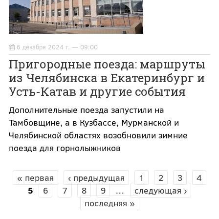
6 декабря 2024 г. — 09:00
Пригородные поезда: маршруты
из Челябинска в Екатеринбург и
Усть-Катав и другие события
Дополнительные поезда запустили на
Тамбовщине, а в Кузбассе, Мурманской и
Челябинской областях возобновили зимние
поезда для горнолыжников
« первая
‹ предыдущая
1
2
3
4
СТРАНИЦЫ
5
6
7
8
9
…
следующая ›
последняя »