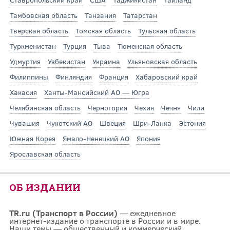
Тамбовская область
Танзания
Татарстан
Тверская область
Томская область
Тульская область
Туркменистан
Турция
Тыва
Тюменская область
Удмуртия
Узбекистан
Украина
Ульяновская область
Филиппины
Финляндия
Франция
Хабаровский край
Хакасия
Ханты-Мансийский АО — Югра
Челябинская область
Черногория
Чехия
Чечня
Чили
Чувашия
Чукотский АО
Швеция
Шри-Ланка
Эстония
Южная Корея
Ямало-Ненецкий АО
Япония
Ярославская область
ОБ ИЗДАНИИ
TR.ru (Транспорт в России)
— ежедневное
интернет-издание о транспорте в России и в мире.
Наши темы — общественный и коммерческий