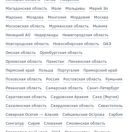
Магаданская область
Мали
Мальдивы
Марий Эл
Марокко
Молдова
Монголия
Мордовия
Москва
Московская область
Мурманская область
Мьянма
Ненецкий АО
Нидерланды
Нижегородская область
Новгородская область
Новосибирская область
ОАЭ
Омская область
Оренбургская область
Орловская область
Пакистан
Пензенская область
Пермский край
Польша
Португалия
Приморский край
Псковская область
Россия
Ростовская область
Румыния
Рязанская область
Самарская область
Санкт-Петербург
Саратовская область
Саудовская Аравия
Саха (Якутия)
Сахалинская область
Свердловская область
Севастополь
Северная Осетия — Алания
Сейшельские Острова
Сербия
Сингапур
Сирия
Словакия
Смоленская область
Ставропольский край
США
Таджикистан
Таиланд