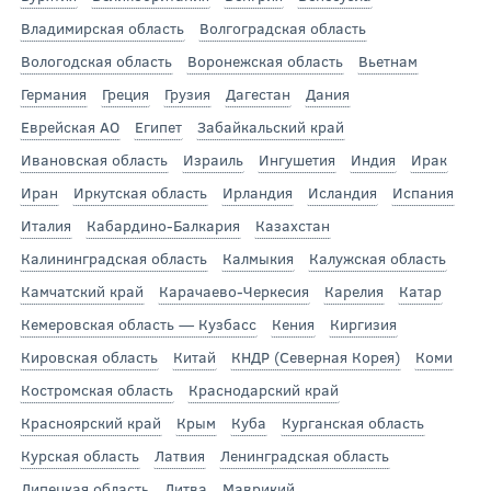
Владимирская область
Волгоградская область
Вологодская область
Воронежская область
Вьетнам
Германия
Греция
Грузия
Дагестан
Дания
Еврейская АО
Египет
Забайкальский край
Ивановская область
Израиль
Ингушетия
Индия
Ирак
Иран
Иркутская область
Ирландия
Исландия
Испания
Италия
Кабардино-Балкария
Казахстан
Калининградская область
Калмыкия
Калужская область
Камчатский край
Карачаево-Черкесия
Карелия
Катар
Кемеровская область — Кузбасс
Кения
Киргизия
Кировская область
Китай
КНДР (Северная Корея)
Коми
Костромская область
Краснодарский край
Красноярский край
Крым
Куба
Курганская область
Курская область
Латвия
Ленинградская область
Липецкая область
Литва
Маврикий