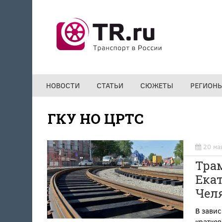
Перейти к основному содержанию
НОВОСТИ
СТАТЬИ
СЮЖЕТЫ
РЕГИОН
ГКУ НО ЦРТС
20 ма
Трам
Екат
Челя
В завис
кратко