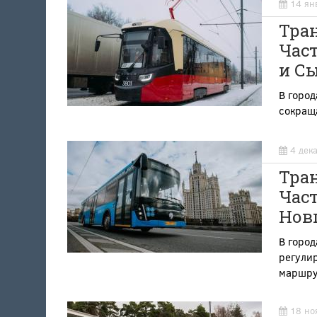
14 ян
Тра
Част
и С
В горо
сокращ
4 дек
Тра
Част
Нов
В город
регули
маршру
18 но