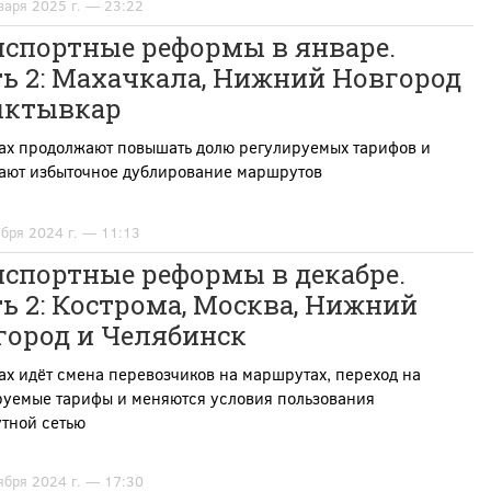
варя 2025 г. — 23:22
нспортные реформы в январе.
ь 2: Махачкала, Нижний Новгород
ыктывкар
дах продолжают повышать долю регулируемых тарифов и
ают избыточное дублирование маршрутов
абря 2024 г. — 11:13
нспортные реформы в декабре.
ь 2: Кострома, Москва, Нижний
город и Челябинск
ах идёт смена перевозчиков на маршрутах, переход на
руемые тарифы и меняются условия пользования
тной сетью
ября 2024 г. — 17:30