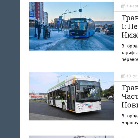
1 мар
Тра
1: П
Ниж
В город
тарифы
перево
19 фе
Тра
Част
Нов
В город
маршру