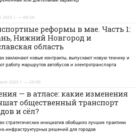
я 2025 г. — 09:50
спортные реформы в мае. Часть 1:
ань, Нижний Новгород и
лавская область
ах заключают новые контракты, выпускают новую технику и
т работу маршрутов автобусов и электротранспорта
реля 2025 г. — 20:00
ния — в атласе: какие изменения
чшат общественный транспорт
дов и сёл?
во стратегических инициатив обобщило лучшие практики
но-инфраструктурных решений для городов