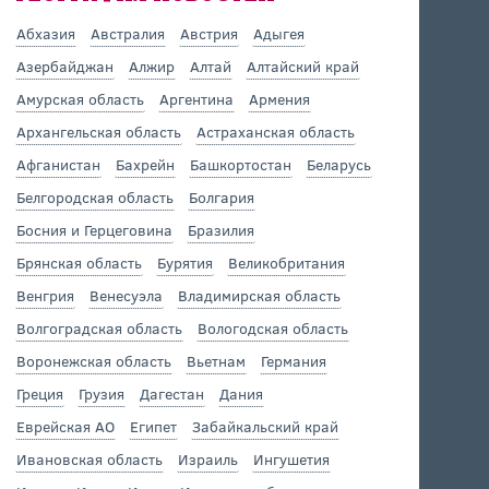
Абхазия
Австралия
Австрия
Адыгея
Азербайджан
Алжир
Алтай
Алтайский край
Амурская область
Аргентина
Армения
Архангельская область
Астраханская область
Афганистан
Бахрейн
Башкортостан
Беларусь
Белгородская область
Болгария
Босния и Герцеговина
Бразилия
Брянская область
Бурятия
Великобритания
Венгрия
Венесуэла
Владимирская область
Волгоградская область
Вологодская область
Воронежская область
Вьетнам
Германия
Греция
Грузия
Дагестан
Дания
Еврейская АО
Египет
Забайкальский край
Ивановская область
Израиль
Ингушетия