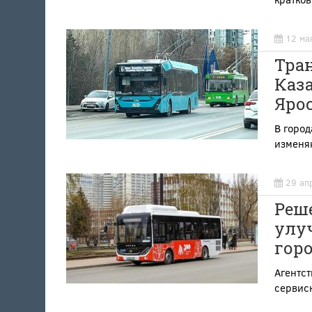
12 ма
Тран
Каз
Ярос
В город
изменяю
29 ап
Реше
улу
горо
Агентст
сервис