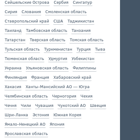
Сейшельские Острова
Сербия
Сингапур
Сирия
Словакия
Смоленская область
Ставропольский край
США
Таджикистан
Таиланд
Тамбовская область
Танзания
Татарстан
Тверская область
Томская область
Тульская область
Туркменистан
Турция
Тыва
Тюменская область
Удмуртия
Узбекистан
Украина
Ульяновская область
Филиппины
Финляндия
Франция
Хабаровский край
Хакасия
Ханты-Мансийский АО — Югра
Челябинская область
Черногория
Чехия
Чечня
Чили
Чувашия
Чукотский АО
Швеция
Шри-Ланка
Эстония
Южная Корея
Ямало-Ненецкий АО
Япония
Ярославская область