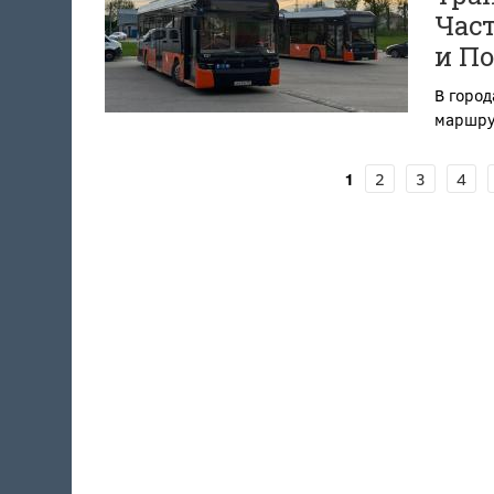
Част
и П
В город
маршру
1
2
3
4
СТРАНИЦЫ