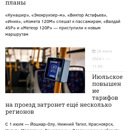
планы
«Кунашир», «Экокруизер-м», «Виктор Астафьев»,
«Иния», «Комета 120М» спешат к пассажирам, «Валдай
45Р» и «Метеор 120Р» — приступили к новым
маршрутам
29 июня
2024 г. —
11:00
Июльское
повышен
ие
тарифов
на проезд затронет ещё несколько
регионов
С 1 июля — Йошкар-Олу, Нижний Тагил, Красноярск,