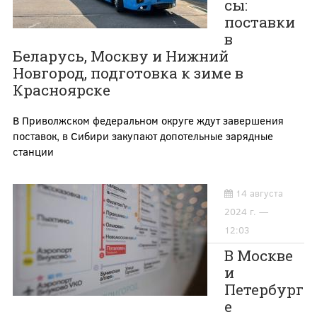
сы:
поставки
в
Беларусь, Москву и Нижний
Новгород, подготовка к зиме в
Красноярске
В Приволжском федеральном округе ждут завершения
поставок, в Сибири закупают допотельные зарядные
станции
14 августа
2024 г. —
12:03
В Москве
и
Петербург
е