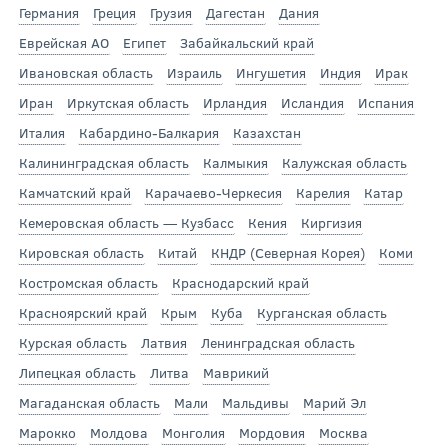
Германия
Греция
Грузия
Дагестан
Дания
Еврейская АО
Египет
Забайкальский край
Ивановская область
Израиль
Ингушетия
Индия
Ирак
Иран
Иркутская область
Ирландия
Исландия
Испания
Италия
Кабардино-Балкария
Казахстан
Калининградская область
Калмыкия
Калужская область
Камчатский край
Карачаево-Черкесия
Карелия
Катар
Кемеровская область — Кузбасс
Кения
Киргизия
Кировская область
Китай
КНДР (Северная Корея)
Коми
Костромская область
Краснодарский край
Красноярский край
Крым
Куба
Курганская область
Курская область
Латвия
Ленинградская область
Липецкая область
Литва
Маврикий
Магаданская область
Мали
Мальдивы
Марий Эл
Марокко
Молдова
Монголия
Мордовия
Москва