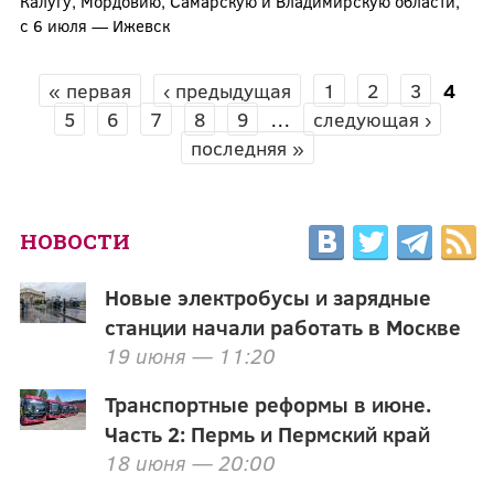
Калугу, Мордовию, Самарскую и Владимирскую области,
с 6 июля — Ижевск
« первая
‹ предыдущая
1
2
3
4
СТРАНИЦЫ
5
6
7
8
9
…
следующая ›
последняя »
НОВОСТИ
Новые электробусы и зарядные
станции начали работать в Москве
19 июня — 11:20
Транспортные реформы в июне.
Часть 2: Пермь и Пермский край
18 июня — 20:00