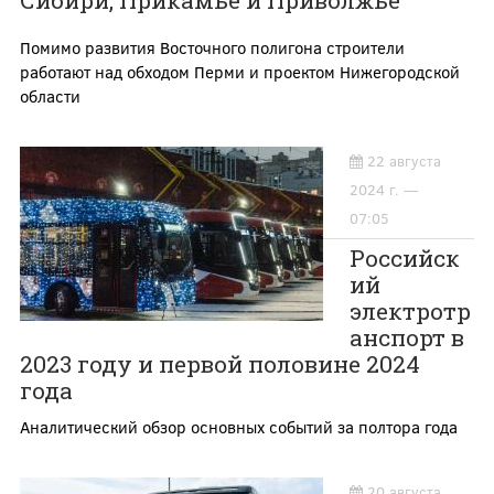
Сибири, Прикамье и Приволжье
Помимо развития Восточного полигона строители
работают над обходом Перми и проектом Нижегородской
области
22 августа
2024 г. —
07:05
Российск
ий
электротр
анспорт в
2023 году и первой половине 2024
года
Аналитический обзор основных событий за полтора года
20 августа