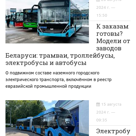
2024 г. —
15:50
К заказам
готовы?
Модели от
заводов
Беларуси: трамваи, троллейбусы,
электробусы и автобусы
О подвижном составе наземного городского
электрического транспорта, включённом в реестр
евразийской промышленной продукции
15 августа
2024 г. —
09:35
Электробу