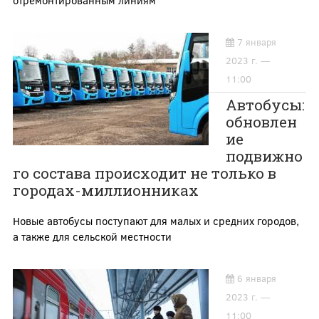
7 января
2023 г. —
11:00
Автобусы:
обновлен
ие
подвижно
го состава происходит не только в
городах-миллионниках
Новые автобусы поступают для малых и средних городов,
а также для сельской местности
6 января
2023 г. —
11:00