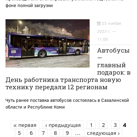
фоне полной загрузки
25 ноября
2023 г. —
11:00
Автобусы
—
главный
подарок: в
День работника транспорта новую
технику передали 12 регионам
Чуть ранее поставка автобусов состоялась в Сахалинской
области и Республике Коми
« первая
‹ предыдущая
1
2
3
4
СТРАНИЦЫ
5
6
7
8
9
…
следующая ›