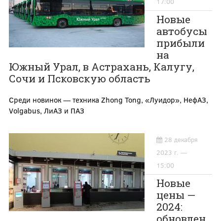
17:00
Новые
автобусы
прибыли
на
Южный Урал, в Астрахань, Калугу,
Сочи и Псковскую область
Среди новинок — техника Zhong Tong, «Луидор», НефАЗ,
Volgabus, ЛиАЗ и ПАЗ
28 декабря
2023 г. —
15:00
Новые
цены —
2024:
обновлен