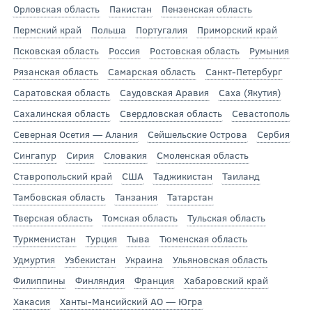
Орловская область
Пакистан
Пензенская область
Пермский край
Польша
Португалия
Приморский край
Псковская область
Россия
Ростовская область
Румыния
Рязанская область
Самарская область
Санкт-Петербург
Саратовская область
Саудовская Аравия
Саха (Якутия)
Сахалинская область
Свердловская область
Севастополь
Северная Осетия — Алания
Сейшельские Острова
Сербия
Сингапур
Сирия
Словакия
Смоленская область
Ставропольский край
США
Таджикистан
Таиланд
Тамбовская область
Танзания
Татарстан
Тверская область
Томская область
Тульская область
Туркменистан
Турция
Тыва
Тюменская область
Удмуртия
Узбекистан
Украина
Ульяновская область
Филиппины
Финляндия
Франция
Хабаровский край
Хакасия
Ханты-Мансийский АО — Югра