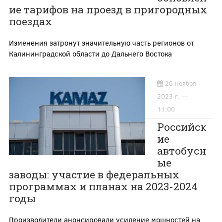
ие тарифов на проезд в пригородных
поездах
Изменения затронут значительную часть регионов от
Калининградской области до Дальнего Востока
26 ноября
2023 г. —
11:00
Российск
ие
автобусн
ые
заводы: участие в федеральных
программах и планах на 2023-2024
годы
Производители анонсировали усиление мощностей на