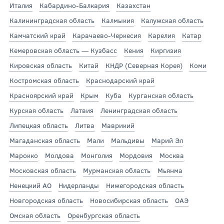
Италия
Кабардино-Балкария
Казахстан
Калининградская область
Калмыкия
Калужская область
Камчатский край
Карачаево-Черкесия
Карелия
Катар
Кемеровская область — Кузбасс
Кения
Киргизия
Кировская область
Китай
КНДР (Северная Корея)
Коми
Костромская область
Краснодарский край
Красноярский край
Крым
Куба
Курганская область
Курская область
Латвия
Ленинградская область
Липецкая область
Литва
Маврикий
Магаданская область
Мали
Мальдивы
Марий Эл
Марокко
Молдова
Монголия
Мордовия
Москва
Московская область
Мурманская область
Мьянма
Ненецкий АО
Нидерланды
Нижегородская область
Новгородская область
Новосибирская область
ОАЭ
Омская область
Оренбургская область