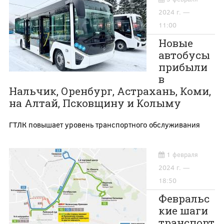
2024 г. —
11:00
Новые
автобусы
прибыли
в
Нальчик, Оренбург, Астрахань, Коми,
на Алтай, Псковщину и Колыму
ГТЛК повышает уровень транспортного обслуживания
1 февраля
2024 г. —
18:50
Февральс
кие шаги
транспорт