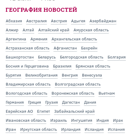
ГЕОГРАФИЯ НОВОСТЕЙ
Абхазия
Австралия
Австрия
Адыгея
Азербайджан
Алжир
Алтай
Алтайский край
Амурская область
Аргентина
Армения
Архангельская область
Астраханская область
Афганистан
Бахрейн
Башкортостан
Беларусь
Белгородская область
Болгария
Босния и Герцеговина
Бразилия
Брянская область
Бурятия
Великобритания
Венгрия
Венесуэла
Владимирская область
Волгоградская область
Вологодская область
Воронежская область
Вьетнам
Германия
Греция
Грузия
Дагестан
Дания
Еврейская АО
Египет
Забайкальский край
Ивановская область
Израиль
Ингушетия
Индия
Ирак
Иран
Иркутская область
Ирландия
Исландия
Испания