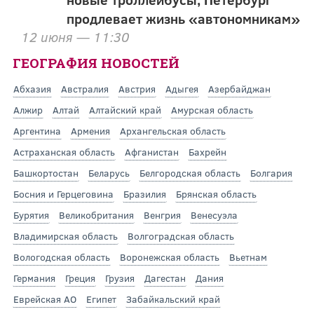
продлевает жизнь «автономникам»
12 июня — 11:30
ГЕОГРАФИЯ НОВОСТЕЙ
Абхазия
Австралия
Австрия
Адыгея
Азербайджан
Алжир
Алтай
Алтайский край
Амурская область
Аргентина
Армения
Архангельская область
Астраханская область
Афганистан
Бахрейн
Башкортостан
Беларусь
Белгородская область
Болгария
Босния и Герцеговина
Бразилия
Брянская область
Бурятия
Великобритания
Венгрия
Венесуэла
Владимирская область
Волгоградская область
Вологодская область
Воронежская область
Вьетнам
Германия
Греция
Грузия
Дагестан
Дания
Еврейская АО
Египет
Забайкальский край