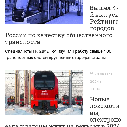
Вышел 4-
й выпуск
Рейтинга
городов
России по качеству общественного
транспорта
Специалисты ГК SIMETRA изучили работу свыше 100
транспортных систем крупнейших городов страны
20 января
2024 г. —
11:00
Новые
локомоти
вы,
электропо
езда и вагоны ждут на рельсах в 2024