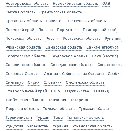
Новгородская область
Новосибирская область
ОАЭ
Омская область
Оренбургская область
Орловская область
Пакистан
Пензенская область
Пермский край
Польша
Португалия
Приморский край
Псковская область
Россия
Ростовская область
Румыния
Рязанская область
Самарская область
Санкт-Петербург
Саратовская область
Саудовская Аравия
Саха (Якутия)
Сахалинская область
Свердловская область
Севастополь
Северная Осетия — Алания
Сейшельские Острова
Сербия
Сингапур
Сирия
Словакия
Смоленская область
Ставропольский край
США
Таджикистан
Таиланд
Тамбовская область
Танзания
Татарстан
Тверская область
Томская область
Тульская область
Туркменистан
Турция
Тыва
Тюменская область
Удмуртия
Узбекистан
Украина
Ульяновская область