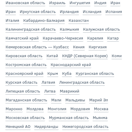
Ивановская область
Израиль
Ингушетия
Индия
Ирак
Иран
Иркутская область
Ирландия
Исландия
Испания
Италия
Кабардино-Балкария
Казахстан
Калининградская область
Калмыкия
Калужская область
Камчатский край
Карачаево-Черкесия
Карелия
Катар
Кемеровская область — Кузбасс
Кения
Киргизия
Кировская область
Китай
КНДР (Северная Корея)
Коми
Костромская область
Краснодарский край
Красноярский край
Крым
Куба
Курганская область
Курская область
Латвия
Ленинградская область
Липецкая область
Литва
Маврикий
Магаданская область
Мали
Мальдивы
Марий Эл
Марокко
Молдова
Монголия
Мордовия
Москва
Московская область
Мурманская область
Мьянма
Ненецкий АО
Нидерланды
Нижегородская область