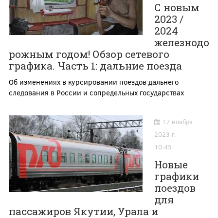
С новым
2023 /
2024
железнодо
рожным годом! Обзор сетевого
графика. Часть 1: дальние поезда
Об изменениях в курсировании поездов дальнего
следования в России и сопредельных государствах
17 ноября
2023 г. —
10:45
Новые
графики
поездов
для
пассажиров Якутии, Урала и