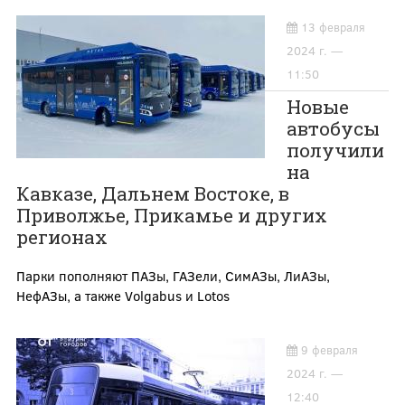
13 февраля
2024 г. —
11:50
Новые
автобусы
получили
на
Кавказе, Дальнем Востоке, в
Приволжье, Прикамье и других
регионах
Парки пополняют ПАЗы, ГАЗели, СимАЗы, ЛиАЗы,
НефАЗы, а также Volgabus и Lotos
9 февраля
2024 г. —
12:40