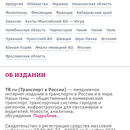
Удмуртия
Узбекистан
Украина
Ульяновская область
Филиппины
Финляндия
Франция
Хабаровский край
Хакасия
Ханты-Мансийский АО — Югра
Челябинская область
Черногория
Чехия
Чечня
Чили
Чувашия
Чукотский АО
Швеция
Шри-Ланка
Эстония
Южная Корея
Ямало-Ненецкий АО
Япония
Ярославская область
ОБ ИЗДАНИИ
TR.ru (Транспорт в России)
— ежедневное
интернет-издание о транспорте в России и в мире.
Наши темы — общественный и коммерческий
транспорт, транспортные системы городов и
регионов, инфраструктура для пассажиров и
водителей. Новости, аналитика,
обсуждения.
Подробнее...
Свидетельство о регистрации средства массовой
информации ЭЛ № ФС 77 - 82087 от 2 ноября 2021