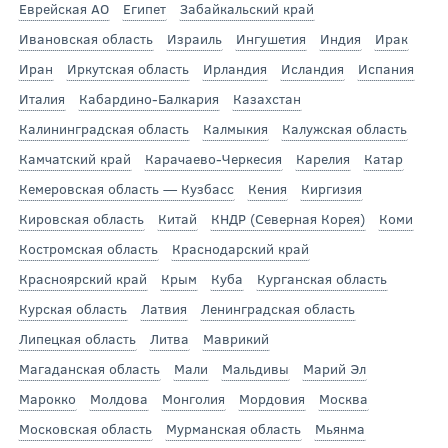
Еврейская АО
Египет
Забайкальский край
Ивановская область
Израиль
Ингушетия
Индия
Ирак
Иран
Иркутская область
Ирландия
Исландия
Испания
Италия
Кабардино-Балкария
Казахстан
Калининградская область
Калмыкия
Калужская область
Камчатский край
Карачаево-Черкесия
Карелия
Катар
Кемеровская область — Кузбасс
Кения
Киргизия
Кировская область
Китай
КНДР (Северная Корея)
Коми
Костромская область
Краснодарский край
Красноярский край
Крым
Куба
Курганская область
Курская область
Латвия
Ленинградская область
Липецкая область
Литва
Маврикий
Магаданская область
Мали
Мальдивы
Марий Эл
Марокко
Молдова
Монголия
Мордовия
Москва
Московская область
Мурманская область
Мьянма