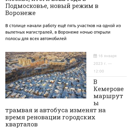
Подмосковье, новый режим в
Воронеже
В столице начали работу ещё пять участков на одной из
вылетных магистралей, в Воронеже ночью открыли
полосы для всех автомобилей
16 января
2023 г. —
12:00
В
Кемерове
маршрут
ы
трамвая и автобуса изменят на
время реновации городских
кварталов