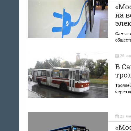
«Мо
на 
элек
Самые 
обществ
26 ян
В С
тро
Тролле
через к
23 ян
«Мос