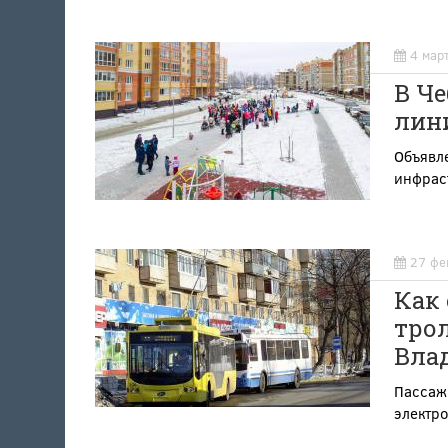
4 мар
В Ч
лин
Объявле
инфраст
27 фе
Как 
тро
Вла
Пассаж
электр