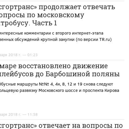
сгортранс» продолжает отвечать
вопросы по московскому
тробусу. Часть 1
интересные комментарии с второго интернет-этапа
енных обсуждений крупной закупки (по версии TR.ru)
варя 2018 г. — 01:23
амаре восстановлено движение
ллейбусов до Барбошиной поляны
йбусные маршруты №№ 4, 4к, 8, 12 и 19
снова следуют
ольцевую развязку Московского шоссе и проспекта Кирова
варя 2018 г. — 11:58
гортранс» отвечает на вопросы по