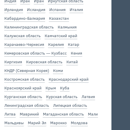
Индия
Ирак
Иран
Иркутская область
Ирландия
Исландия
Испания
Италия
Кабардино-Балкария
Казахстан
Калининградская область
Калмыкия
Калужская область
Камчатский край
Карачаево-Черкесия
Карелия
Катар
Кемеровская область — Кузбасс
Кения
Киргизия
Кировская область
Китай
КНДР (Северная Корея)
Коми
Костромская область
Краснодарский край
Красноярский край
Крым
Куба
Курганская область
Курская область
Латвия
Ленинградская область
Липецкая область
Литва
Маврикий
Магаданская область
Мали
Мальдивы
Марий Эл
Марокко
Молдова