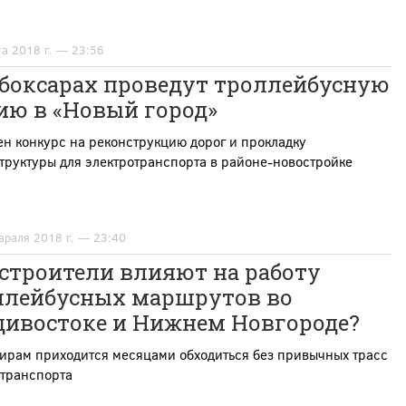
та 2018 г. — 23:56
ебоксарах проведут троллейбусную
ию в «Новый город»
н конкурс на реконструкцию дорог и прокладку
руктуры для электротранспорта в районе-новостройке
враля 2018 г. — 23:40
строители влияют на работу
ллейбусных маршрутов во
дивостоке и Нижнем Новгороде?
ирам приходится месяцами обходиться без привычных трасс
отранспорта