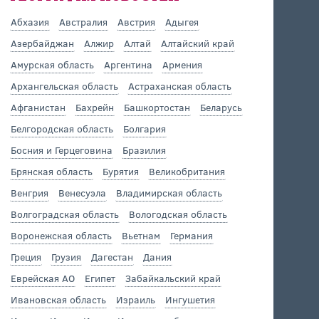
Абхазия
Австралия
Австрия
Адыгея
Азербайджан
Алжир
Алтай
Алтайский край
Амурская область
Аргентина
Армения
Архангельская область
Астраханская область
Афганистан
Бахрейн
Башкортостан
Беларусь
Белгородская область
Болгария
Босния и Герцеговина
Бразилия
Брянская область
Бурятия
Великобритания
Венгрия
Венесуэла
Владимирская область
Волгоградская область
Вологодская область
Воронежская область
Вьетнам
Германия
Греция
Грузия
Дагестан
Дания
Еврейская АО
Египет
Забайкальский край
Ивановская область
Израиль
Ингушетия