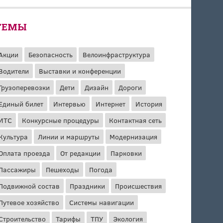
ТЕМЫ
Акции
Безопасность
Велоинфраструктура
Водители
Выставки и конференции
Грузоперевозки
Дети
Дизайн
Дороги
Единый билет
Интервью
Интернет
История
ИТС
Конкурсные процедуры
Контактная сеть
Культура
Линии и маршруты
Модернизация
Оплата проезда
От редакции
Парковки
Пассажиры
Пешеходы
Погода
Подвижной состав
Праздники
Происшествия
Путевое хозяйство
Системы навигации
Строительство
Тарифы
ТПУ
Экология