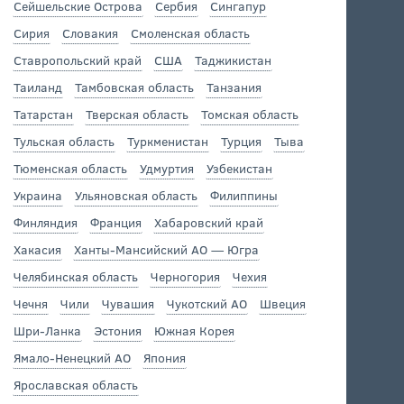
Сейшельские Острова
Сербия
Сингапур
Сирия
Словакия
Смоленская область
Ставропольский край
США
Таджикистан
Таиланд
Тамбовская область
Танзания
Татарстан
Тверская область
Томская область
Тульская область
Туркменистан
Турция
Тыва
Тюменская область
Удмуртия
Узбекистан
Украина
Ульяновская область
Филиппины
Финляндия
Франция
Хабаровский край
Хакасия
Ханты-Мансийский АО — Югра
Челябинская область
Черногория
Чехия
Чечня
Чили
Чувашия
Чукотский АО
Швеция
Шри-Ланка
Эстония
Южная Корея
Ямало-Ненецкий АО
Япония
Ярославская область