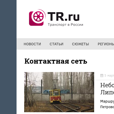
Перейти к основному содержанию
НОВОСТИ
СТАТЬИ
СЮЖЕТЫ
РЕГИОН
Контактная сеть
5 мар
Неб
Липе
Маршру
Петровс