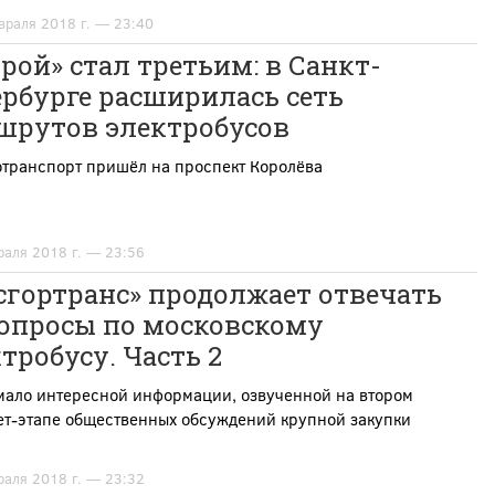
враля 2018 г. — 23:40
рой» стал третьим: в Санкт-
рбурге расширилась сеть
шрутов электробусов
отранспорт пришёл на проспект Королёва
раля 2018 г. — 23:56
сгортранс» продолжает отвечать
вопросы по московскому
тробусу. Часть 2
мало интересной информации, озвученной на втором
ет-этапе общественных обсуждений крупной закупки
раля 2018 г. — 23:32