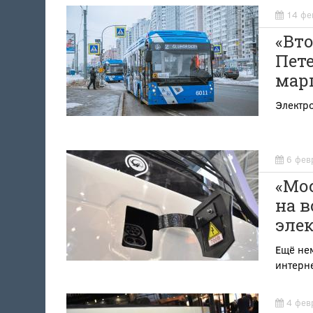
14 фе
«Вто
Пете
мар
Электр
6 фев
«Мо
на 
элек
Ещё не
интерн
4 фев