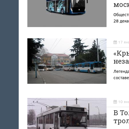
мос
Общест
28 дека
17 ян
«Кр
нез
Легенда
состав
10 ян
В Т
тро