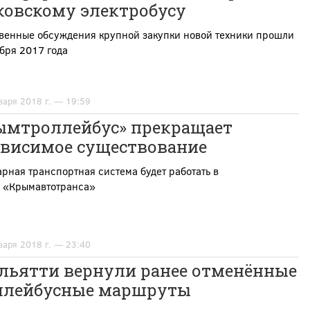
ковскому электробусу
венные обсуждения крупной закупки новой техники прошли
бря 2017 года
варя 2018 г. — 19:59
ымтроллейбус» прекращает
ависимое существование
рная транспортная система будет работать в
е «Крымавтотранса»
варя 2018 г. — 23:40
ольятти вернули ранее отменённые
ллейбусные маршруты